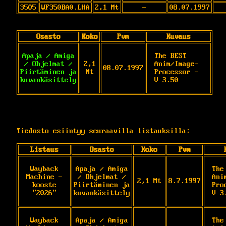
3505
WF350BA0.LHA
2,1 Mt
-
08.07.1997
Osasto
Koko
Pvm
Kuvaus
Apaja / Amiga
The BEST 
/ Ohjelmat /
2,1
Anim/Image-
08.07.1997
Piirtäminen ja
Mt
Processor - 
kuvankäsittely
V 3.50
Tiedosto esiintyy seuraavilla listauksilla:
Listaus
Osasto
Koko
Pvm
Wayback
Apaja / Amiga
The
Machine -
/ Ohjelmat /
Ani
2,1 Mt
8.7.1997
kooste
Piirtäminen ja
Pro
"2026"
kuvankäsittely
V 3
Wayback
Apaja / Amiga
The