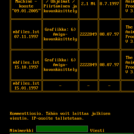
Machine -
/ Ohjelmat /
Ani
2,1 Mt
8.7.1997
kooste
Piirtäminen ja
Pro
"09.01.2005"
kuvankäsittely
V 3
The
Grafiikka: 6)
mbfiles.lst
Ani
Amiga-
2222849
08.07.97
07.11.1997
Pro
kuvankäsittely
V 3
The
Grafiikka: 6)
mbfiles.lst
Ani
Amiga-
2222849
08.07.97
15.10.1997
Pro
kuvankäsittely
V 3
mbfiles.lst
-
-
-
15.01.1997
Kommenttiosio. Tähän voit laittaa julkisen
viestin. IP-osoite talletetaan.
Nimimerkki
Viesti