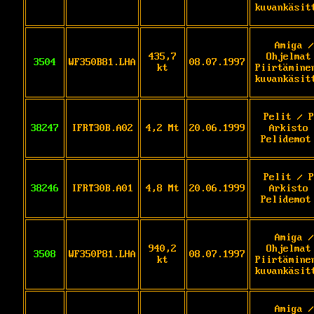
kuvankäsit
Amiga /
435,7
Ohjelmat
3504
WF350B81.LHA
08.07.1997
kt
Piirtämine
kuvankäsit
Pelit / P
38247
IFRT30B.A02
4,2 Mt
20.06.1999
Arkisto 
Pelidemot
Pelit / P
38246
IFRT30B.A01
4,8 Mt
20.06.1999
Arkisto 
Pelidemot
Amiga /
940,2
Ohjelmat
3508
WF350P81.LHA
08.07.1997
kt
Piirtämine
kuvankäsit
Amiga /