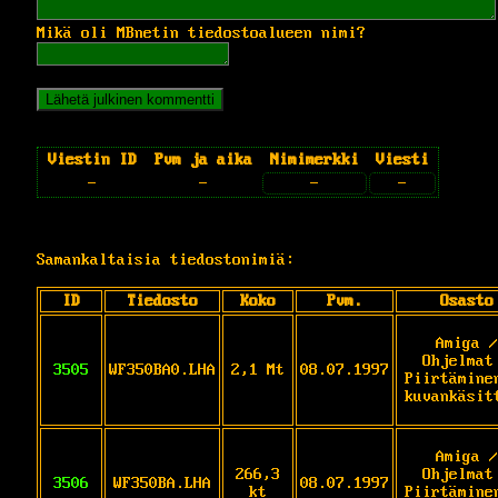
Mikä oli MBnetin tiedostoalueen nimi?
Viestin ID
Pvm ja aika
Nimimerkki
Viesti
-
-
-
-
Samankaltaisia tiedostonimiä:
ID
Tiedosto
Koko
Pvm.
Osasto
Amiga /
Ohjelmat
3505
WF350BA0.LHA
2,1 Mt
08.07.1997
Piirtämine
kuvankäsit
Amiga /
266,3
Ohjelmat
3506
WF350BA.LHA
08.07.1997
kt
Piirtämine