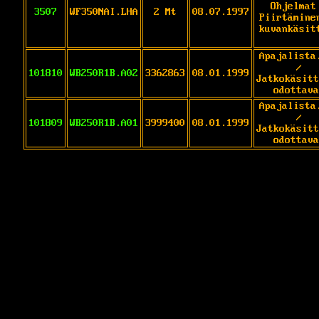
Ohjelmat
3507
WF350NAI.LHA
2 Mt
08.07.1997
Piirtämine
kuvankäsit
Apajalista
/
101810
WB250R1B.A02
3362863
08.01.1999
Jatkokäsitt
odottava
Apajalista
/
101809
WB250R1B.A01
3999400
08.01.1999
Jatkokäsitt
odottava