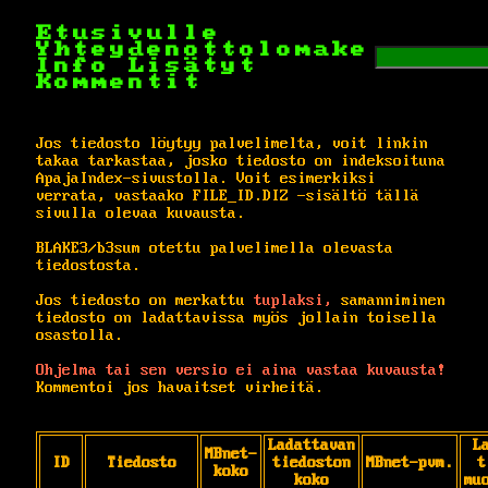
Etusivulle
Yhteydenottolomake
Info
Lisätyt
Kommentit
Jos tiedosto löytyy palvelimelta, voit linkin
takaa tarkastaa, josko tiedosto on indeksoituna
ApajaIndex-sivustolla. Voit esimerkiksi
verrata, vastaako FILE_ID.DIZ -sisältö tällä
sivulla olevaa kuvausta.
BLAKE3/b3sum otettu palvelimella olevasta
tiedostosta.
Jos tiedosto on merkattu
tuplaksi,
samanniminen
tiedosto on ladattavissa myös jollain toisella
osastolla.
Ohjelma tai sen versio ei aina vastaa kuvausta!
Kommentoi jos havaitset virheitä.
Ladattavan
L
MBnet-
ID
Tiedosto
tiedoston
MBnet-pvm.
t
koko
koko
mu