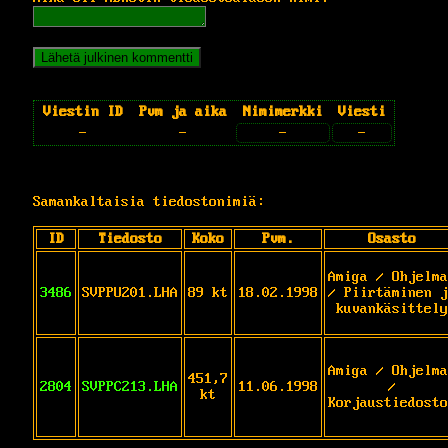
Viestin ID
Pvm ja aika
Nimimerkki
Viesti
-
-
-
-
Samankaltaisia tiedostonimiä:
ID
Tiedosto
Koko
Pvm.
Osasto
Amiga / Ohjelma
3486
SVPPU201.LHA
89 kt
18.02.1998
/ Piirtäminen j
kuvankäsittely
Amiga / Ohjelma
451,7
2804
SVPPC213.LHA
11.06.1998
/
kt
Korjaustiedosto