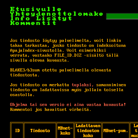
Etusivulle
Yhteydenottolomake
Info
Lisätyt
Kommentit
Jos tiedosto löytyy palvelimelta, voit linkin
takaa tarkastaa, josko tiedosto on indeksoituna
ApajaIndex-sivustolla. Voit esimerkiksi
verrata, vastaako FILE_ID.DIZ -sisältö tällä
sivulla olevaa kuvausta.
BLAKE3/b3sum otettu palvelimella olevasta
tiedostosta.
Jos tiedosto on merkattu
tuplaksi,
samanniminen
tiedosto on ladattavissa myös jollain toisella
osastolla.
Ohjelma tai sen versio ei aina vastaa kuvausta!
Kommentoi jos havaitset virheitä.
Ladattavan
L
MBnet-
ID
Tiedosto
tiedoston
MBnet-pvm.
t
koko
koko
mu