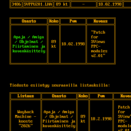
3486
SVPPU201.LHA
89 kt
-
18.02.1998
Osasto
Koko
Pvm
Kuvaus
"Patch 
Apaja / Amiga
for 
/ Ohjelmat /
89
SViews 
18.02.1998
Piirtäminen ja
kt
PPC-
kuvankäsittely
modules 
v2.01"
Tiedosto esiintyy seuraavilla listauksilla:
Listaus
Osasto
Koko
Pvm
Kuva
Patch 
Wayback
Apaja / Amiga
for 
Machine -
/ Ohjelmat /
89
SView'
18.2.1998
kooste
Piirtäminen ja
kt
PPC-
"2026"
kuvankäsittely
module
v2.01