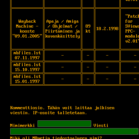
"Patch
Wayback
Apaja / Amiga
for 
Machine -
/ Ohjelmat /
89
SViews
18.2.1998
kooste
Piirtäminen ja
kt
PPC-
"09.01.2005"
kuvankäsittely
module
v2.01
mbfiles.lst
-
-
-
-
07.11.1997
mbfiles.lst
-
-
-
-
15.10.1997
mbfiles.lst
-
-
-
-
15.01.1997
Kommenttiosio. Tähän voit laittaa julkisen
viestin. IP-osoite talletetaan.
Nimimerkki
Viesti
Mikä oli MBnetin tiedostoalueen nimi?