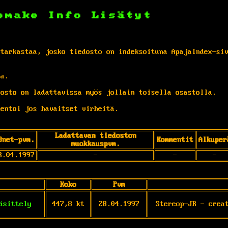
omake
Info
Lisätyt
 tarkastaa, josko tiedosto on indeksoituna ApajaIndex-si
ta.
osto on ladattavissa myös jollain toisella osastolla.
entoi jos havaitset virheitä.
Ladattavan tiedoston
Bnet-pvm.
Kommentit
Alkuper
muokkauspvm.
8.04.1997
-
-
-
Koko
Pvm
äsittely
447,8 kt
28.04.1997
Stereop-JR - crea