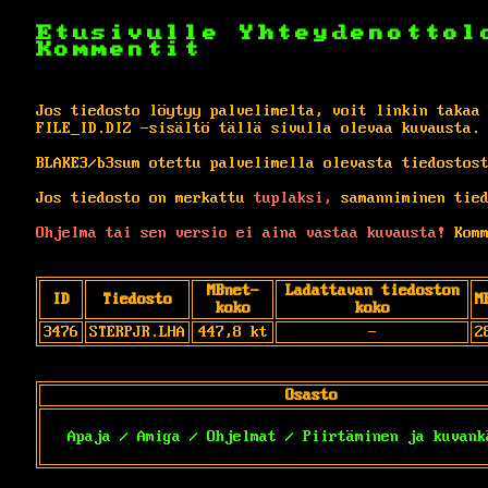
Etusivulle
Yhteydenottol
Kommentit
Jos tiedosto löytyy palvelimelta, voit linkin takaa
FILE_ID.DIZ -sisältö tällä sivulla olevaa kuvausta.
BLAKE3/b3sum otettu palvelimella olevasta tiedostos
Jos tiedosto on merkattu
tuplaksi,
samanniminen tied
Ohjelma tai sen versio ei aina vastaa kuvausta!
Komm
MBnet-
Ladattavan tiedoston
ID
Tiedosto
M
koko
koko
3476
STERPJR.LHA
447,8 kt
-
2
Osasto
Apaja / Amiga / Ohjelmat / Piirtäminen ja kuvank