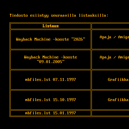
Tiedosto esiintyy seuraavilla listauksilla:
Listaus
Apaja / Amig
Wayback Machine -kooste "2026"
Wayback Machine -kooste
Apaja / Amig
"09.01.2005"
mbfiles.lst 07.11.1997
Grafiikka
mbfiles.lst 15.10.1997
Grafiikka
mbfiles.lst 15.01.1997