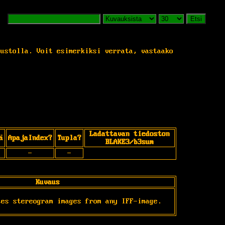
Etsi
vustolla. Voit esimerkiksi verrata, vastaako
Ladattavan tiedoston
ä
ApajaIndex?
Tupla?
BLAKE3/b3sum
-
-
Kuvaus
tes stereogram images from any IFF-image.