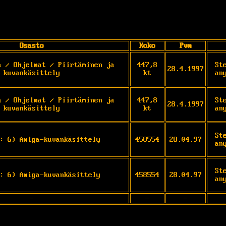
Osasto
Koko
Pvm
a / Ohjelmat / Piirtäminen ja
447,8
St
28.4.1997
kuvankäsittely
kt
an
a / Ohjelmat / Piirtäminen ja
447,8
St
28.4.1997
kuvankäsittely
kt
an
St
: 6) Amiga-kuvankäsittely
458554
28.04.97
an
St
: 6) Amiga-kuvankäsittely
458554
28.04.97
an
-
-
-