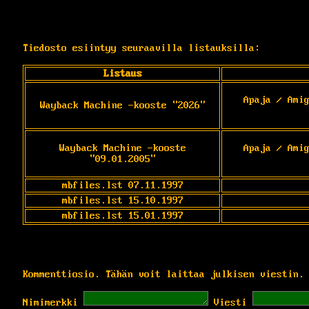
Tiedosto esiintyy seuraavilla listauksilla:
Listaus
Apaja / Ami
Wayback Machine -kooste "2026"
Wayback Machine -kooste
Apaja / Ami
"09.01.2005"
mbfiles.lst 07.11.1997
mbfiles.lst 15.10.1997
mbfiles.lst 15.01.1997
Kommenttiosio. Tähän voit laittaa julkisen viestin.
Nimimerkki
Viesti