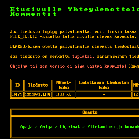
Etusivulle
Yhteydenottol
Kommentit
Jos tiedosto löytyy palvelimelta, voit linkin takaa
FILE_ID.DIZ -sisältö tällä sivulla olevaa kuvausta.
BLAKE3/b3sum otettu palvelimella olevasta tiedostos
Jos tiedosto on merkattu
tuplaksi,
samanniminen tied
Ohjelma tai sen versio ei aina vastaa kuvausta!
Komm
MBnet-
Ladattavan tiedoston
ID
Tiedosto
MB
koko
koko
3471
SMSH09.LHA
3,8 kt
-
12
Osasto
Apaja / Amiga / Ohjelmat / Piirtäminen ja kuvan