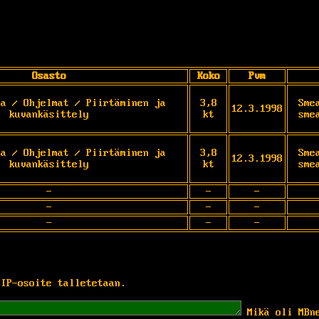
Osasto
Koko
Pvm
ga / Ohjelmat / Piirtäminen ja
3,8
Sme
12.3.1998
kuvankäsittely
kt
sme
ga / Ohjelmat / Piirtäminen ja
3,8
Sme
12.3.1998
kuvankäsittely
kt
sme
-
-
-
-
-
-
-
-
-
 IP-osoite talletetaan.
Mikä oli MBn