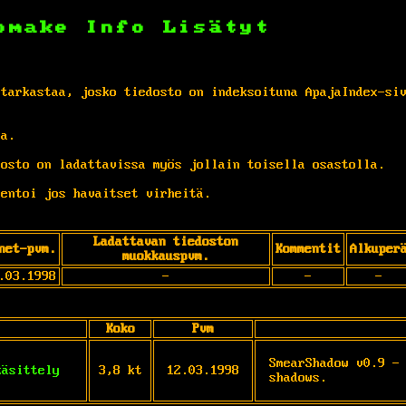
omake
Info
Lisätyt
 tarkastaa, josko tiedosto on indeksoituna ApajaIndex-si
ta.
osto on ladattavissa myös jollain toisella osastolla.
entoi jos havaitset virheitä.
Ladattavan tiedoston
net-pvm.
Kommentit
Alkuper
muokkauspvm.
.03.1998
-
-
-
Koko
Pvm
SmearShadow v0.9 - 
käsittely
3,8 kt
12.03.1998
shadows.