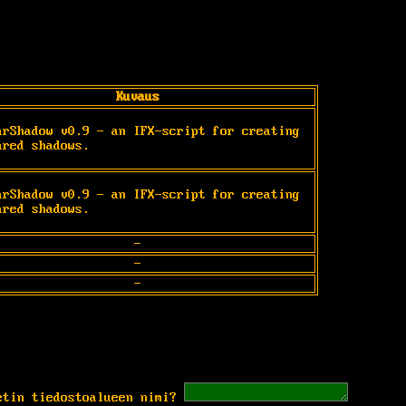
Kuvaus
arShadow v0.9 - an IFX-script for creating 
ared shadows.
arShadow v0.9 - an IFX-script for creating 
ared shadows.
-
-
-
etin tiedostoalueen nimi?