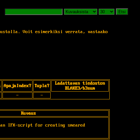
Etsi
vustolla. Voit esimerkiksi verrata, vastaako
Ladattavan tiedoston
ä
ApajaIndex?
Tupla?
BLAKE3/b3sum
-
-
Kuvaus
an IFX-script for creating smeared 