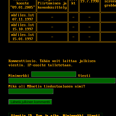
19.7.1998
scree
kooste
Piirtäminen ja
kt
grabb
"09.01.2005"
kuvankäsittely
mbfiles.lst
-
-
-
07.11.1997
mbfiles.lst
-
-
-
15.10.1997
mbfiles.lst
-
-
-
15.01.1997
Kommenttiosio. Tähän voit laittaa julkisen
viestin. IP-osoite talletetaan.
Nimimerkki
Viesti
Mikä oli MBnetin tiedostoalueen nimi?
Viestin ID
Pvm ja aika
Nimimerkki
Viesti