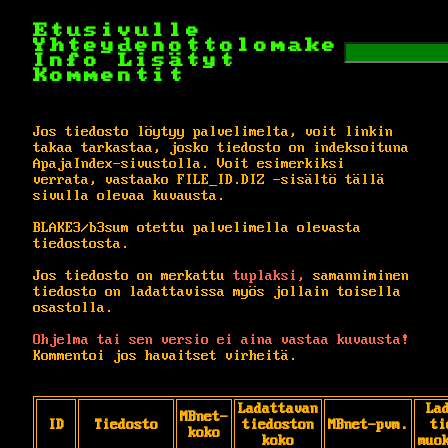
Etusivulle
Yhteydenottolomake
Info
Lisätyt
Kommentit
Jos tiedosto löytyy palvelimelta, voit linkin
takaa tarkastaa, josko tiedosto on indeksoituna
ApajaIndex-sivustolla. Voit esimerkiksi
verrata, vastaako FILE_ID.DIZ -sisältö tällä
sivulla olevaa kuvausta.
BLAKE3/b3sum otettu palvelimella olevasta
tiedostosta.
Jos tiedosto on merkattu
tuplaksi,
samanniminen
tiedosto on ladattavissa myös jollain toisella
osastolla.
Ohjelma tai sen versio ei aina vastaa kuvausta!
Kommentoi jos havaitset virheitä.
Ladattavan
La
MBnet-
ID
Tiedosto
tiedoston
MBnet-pvm.
ti
koko
koko
muo