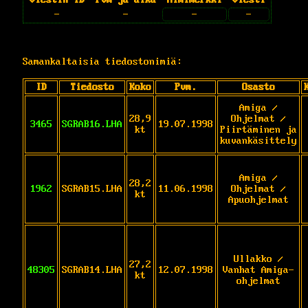
-
-
-
-
Samankaltaisia tiedostonimiä:
ID
Tiedosto
Koko
Pvm.
Osasto
Amiga /
28,9
Ohjelmat /
3465
SGRAB16.LHA
19.07.1998
kt
Piirtäminen ja
kuvankäsittely
Amiga /
28,2
1962
SGRAB15.LHA
11.06.1998
Ohjelmat /
kt
Apuohjelmat
Ullakko /
27,2
48305
SGRAB14.LHA
12.07.1998
Vanhat Amiga-
kt
ohjelmat