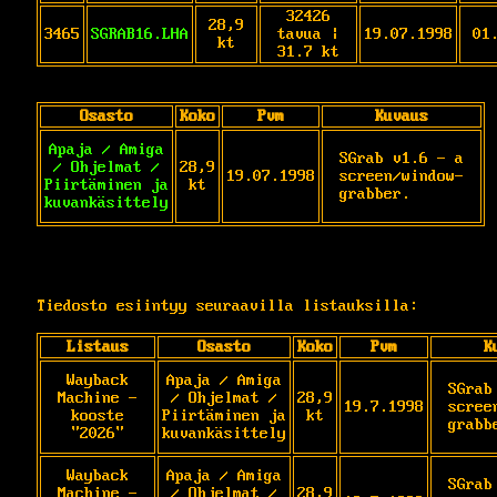
32426
28,9
3465
SGRAB16.LHA
tavua |
19.07.1998
01
kt
31.7 kt
Osasto
Koko
Pvm
Kuvaus
Apaja / Amiga
SGrab v1.6 - a 
/ Ohjelmat /
28,9
19.07.1998
screen/window-
Piirtäminen ja
kt
grabber.
kuvankäsittely
Tiedosto esiintyy seuraavilla listauksilla:
Listaus
Osasto
Koko
Pvm
K
Wayback
Apaja / Amiga
SGrab
Machine -
/ Ohjelmat /
28,9
19.7.1998
scree
kooste
Piirtäminen ja
kt
grabb
"2026"
kuvankäsittely
Wayback
Apaja / Amiga
SGrab
Machine -
/ Ohjelmat /
28,9