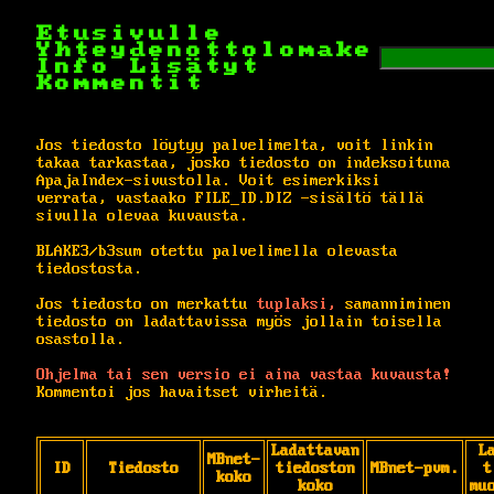
Etusivulle
Yhteydenottolomake
Info
Lisätyt
Kommentit
Jos tiedosto löytyy palvelimelta, voit linkin
takaa tarkastaa, josko tiedosto on indeksoituna
ApajaIndex-sivustolla. Voit esimerkiksi
verrata, vastaako FILE_ID.DIZ -sisältö tällä
sivulla olevaa kuvausta.
BLAKE3/b3sum otettu palvelimella olevasta
tiedostosta.
Jos tiedosto on merkattu
tuplaksi,
samanniminen
tiedosto on ladattavissa myös jollain toisella
osastolla.
Ohjelma tai sen versio ei aina vastaa kuvausta!
Kommentoi jos havaitset virheitä.
Ladattavan
L
MBnet-
ID
Tiedosto
tiedoston
MBnet-pvm.
t
koko
koko
mu