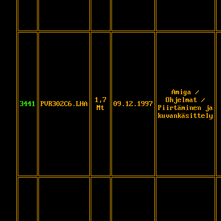
Amiga /
1,7
Ohjelmat /
3441
PVR302C6.LHA
09.12.1997
Mt
Piirtäminen ja
kuvankäsittely