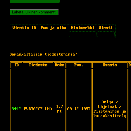
Viestin ID
Pvm ja aika
Nimimerkki
Viesti
-
-
-
-
Samankaltaisia tiedostonimiä:
ID
Tiedosto
Koko
Pvm.
Osasto
Amiga /
1,7
Ohjelmat /
3442
PVR302CF.LHA
09.12.1997
Mt
Piirtäminen ja
kuvankäsittely