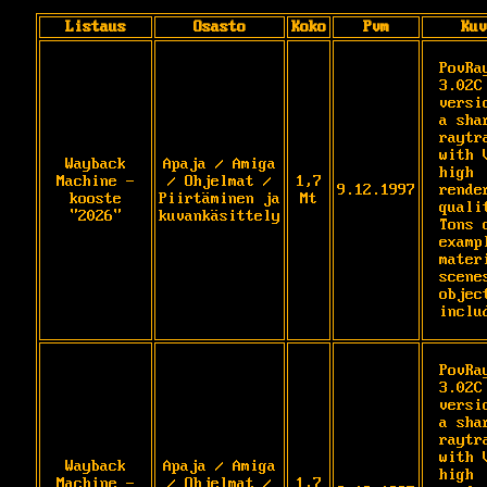
Listaus
Osasto
Koko
Pvm
Kuv
PovRay
3.02C
versio
a shar
raytra
with V
Wayback
Apaja / Amiga
high 
Machine -
/ Ohjelmat /
1,7
9.12.1997
render
kooste
Piirtäminen ja
Mt
qualit
"2026"
kuvankäsittely
Tons o
exampl
materi
scenes
object
inclu
PovRay
3.02C
versio
a shar
raytra
with V
Wayback
Apaja / Amiga
high 
Machine -
/ Ohjelmat /
1,7