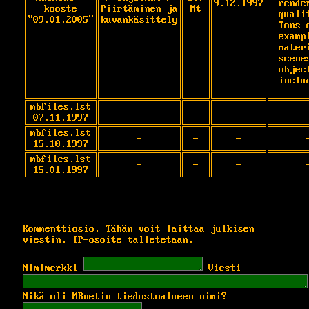
9.12.1997
render
kooste
Piirtäminen ja
Mt
qualit
"09.01.2005"
kuvankäsittely
Tons o
exampl
materi
scenes
object
inclu
mbfiles.lst
-
-
-
07.11.1997
mbfiles.lst
-
-
-
15.10.1997
mbfiles.lst
-
-
-
15.01.1997
Kommenttiosio. Tähän voit laittaa julkisen
viestin. IP-osoite talletetaan.
Nimimerkki
Viesti
Mikä oli MBnetin tiedostoalueen nimi?