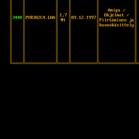
Amiga /
1,7
Ohjelmat /
3440
PVR302C4.LHA
09.12.1997
Mt
Piirtäminen ja
kuvankäsittely