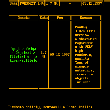
3442
PVR302CF.LHA
1,7 Mt
-
09.12.1997
Osasto
Koko
Pvm
Kuvaus
PovRay 
3.02C (FPU-
version) - 
a shareware 
raytracer 
with VERY 
Apaja / Amiga
high 
/ Ohjelmat /
1,7
09.12.1997
rendering 
Piirtäminen ja
Mt
quality. 
kuvankäsittely
Tons of 
example 
materials, 
scenes and 
objects 
included.
Tiedosto esiintyy seuraavilla listauksilla: