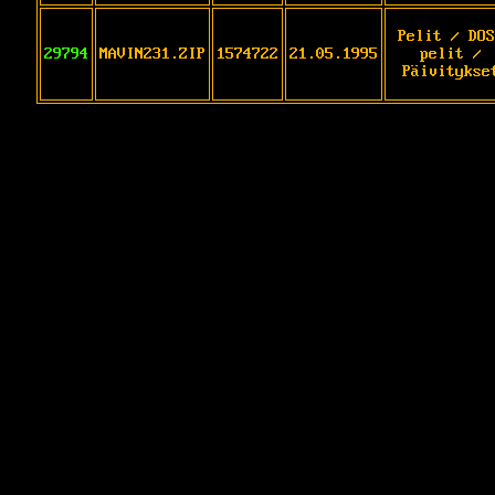
Pelit / DOS
29794
MAVIN231.ZIP
1574722
21.05.1995
pelit /
Päivitykse