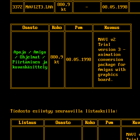
880,9
3372
MAVI2T3.LHA
-
08.05.1998
kt
Osasto
Koko
Pvm
Kuvaus
MAVI v2 
Trial 
version 3 - 
Apaja / Amiga
animation 
/ Ohjelmat /
880,9
08.05.1998
conversion 
Piirtäminen ja
kt
package for 
kuvankäsittely
Amigas with 
graphics 
board.
Tiedosto esiintyy seuraavilla listauksilla:
Listaus
Osasto
Koko
Pvm
Kuv
MAVI v
Trial 