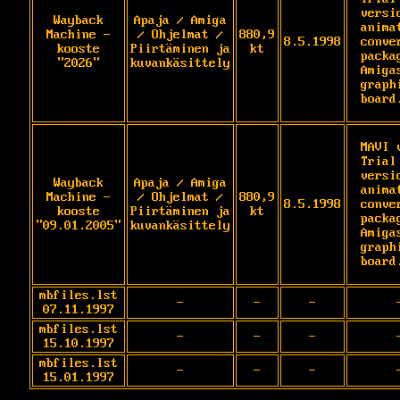
versio
Wayback
Apaja / Amiga
animat
Machine -
/ Ohjelmat /
880,9
8.5.1998
conver
kooste
Piirtäminen ja
kt
packag
"2026"
kuvankäsittely
Amigas
graphi
board
MAVI v
Trial 
versio
Wayback
Apaja / Amiga
animat
Machine -
/ Ohjelmat /
880,9
8.5.1998
conver
kooste
Piirtäminen ja
kt
packag
"09.01.2005"
kuvankäsittely
Amigas
graphi
board
mbfiles.lst
-
-
-
07.11.1997
mbfiles.lst
-
-
-
15.10.1997
mbfiles.lst
-
-
-
15.01.1997