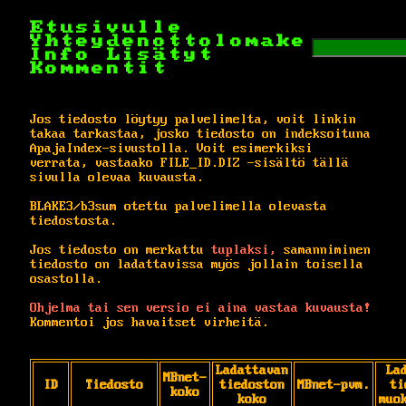
Etusivulle
Yhteydenottolomake
Info
Lisätyt
Kommentit
Jos tiedosto löytyy palvelimelta, voit linkin
takaa tarkastaa, josko tiedosto on indeksoituna
ApajaIndex-sivustolla. Voit esimerkiksi
verrata, vastaako FILE_ID.DIZ -sisältö tällä
sivulla olevaa kuvausta.
BLAKE3/b3sum otettu palvelimella olevasta
tiedostosta.
Jos tiedosto on merkattu
tuplaksi,
samanniminen
tiedosto on ladattavissa myös jollain toisella
osastolla.
Ohjelma tai sen versio ei aina vastaa kuvausta!
Kommentoi jos havaitset virheitä.
Ladattavan
La
MBnet-
ID
Tiedosto
tiedoston
MBnet-pvm.
ti
koko
koko
muo