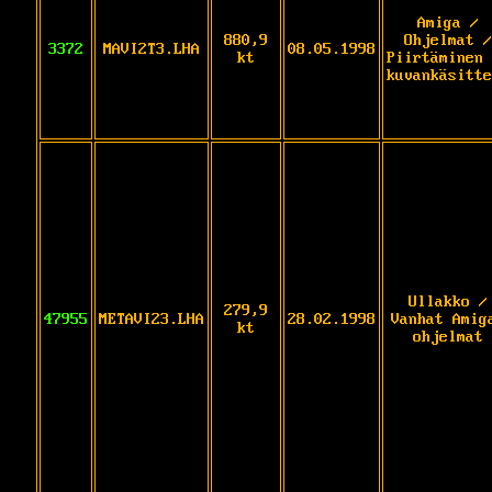
Amiga /
880,9
Ohjelmat /
3372
MAVI2T3.LHA
08.05.1998
kt
Piirtäminen 
kuvankäsitte
Ullakko /
279,9
47955
METAVI23.LHA
28.02.1998
Vanhat Amig
kt
ohjelmat