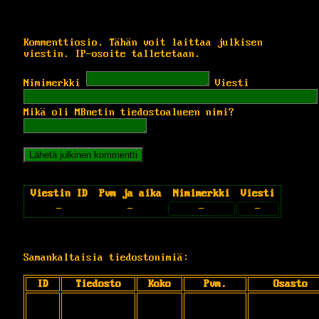
Kommenttiosio. Tähän voit laittaa julkisen
viestin. IP-osoite talletetaan.
Nimimerkki
Viesti
Mikä oli MBnetin tiedostoalueen nimi?
Viestin ID
Pvm ja aika
Nimimerkki
Viesti
-
-
-
-
Samankaltaisia tiedostonimiä:
ID
Tiedosto
Koko
Pvm.
Osasto