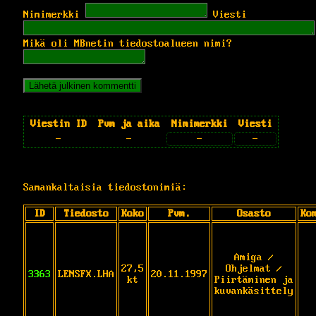
Nimimerkki
Viesti
Mikä oli MBnetin tiedostoalueen nimi?
Viestin ID
Pvm ja aika
Nimimerkki
Viesti
-
-
-
-
Samankaltaisia tiedostonimiä:
ID
Tiedosto
Koko
Pvm.
Osasto
Ko
Amiga /
27,5
Ohjelmat /
3363
LENSFX.LHA
20.11.1997
kt
Piirtäminen ja
kuvankäsittely