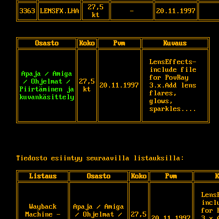
27,5
3363
LENSFX.LHA
-
20.11.1997
kt
Osasto
Koko
Pvm
Kuvaus
LensEffects-
include file 
Apaja / Amiga
for PovRay 
/ Ohjelmat /
27,5
20.11.1997
3.x.Add lens 
Piirtäminen ja
kt
flares, 
kuvankäsittely
glows, 
sparkles....
Tiedosto esiintyy seuraavilla listauksilla:
Listaus
Osasto
Koko
Pvm
K
Lens
incl
Wayback
Apaja / Amiga
for 
Machine -
/ Ohjelmat /
27,5
20.11.1997
3.x.