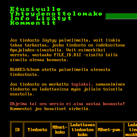
Etusivulle
Yhteydenottolomake
Info
Lisätyt
Kommentit
Jos tiedosto löytyy palvelimelta, voit linkin
takaa tarkastaa, josko tiedosto on indeksoituna
ApajaIndex-sivustolla. Voit esimerkiksi
verrata, vastaako FILE_ID.DIZ -sisältö tällä
sivulla olevaa kuvausta.
BLAKE3/b3sum otettu palvelimella olevasta
tiedostosta.
Jos tiedosto on merkattu
tuplaksi,
samanniminen
tiedosto on ladattavissa myös jollain toisella
osastolla.
Ohjelma tai sen versio ei aina vastaa kuvausta!
Kommentoi jos havaitset virheitä.
Ladattavan
Lad
MBnet-
ID
Tiedosto
tiedoston
MBnet-pvm.
tie
koko
koko
muok