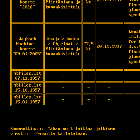
kooste
Piirtäminen ja
kt
flare
"2026"
kuvankäsittely
glows
spar
Lens
incl
Wayback
Apaja / Amiga
for 
Machine -
/ Ohjelmat /
27,5
20.11.1997
3.x.
kooste
Piirtäminen ja
kt
flare
"09.01.2005"
kuvankäsittely
glows
spar
mbfiles.lst
-
-
-
07.11.1997
mbfiles.lst
-
-
-
15.10.1997
mbfiles.lst
-
-
-
15.01.1997
Kommenttiosio. Tähän voit laittaa julkisen
viestin. IP-osoite talletetaan.