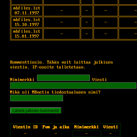
mbfiles.lst
-
-
-
-
07.11.1997
mbfiles.lst
-
-
-
-
15.10.1997
mbfiles.lst
-
-
-
-
15.01.1997
Kommenttiosio. Tähän voit laittaa julkisen
viestin. IP-osoite talletetaan.
Nimimerkki
Viesti
Mikä oli MBnetin tiedostoalueen nimi?
Viestin ID
Pvm ja aika
Nimimerkki
Viesti
-
-
-
-