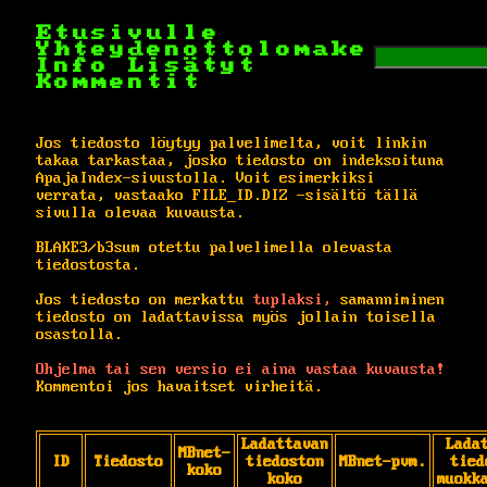
Etusivulle
Yhteydenottolomake
Info
Lisätyt
Kommentit
Jos tiedosto löytyy palvelimelta, voit linkin
takaa tarkastaa, josko tiedosto on indeksoituna
ApajaIndex-sivustolla. Voit esimerkiksi
verrata, vastaako FILE_ID.DIZ -sisältö tällä
sivulla olevaa kuvausta.
BLAKE3/b3sum otettu palvelimella olevasta
tiedostosta.
Jos tiedosto on merkattu
tuplaksi,
samanniminen
tiedosto on ladattavissa myös jollain toisella
osastolla.
Ohjelma tai sen versio ei aina vastaa kuvausta!
Kommentoi jos havaitset virheitä.
Ladattavan
Lada
MBnet-
ID
Tiedosto
tiedoston
MBnet-pvm.
tied
koko
koko
muokk