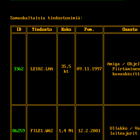
Samankaltaisia tiedostonimiä:
ID
Tiedosto
Koko
Pvm.
Osasto
Amiga / Ohjel
35,5
3362
LE102.LHA
09.11.1997
Piirtäminen
kt
kuvankäsitt
Ullakko / Va
86259
FILE1.W02
1,4 Mt
12.2.2001
laiteajurit 