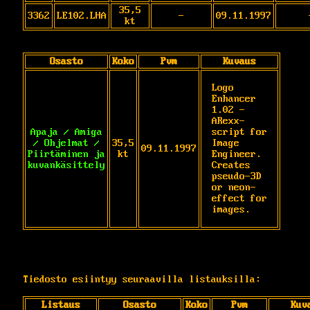
35,5
3362
LE102.LHA
-
09.11.1997
kt
Osasto
Koko
Pvm
Kuvaus
Logo 
Enhancer 
1.02 - 
ARexx-
Apaja / Amiga
script for 
/ Ohjelmat /
35,5
Image 
09.11.1997
Piirtäminen ja
kt
Engineer. 
kuvankäsittely
Creates 
pseudo-3D 
or neon-
effect for 
images.
Tiedosto esiintyy seuraavilla listauksilla:
Listaus
Osasto
Koko
Pvm
Kuv