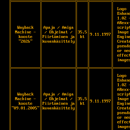
Logo 
Enhanc
1.02 -
ARexx
Wayback
Apaja / Amiga
script
Machine -
/ Ohjelmat /
35,5
Image 
9.11.1997
kooste
Piirtäminen ja
kt
Engine
"2026"
kuvankäsittely
Create
pseudo
or ne
effect
image
Logo 
Enhanc
1.02 -
ARexx
Wayback
Apaja / Amiga
script
Machine -
/ Ohjelmat /
35,5
Image 
9.11.1997
kooste
Piirtäminen ja
kt
Engine
"09.01.2005"
kuvankäsittely
Create
pseudo
or ne
effect
image