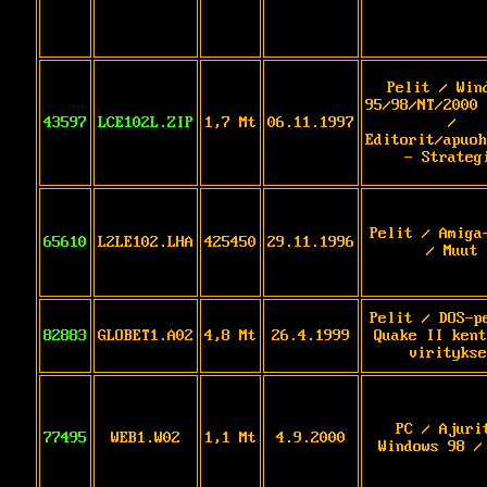
Pelit / Win
95/98/NT/2000 
43597
LCE102L.ZIP
1,7 Mt
06.11.1997
/
Editorit/apuoh
- Strateg
Pelit / Amiga
65610
L2LE102.LHA
425450
29.11.1996
/ Muut
Pelit / DOS-p
82883
GLOBET1.A02
4,8 Mt
26.4.1999
Quake II kent
viritykse
PC / Ajuri
77495
WEB1.W02
1,1 Mt
4.9.2000
Windows 98 /