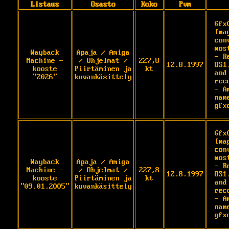
Listaus
Osasto
Koko
Pvm
Gfx
Ima
con
mos
Wayback
Apaja / Amiga
- R
Machine -
/ Ohjelmat /
227,8
12.8.1997
OS1
kooste
Piirtäminen ja
kt
and 
"2026"
kuvankäsittely
rec
- A
name
gfx
Gfx
Ima
con
mos
Wayback
Apaja / Amiga
- R
Machine -
/ Ohjelmat /
227,8
12.8.1997
OS1
kooste
Piirtäminen ja
kt
and 
"09.01.2005"
kuvankäsittely
rec
- A
name
gfx