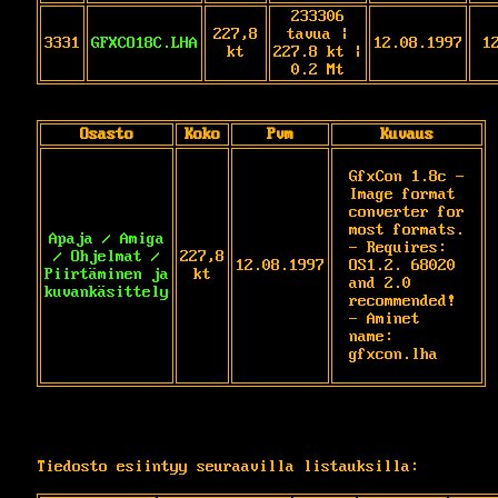
233306
227,8
tavua |
3331
GFXCO18C.LHA
12.08.1997
1
kt
227.8 kt |
0.2 Mt
Osasto
Koko
Pvm
Kuvaus
GfxCon 1.8c - 
Image format 
converter for 
most formats. 
Apaja / Amiga
- Requires: 
/ Ohjelmat /
227,8
12.08.1997
OS1.2. 68020 
Piirtäminen ja
kt
and 2.0 
kuvankäsittely
recommended! 
- Aminet 
name: 
gfxcon.lha
Tiedosto esiintyy seuraavilla listauksilla: