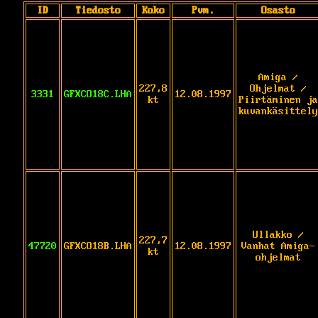
ID
Tiedosto
Koko
Pvm.
Osasto
Amiga /
227,8
Ohjelmat /
3331
GFXCO18C.LHA
12.08.1997
kt
Piirtäminen ja
kuvankäsittely
Ullakko /
227,7
47720
GFXCO18B.LHA
12.08.1997
Vanhat Amiga-
kt
ohjelmat