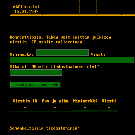
mbfiles.lst
-
-
-
15.01.1997
Kommenttiosio. Tähän voit laittaa julkisen
viestin. IP-osoite talletetaan.
Nimimerkki
Viesti
Mikä oli MBnetin tiedostoalueen nimi?
Viestin ID
Pvm ja aika
Nimimerkki
Viesti
-
-
-
-
Samankaltaisia tiedostonimiä: