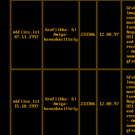
Gfx
Ima
con
most
for
Grafiikka: 6)
mbfiles.lst
Req
Amiga-
233306
12.08.97
07.11.1997
OS1
kuvankäsittely
and 
rec
- A
name
gfx
Gfx
Ima
con
most
for
Grafiikka: 6)
mbfiles.lst
Req
Amiga-
233306
12.08.97
15.10.1997
OS1
kuvankäsittely
and 
rec
- A
name
gfx