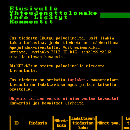
Etusivulle
Yhteydenottolomake
Info
Lisätyt
Kommentit
Jos tiedosto löytyy palvelimelta, voit linkin
takaa tarkastaa, josko tiedosto on indeksoituna
ApajaIndex-sivustolla. Voit esimerkiksi
verrata, vastaako FILE_ID.DIZ -sisältö tällä
sivulla olevaa kuvausta.
BLAKE3/b3sum otettu palvelimella olevasta
tiedostosta.
Jos tiedosto on merkattu
tuplaksi,
samanniminen
tiedosto on ladattavissa myös jollain toisella
osastolla.
Ohjelma tai sen versio ei aina vastaa kuvausta!
Kommentoi jos havaitset virheitä.
Ladattavan
L
MBnet-
ID
Tiedosto
tiedoston
MBnet-pvm.
t
koko
koko
mu