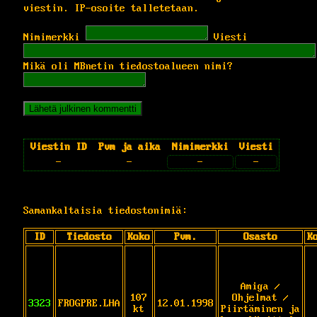
viestin. IP-osoite talletetaan.
Nimimerkki
Viesti
Mikä oli MBnetin tiedostoalueen nimi?
Viestin ID
Pvm ja aika
Nimimerkki
Viesti
-
-
-
-
Samankaltaisia tiedostonimiä:
ID
Tiedosto
Koko
Pvm.
Osasto
K
Amiga /
107
Ohjelmat /
3323
FROGPRE.LHA
12.01.1998
kt
Piirtäminen ja