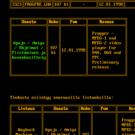
3323
FROGPRE.LHA
107 kt
-
12.01.1998
Osasto
Koko
Pvm
Kuvaus
Frogger - 
MPEG-1 and 
Apaja / Amiga
MPEG-2 video 
/ Ohjelmat /
107
player for 
12.01.1998
Piirtäminen ja
kt
040, 060 and 
kuvankäsittely
PPC. 
Preliminary 
release.
Tiedosto esiintyy seuraavilla listauksilla:
Listaus
Osasto
Koko
Pvm
Ku
Frogge
MPEG-1
Wayback
Apaja / Amiga
MPEG-
Machine -
/ Ohjelmat /
107
player