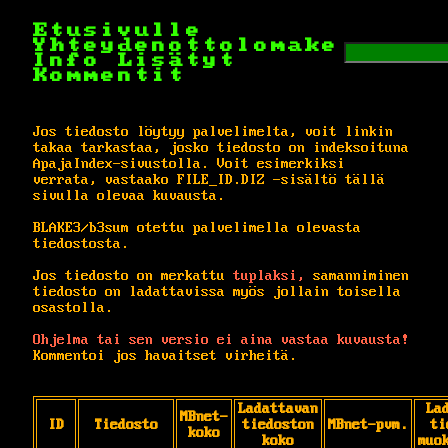
Etusivulle
Yhteydenottolomake
Info
Lisätyt
Kommentit
Jos tiedosto löytyy palvelimelta, voit linkin
takaa tarkastaa, josko tiedosto on indeksoituna
ApajaIndex-sivustolla. Voit esimerkiksi
verrata, vastaako FILE_ID.DIZ -sisältö tällä
sivulla olevaa kuvausta.
BLAKE3/b3sum otettu palvelimella olevasta
tiedostosta.
Jos tiedosto on merkattu
tuplaksi,
samanniminen
tiedosto on ladattavissa myös jollain toisella
osastolla.
Ohjelma tai sen versio ei aina vastaa kuvausta!
Kommentoi jos havaitset virheitä.
Ladattavan
La
MBnet-
ID
Tiedosto
tiedoston
MBnet-pvm.
ti
koko
koko
muo