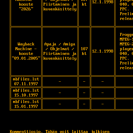
12.1.1998
kooste
Piirtäminen ja
kt
040, 
"2026"
kuvankäsittely
PPC. 
Prelim
relea
Frogge
MPEG-1
Wayback
Apaja / Amiga
MPEG-
Machine -
/ Ohjelmat /
107
player
12.1.1998
kooste
Piirtäminen ja
kt
040, 
"09.01.2005"
kuvankäsittely
PPC. 
Prelim
relea
mbfiles.lst
-
-
-
07.11.1997
mbfiles.lst
-
-
-
15.10.1997
mbfiles.lst
-
-
-
15.01.1997
Kommenttiosio. Tähän voit laittaa julkisen