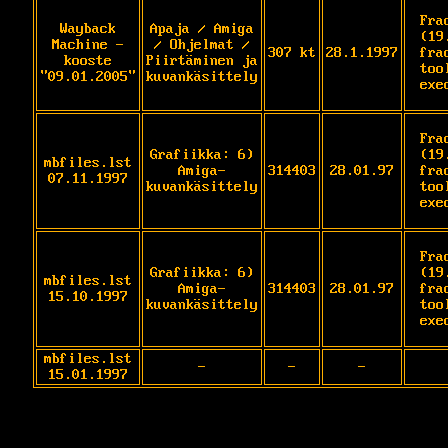
Fra
Wayback
Apaja / Amiga
(19
Machine -
/ Ohjelmat /
307 kt
28.1.1997
fra
kooste
Piirtäminen ja
too
"09.01.2005"
kuvankäsittely
exe
Fra
Grafiikka: 6)
(19
mbfiles.lst
Amiga-
314403
28.01.97
fra
07.11.1997
kuvankäsittely
too
exe
Fra
Grafiikka: 6)
(19
mbfiles.lst
Amiga-
314403
28.01.97
fra
15.10.1997
kuvankäsittely
too
exe
mbfiles.lst
-
-
-
15.01.1997