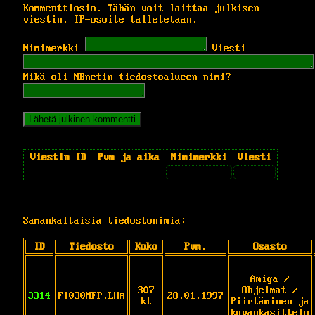
Kommenttiosio. Tähän voit laittaa julkisen
viestin. IP-osoite talletetaan.
Nimimerkki
Viesti
Mikä oli MBnetin tiedostoalueen nimi?
Viestin ID
Pvm ja aika
Nimimerkki
Viesti
-
-
-
-
Samankaltaisia tiedostonimiä:
ID
Tiedosto
Koko
Pvm.
Osasto
Amiga /
307
Ohjelmat /
3314
FI030NFP.LHA
28.01.1997
kt
Piirtäminen ja
kuvankäsittely