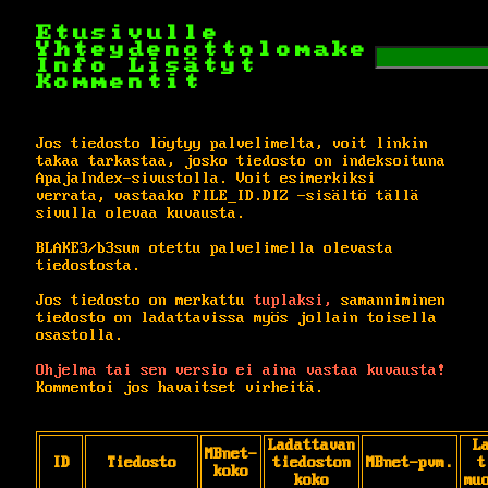
Etusivulle
Yhteydenottolomake
Info
Lisätyt
Kommentit
Jos tiedosto löytyy palvelimelta, voit linkin
takaa tarkastaa, josko tiedosto on indeksoituna
ApajaIndex-sivustolla. Voit esimerkiksi
verrata, vastaako FILE_ID.DIZ -sisältö tällä
sivulla olevaa kuvausta.
BLAKE3/b3sum otettu palvelimella olevasta
tiedostosta.
Jos tiedosto on merkattu
tuplaksi,
samanniminen
tiedosto on ladattavissa myös jollain toisella
osastolla.
Ohjelma tai sen versio ei aina vastaa kuvausta!
Kommentoi jos havaitset virheitä.
Ladattavan
L
MBnet-
ID
Tiedosto
tiedoston
MBnet-pvm.
t
koko
koko
mu