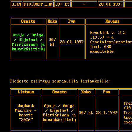
3314
FI030NFP.LHA
307 kt
-
28.01.1997
Osasto
Koko
Pvm
Kuvaus
Fractint v. 3.2 
Apaja / Amiga
(19.5) - a 
/ Ohjelmat /
307
28.01.1997
fractalexploration
Piirtäminen ja
kt
tool. 030 
kuvankäsittely
executable.
Tiedosto esiintyy seuraavilla listauksilla:
Listaus
Osasto
Koko
Pvm
Fra
Wayback
Apaja / Amiga
(19
Machine -
/ Ohjelmat /
307 kt
28.1.1997
fra
kooste
Piirtäminen ja
too
"2026"
kuvankäsittely
exe