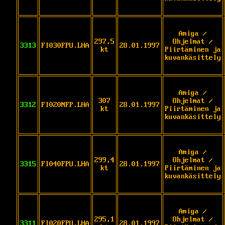
Amiga /
297,5
Ohjelmat /
3313
FI030FPU.LHA
28.01.1997
kt
Piirtäminen ja
kuvankäsittely
Amiga /
307
Ohjelmat /
3312
FI020NFP.LHA
28.01.1997
kt
Piirtäminen ja
kuvankäsittely
Amiga /
299,4
Ohjelmat /
3315
FI040FPU.LHA
28.01.1997
kt
Piirtäminen ja
kuvankäsittely
Amiga /
295,1
Ohjelmat /
3311
FI020FPU.LHA
28.01.1997