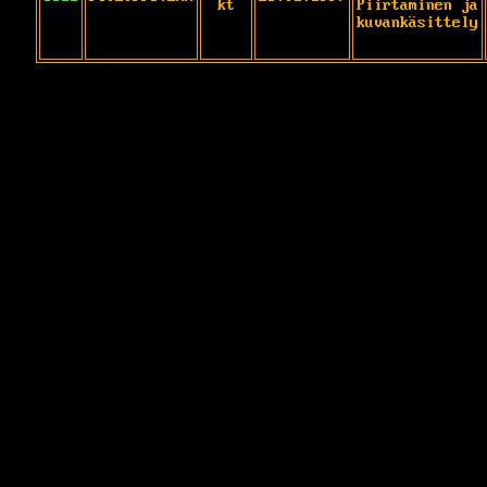
kt
Piirtäminen ja
kuvankäsittely