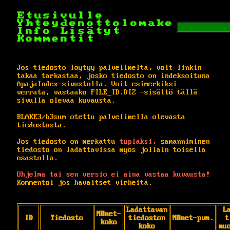
Etusivulle
Yhteydenottolomake
Info
Lisätyt
Kommentit
Jos tiedosto löytyy palvelimelta, voit linkin
takaa tarkastaa, josko tiedosto on indeksoituna
ApajaIndex-sivustolla. Voit esimerkiksi
verrata, vastaako FILE_ID.DIZ -sisältö tällä
sivulla olevaa kuvausta.
BLAKE3/b3sum otettu palvelimella olevasta
tiedostosta.
Jos tiedosto on merkattu
tuplaksi,
samanniminen
tiedosto on ladattavissa myös jollain toisella
osastolla.
Ohjelma tai sen versio ei aina vastaa kuvausta!
Kommentoi jos havaitset virheitä.
Ladattavan
L
MBnet-
ID
Tiedosto
tiedoston
MBnet-pvm.
t
koko
koko
mu