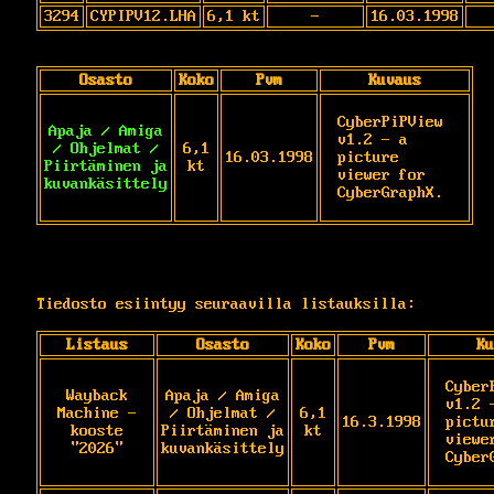
3294
CYPIPV12.LHA
6,1 kt
-
16.03.1998
Osasto
Koko
Pvm
Kuvaus
CyberPiPView 
Apaja / Amiga
v1.2 - a 
/ Ohjelmat /
6,1
16.03.1998
picture 
Piirtäminen ja
kt
viewer for 
kuvankäsittely
CyberGraphX.
Tiedosto esiintyy seuraavilla listauksilla:
Listaus
Osasto
Koko
Pvm
Ku
Cyber
Wayback
Apaja / Amiga
v1.2 -
Machine -
/ Ohjelmat /
6,1
16.3.1998
pictur
kooste
Piirtäminen ja
kt
viewer
"2026"
kuvankäsittely
Cyber