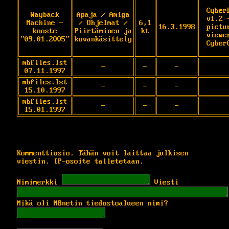
Cyber
Wayback
Apaja / Amiga
v1.2 -
Machine -
/ Ohjelmat /
6,1
16.3.1998
pictur
kooste
Piirtäminen ja
kt
viewer
"09.01.2005"
kuvankäsittely
Cyber
mbfiles.lst
-
-
-
07.11.1997
mbfiles.lst
-
-
-
15.10.1997
mbfiles.lst
-
-
-
15.01.1997
Kommenttiosio. Tähän voit laittaa julkisen
viestin. IP-osoite talletetaan.
Nimimerkki
Viesti
Mikä oli MBnetin tiedostoalueen nimi?