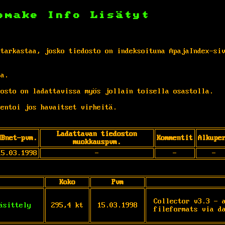
omake
Info
Lisätyt
 tarkastaa, josko tiedosto on indeksoituna ApajaIndex-si
ta.
osto on ladattavissa myös jollain toisella osastolla.
entoi jos havaitset virheitä.
Ladattavan tiedoston
MBnet-pvm.
Kommentit
Alkupe
muokkauspvm.
15.03.1998
-
-
-
Koko
Pvm
Collector v3.3 - a
äsittely
295,4 kt
15.03.1998
fileformats via d