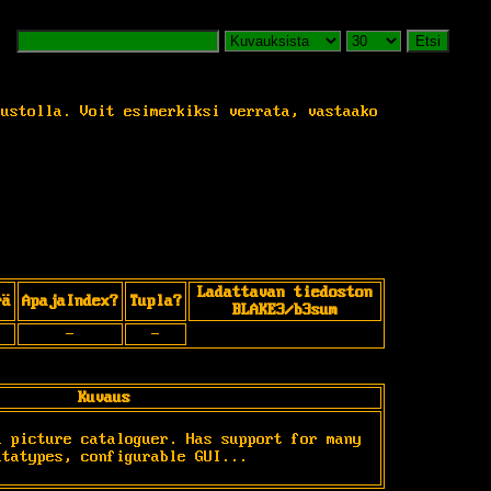
Etsi
vustolla. Voit esimerkiksi verrata, vastaako
Ladattavan tiedoston
rä
ApajaIndex?
Tupla?
BLAKE3/b3sum
-
-
Kuvaus
 picture cataloguer. Has support for many 
atatypes, configurable GUI...