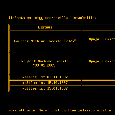
Tiedosto esiintyy seuraavilla listauksilla:
Listaus
Apaja / Amig
Wayback Machine -kooste "2026"
Wayback Machine -kooste
Apaja / Amig
"09.01.2005"
mbfiles.lst 07.11.1997
mbfiles.lst 15.10.1997
mbfiles.lst 15.01.1997
Kommenttiosio. Tähän voit laittaa julkisen viestin.