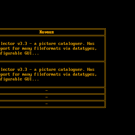
Kuvaus
llector v3.3 - a picture cataloguer. Has 
pport for many fileformats via datatypes, 
nfigurable GUI...
llector v3.3 - a picture cataloguer. Has 
pport for many fileformats via datatypes, 
nfigurable GUI...
-
-
-