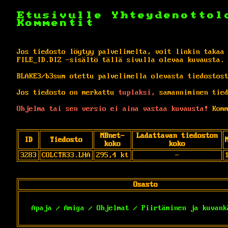
Etusivulle
Yhteydenottol
Kommentit
Jos tiedosto löytyy palvelimelta, voit linkin takaa
FILE_ID.DIZ -sisältö tällä sivulla olevaa kuvausta.
BLAKE3/b3sum otettu palvelimella olevasta tiedostos
Jos tiedosto on merkattu
tuplaksi,
samanniminen tied
Ohjelma tai sen versio ei aina vastaa kuvausta!
Komm
MBnet-
Ladattavan tiedoston
ID
Tiedosto
koko
koko
3283
COLCTR33.LHA
295,4 kt
-
Osasto
Apaja / Amiga / Ohjelmat / Piirtäminen ja kuvank