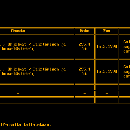
Osasto
Koko
Pvm
Co
a / Ohjelmat / Piirtäminen ja
295,4
15.3.1998
su
kuvankäsittely
kt
co
Co
a / Ohjelmat / Piirtäminen ja
295,4
15.3.1998
su
kuvankäsittely
kt
co
-
-
-
-
-
-
-
-
-
 IP-osoite talletetaan.