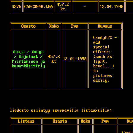
457,2
3276
CAPC054B.LHA
-
12.04.1998
kt
Osasto
Koko
Pvm
Kuvaus
CandyPPC - 
add 
special 
Apaja / Amiga
effects 
/ Ohjelmat /
457,2
(such as 
12.04.1998
Piirtäminen ja
kt
light, 
kuvankäsittely
bevel...) 
to 
pictures 
easily.
Tiedosto esiintyy seuraavilla listauksilla:
Listaus
Osasto
Koko
Pvm
Ku
Cand