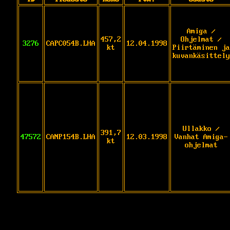
Amiga /
457,2
Ohjelmat /
3276
CAPC054B.LHA
12.04.1998
kt
Piirtäminen ja
kuvankäsittely
Ullakko /
391,7
47572
CANP154B.LHA
12.03.1998
Vanhat Amiga-
kt
ohjelmat