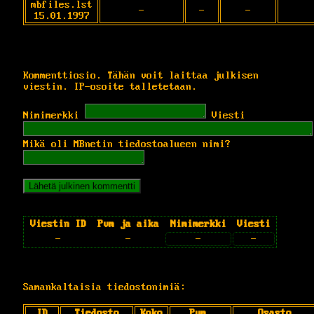
mbfiles.lst
-
-
-
15.01.1997
Kommenttiosio. Tähän voit laittaa julkisen
viestin. IP-osoite talletetaan.
Nimimerkki
Viesti
Mikä oli MBnetin tiedostoalueen nimi?
Viestin ID
Pvm ja aika
Nimimerkki
Viesti
-
-
-
-
Samankaltaisia tiedostonimiä:
ID
Tiedosto
Koko
Pvm.
Osasto