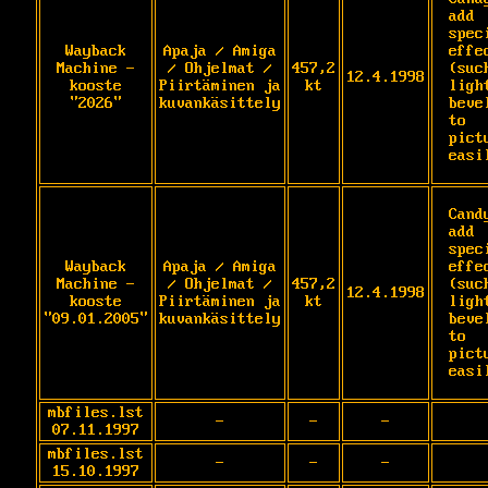
add 
speci
Wayback
Apaja / Amiga
effec
Machine -
/ Ohjelmat /
457,2
(such
12.4.1998
kooste
Piirtäminen ja
kt
light
"2026"
kuvankäsittely
bevel
to 
pictu
easi
Cand
add 
speci
Wayback
Apaja / Amiga
effec
Machine -
/ Ohjelmat /
457,2
(such
12.4.1998
kooste
Piirtäminen ja
kt
light
"09.01.2005"
kuvankäsittely
bevel
to 
pictu
easi
mbfiles.lst
-
-
-
07.11.1997
mbfiles.lst
-
-
-
15.10.1997