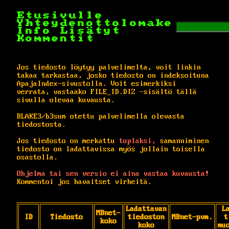
Etusivulle
Yhteydenottolomake
Info
Lisätyt
Kommentit
Jos tiedosto löytyy palvelimelta, voit linkin
takaa tarkastaa, josko tiedosto on indeksoituna
ApajaIndex-sivustolla. Voit esimerkiksi
verrata, vastaako FILE_ID.DIZ -sisältö tällä
sivulla olevaa kuvausta.
BLAKE3/b3sum otettu palvelimella olevasta
tiedostosta.
Jos tiedosto on merkattu
tuplaksi,
samanniminen
tiedosto on ladattavissa myös jollain toisella
osastolla.
Ohjelma tai sen versio ei aina vastaa kuvausta!
Kommentoi jos havaitset virheitä.
Ladattavan
L
MBnet-
ID
Tiedosto
tiedoston
MBnet-pvm.
t
koko
koko
mu