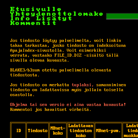
Etusivulle
Yhteydenottolomake
Info
Lisätyt
Kommentit
Jos tiedosto löytyy palvelimelta, voit linkin
takaa tarkastaa, josko tiedosto on indeksoituna
ApajaIndex-sivustolla. Voit esimerkiksi
verrata, vastaako FILE_ID.DIZ -sisältö tällä
sivulla olevaa kuvausta.
BLAKE3/b3sum otettu palvelimella olevasta
tiedostosta.
Jos tiedosto on merkattu
tuplaksi,
samanniminen
tiedosto on ladattavissa myös jollain toisella
osastolla.
Ohjelma tai sen versio ei aina vastaa kuvausta!
Kommentoi jos havaitset virheitä.
Ladattavan
Lada
MBnet-
ID
Tiedosto
tiedoston
MBnet-pvm.
tied
koko
koko
muokk