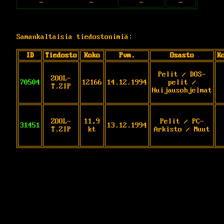
-
-
-
-
Samankaltaisia tiedostonimiä:
ID
Tiedosto
Koko
Pvm.
Osasto
K
Pelit / DOS-
ZOOL-
70504
12166
14.12.1994
pelit /
T.ZIP
Huijausohjelmat
ZOOL-
11,9
Pelit / PC-
31451
13.12.1994
T.ZIP
kt
Arkisto / Muut