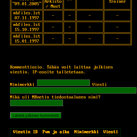
Arkisto
Trainer
"09.01.2005"
/ Muut
mbfiles.lst
-
-
-
-
07.11.1997
mbfiles.lst
-
-
-
-
15.10.1997
mbfiles.lst
-
-
-
-
15.01.1997
Kommenttiosio. Tähän voit laittaa julkisen
viestin. IP-osoite talletetaan.
Nimimerkki
Viesti
Mikä oli MBnetin tiedostoalueen nimi?
Viestin ID
Pvm ja aika
Nimimerkki
Viesti