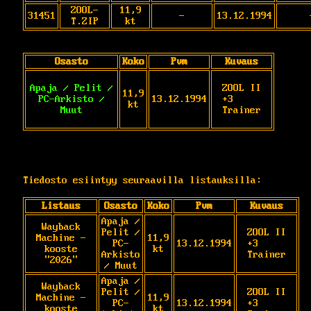
ZOOL-
11,9
31451
-
13.12.1994
T.ZIP
kt
Osasto
Koko
Pvm
Kuvaus
Apaja / Pelit /
ZOOL II   
11,9
PC-Arkisto /
13.12.1994
+3 
kt
Muut
Trainer
Tiedosto esiintyy seuraavilla listauksilla:
Listaus
Osasto
Koko
Pvm
Kuvaus
Apaja /
Wayback
Pelit /
ZOOL II   
Machine -
11,9
PC-
13.12.1994
+3 
kooste
kt
Arkisto
Trainer
"2026"
/ Muut
Apaja /
Wayback
Pelit /
ZOOL II   
Machine -
11,9
PC-
13.12.1994
+3 
kooste
kt