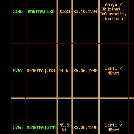
Amiga /
Ohjelmat /
2146
ANETFAQ.LZH
92221
23.10.1994
Dokumentit,
lisätiedot
Lehti /
5767
MBNETFAQ.TXT
44 kt
25.06.1998
MBnet
45,9
Lehti /
5766
MBNETFAQ.HTM
25.06.1998
kt
MBnet