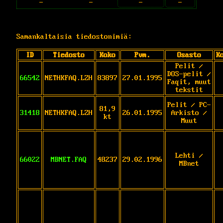
-
-
-
-
Samankaltaisia tiedostonimiä:
ID
Tiedosto
Koko
Pvm.
Osasto
K
Pelit /
DOS-pelit /
66542
NETHKFAQ.LZH
83897
27.01.1995
Faqit, muut
tekstit
Pelit / PC-
81,9
31418
NETHKFAQ.LZH
26.01.1995
Arkisto /
kt
Muut
Lehti /
66022
MBNET.FAQ
48237
29.02.1996
MBnet