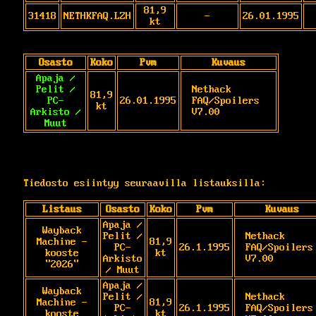
81,9
31418
NETHKFAQ.LZH
-
26.01.1995
kt
Osasto
Koko
Pvm
Kuvaus
Apaja /
Pelit /
Nethack 
81,9
PC-
26.01.1995
FAQ/Spoilers 
kt
Arkisto /
V7.00
Muut
Tiedosto esiintyy seuraavilla listauksilla:
Listaus
Osasto
Koko
Pvm
Kuvaus
Apaja /
Wayback
Pelit /
Nethack 
Machine -
81,9
PC-
26.1.1995
FAQ/Spoilers 
kooste
kt
Arkisto
V7.00
"2026"
/ Muut
Apaja /
Wayback
Pelit /
Nethack 
Machine -
81,9
PC-
26.1.1995
FAQ/Spoilers 
kooste
kt