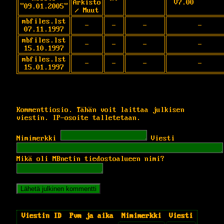
Arkisto
V7.00
"09.01.2005"
/ Muut
mbfiles.lst
-
-
-
-
07.11.1997
mbfiles.lst
-
-
-
-
15.10.1997
mbfiles.lst
-
-
-
-
15.01.1997
Kommenttiosio. Tähän voit laittaa julkisen
viestin. IP-osoite talletetaan.
Nimimerkki
Viesti
Mikä oli MBnetin tiedostoalueen nimi?
Viestin ID
Pvm ja aika
Nimimerkki
Viesti