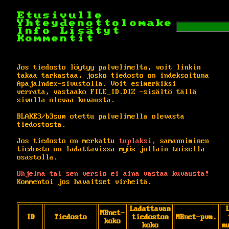
Etusivulle
Yhteydenottolomake
Info
Lisätyt
Kommentit
Jos tiedosto löytyy palvelimelta, voit linkin
takaa tarkastaa, josko tiedosto on indeksoituna
ApajaIndex-sivustolla. Voit esimerkiksi
verrata, vastaako FILE_ID.DIZ -sisältö tällä
sivulla olevaa kuvausta.
BLAKE3/b3sum otettu palvelimella olevasta
tiedostosta.
Jos tiedosto on merkattu
tuplaksi,
samanniminen
tiedosto on ladattavissa myös jollain toisella
osastolla.
Ohjelma tai sen versio ei aina vastaa kuvausta!
Kommentoi jos havaitset virheitä.
Ladattavan
MBnet-
ID
Tiedosto
tiedoston
MBnet-pvm.
koko
koko
m