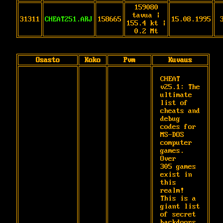
159080
tavua |
31311
CHEAT251.ARJ
158665
15.08.1995
155.4 kt |
0.2 Mt
Osasto
Koko
Pvm
Kuvaus
CHEAT 
v25.1: The 
ultimate 
list of 
cheats and

debug 
codes for 
MS-DOS 
computer 
games. 
Over

305 games 
exist in 
this 
realm!  
This is a

giant list 
of secret 
backdoors 