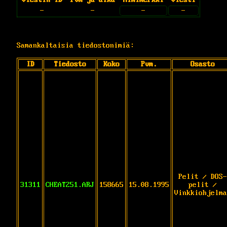
-
-
-
-
Samankaltaisia tiedostonimiä:
ID
Tiedosto
Koko
Pvm.
Osasto
Pelit / DOS-
31311
CHEAT251.ARJ
158665
15.08.1995
pelit /
Vinkkiohjelma