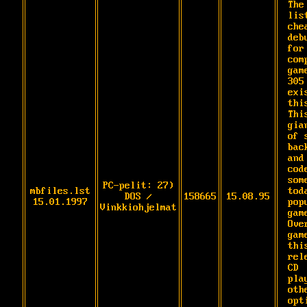
The
list
che
deb
for
com
gam
305
exi
this
Thi
gia
of 
bac
and
cod
some
PC-pelit: 27)
mbfiles.lst
tod
DOS /
158665
15.08.95
15.01.1997
popu
Vinkkiohjelmat
game
Ove
gam
this
rel
CD

play
oth
opt