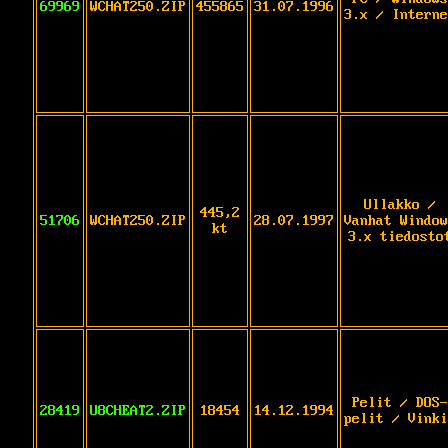
69969
WCHAT250.ZIP
455865
31.07.1996
3.x / Interne
Ullakko /
445,2
51706
WCHAT250.ZIP
28.07.1997
Vanhat Window
kt
3.x tiedosto
Pelit / DOS-
28419
U8CHEAT2.ZIP
18454
14.12.1994
pelit / Vinki