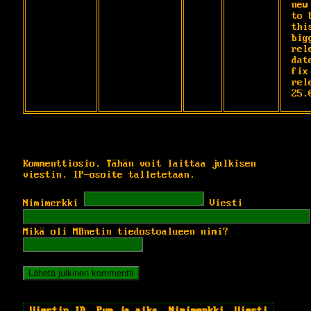
new
to 
thi
bigg
rel
dat
fix 
rele
25.
Kommenttiosio. Tähän voit laittaa julkisen
viestin. IP-osoite talletetaan.
Nimimerkki
Viesti
Mikä oli MBnetin tiedostoalueen nimi?
Viestin ID
Pvm ja aika
Nimimerkki
Viesti