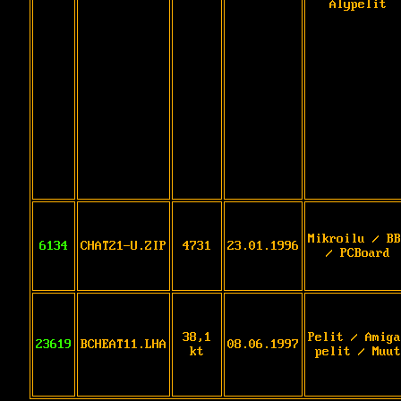
Älypelit
Mikroilu / BB
6134
CHAT21-U.ZIP
4731
23.01.1996
/ PCBoard
38,1
Pelit / Amiga
23619
BCHEAT11.LHA
08.06.1997
kt
pelit / Muut