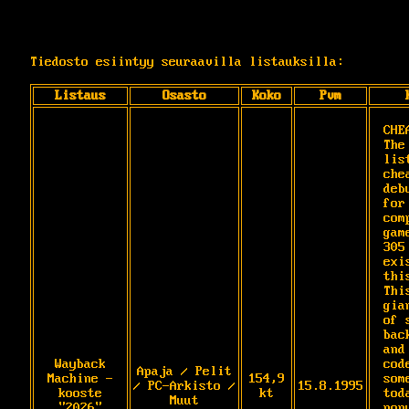
Tiedosto esiintyy seuraavilla listauksilla:
Listaus
Osasto
Koko
Pvm
CHE
The
list
che
deb
for
com
gam
305
exi
this
Thi
gia
of 
bac
and
Wayback
cod
Apaja / Pelit
Machine -
154,9
some
/ PC-Arkisto /
15.8.1995
kooste
kt
tod
Muut
"2026"
popu