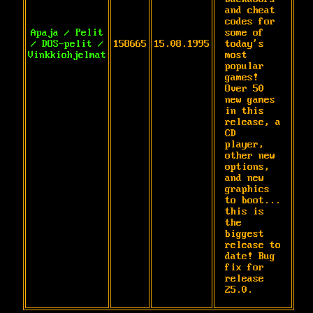
and cheat

codes for 
Apaja / Pelit
some of 
/ DOS-pelit /
158665
15.08.1995
today's 
Vinkkiohjelmat
most 
popular 
games!

Over 50 
new games 
in this 
release, a 
CD

player, 
other new 
options, 
and new 
graphics

to boot... 
this is 
the 
biggest 
release to

date! Bug 
fix for 
release 
25.0.