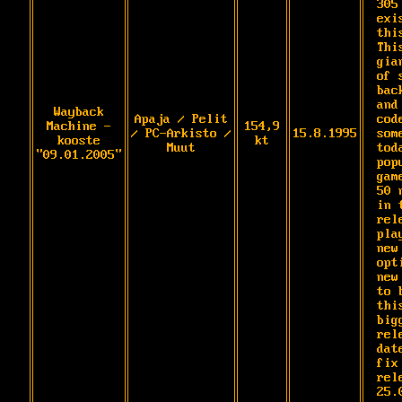
305
exi
this
Thi
gia
of 
bac
and
Wayback
Apaja / Pelit
cod
Machine -
154,9
/ PC-Arkisto /
15.8.1995
some
kooste
kt
Muut
tod
"09.01.2005"
popu
gam
50 
in t
rel
pla
new 
opt
new
to 
thi
bigg
rel
dat
fix 
rele
25.