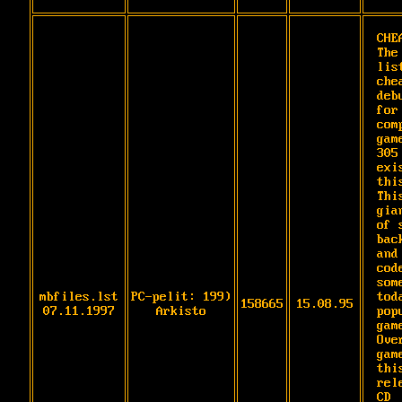
CHE
The
list
che
deb
for
com
gam
305
exi
this
Thi
gia
of 
bac
and
cod
some
mbfiles.lst
PC-pelit: 199)
tod
158665
15.08.95
07.11.1997
Arkisto
popu
game
Ove
gam
this
rel
CD
