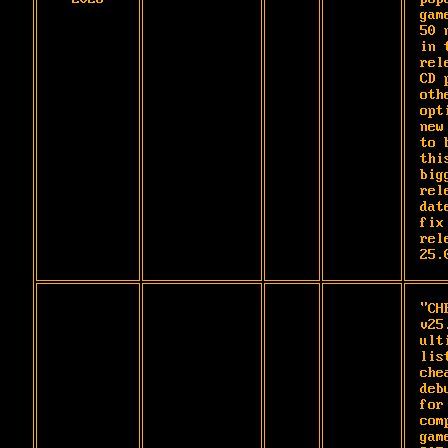
gam
50 
in t
rel
CD 
oth
opt
new
to 
thi
bigg
rel
dat
fix 
rele
25.
"CHE
v25
ult
list
che
deb
for
com
gam