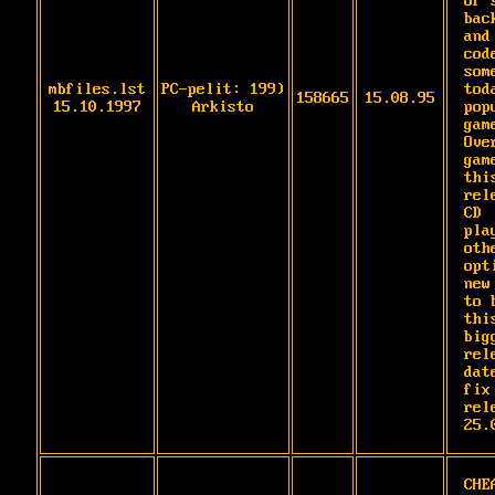
of 
bac
and
cod
some
mbfiles.lst
PC-pelit: 199)
tod
158665
15.08.95
15.10.1997
Arkisto
popu
game
Ove
gam
this
rel
CD

play
oth
opt
new
to 
thi
bigg
rel
dat
fix 
rele
25.
CHE