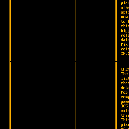
play
oth
opt
new
to 
thi
bigg
rel
dat
fix 
rele
25.
CHE
The
list
che
deb
for
com
gam
305
exi
this
Thi
gia