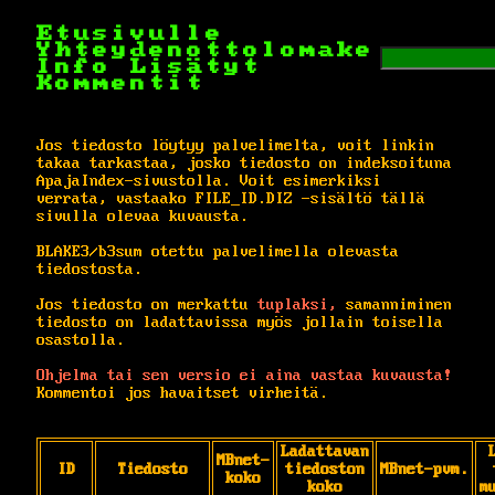
Etusivulle
Yhteydenottolomake
Info
Lisätyt
Kommentit
Jos tiedosto löytyy palvelimelta, voit linkin
takaa tarkastaa, josko tiedosto on indeksoituna
ApajaIndex-sivustolla. Voit esimerkiksi
verrata, vastaako FILE_ID.DIZ -sisältö tällä
sivulla olevaa kuvausta.
BLAKE3/b3sum otettu palvelimella olevasta
tiedostosta.
Jos tiedosto on merkattu
tuplaksi,
samanniminen
tiedosto on ladattavissa myös jollain toisella
osastolla.
Ohjelma tai sen versio ei aina vastaa kuvausta!
Kommentoi jos havaitset virheitä.
Ladattavan
MBnet-
ID
Tiedosto
tiedoston
MBnet-pvm.
koko
koko
m