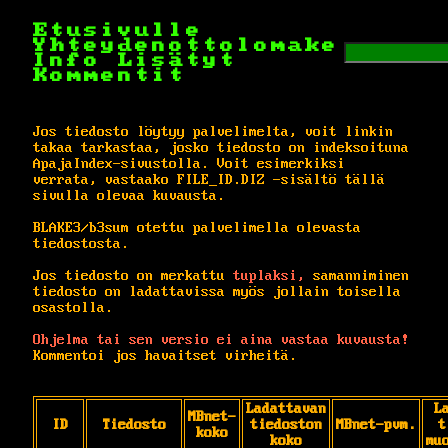
Etusivulle
Yhteydenottolomake
Info
Lisätyt
Kommentit
Jos tiedosto löytyy palvelimelta, voit linkin
takaa tarkastaa, josko tiedosto on indeksoituna
ApajaIndex-sivustolla. Voit esimerkiksi
verrata, vastaako FILE_ID.DIZ -sisältö tällä
sivulla olevaa kuvausta.
BLAKE3/b3sum otettu palvelimella olevasta
tiedostosta.
Jos tiedosto on merkattu
tuplaksi,
samanniminen
tiedosto on ladattavissa myös jollain toisella
osastolla.
Ohjelma tai sen versio ei aina vastaa kuvausta!
Kommentoi jos havaitset virheitä.
Ladattavan
L
MBnet-
ID
Tiedosto
tiedoston
MBnet-pvm.
t
koko
koko
mu