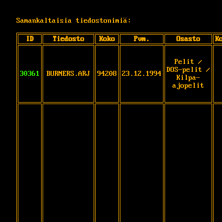
Samankaltaisia tiedostonimiä:
ID
Tiedosto
Koko
Pvm.
Osasto
K
Pelit /
DOS-pelit /
30361
BURNERS.ARJ
94208
23.12.1994
Kilpa-
ajopelit