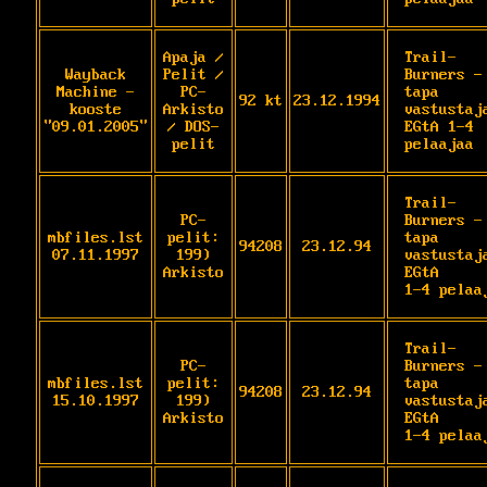
Apaja /
Trail-
Wayback
Pelit /
Burners - 
Machine -
PC-
tapa 
92 kt
23.12.1994
kooste
Arkisto
vastustaja
"09.01.2005"
/ DOS-
EGtA 1-4 
pelit
pelaajaa
Trail-
PC-
Burners - 
mbfiles.lst
pelit:
tapa 
94208
23.12.94
07.11.1997
199)
vastustaja
Arkisto
EGtA

1-4 pelaa
Trail-
PC-
Burners - 
mbfiles.lst
pelit:
tapa 
94208
23.12.94
15.10.1997
199)
vastustaja
Arkisto
EGtA

1-4 pelaa