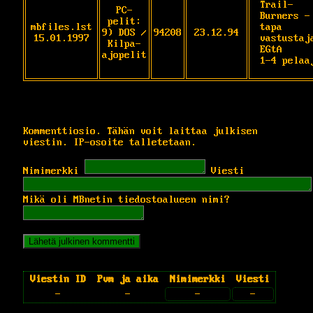
Trail-
PC-
Burners - 
pelit:
mbfiles.lst
tapa 
9) DOS /
94208
23.12.94
15.01.1997
vastustaja
Kilpa-
EGtA

ajopelit
1-4 pelaa
Kommenttiosio. Tähän voit laittaa julkisen
viestin. IP-osoite talletetaan.
Nimimerkki
Viesti
Mikä oli MBnetin tiedostoalueen nimi?
Viestin ID
Pvm ja aika
Nimimerkki
Viesti
-
-
-
-