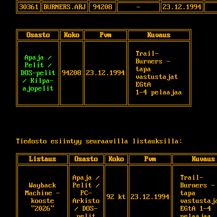
30361
BURNERS.ARJ
94208
-
23.12.1994
Osasto
Koko
Pvm
Kuvaus
Trail-
Apaja /
Burners - 
Pelit /
tapa 
DOS-pelit
94208
23.12.1994
vastustajat 
/ Kilpa-
EGtA

ajopelit
1-4 pelaajaa
Tiedosto esiintyy seuraavilla listauksilla:
Listaus
Osasto
Koko
Pvm
Kuvaus
Apaja /
Trail-
Wayback
Pelit /
Burners - 
Machine -
PC-
tapa 
92 kt
23.12.1994
kooste
Arkisto
vastustaja
"2026"
/ DOS-
EGtA 1-4 
pelit
pelaajaa