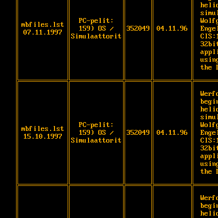
heli
simu
PC-pelit:
Wolf
mbfiles.lst
159) OS /
352049
04.11.96
Engel
07.11.1997
Simulaattorit
CIS:1
32bi
appl
using
the 
Werf
begi
heli
simu
PC-pelit:
Wolf
mbfiles.lst
159) OS /
352049
04.11.96
Engel
15.10.1997
Simulaattorit
CIS:1
32bi
appl
using
the 
Werf
begi
heli