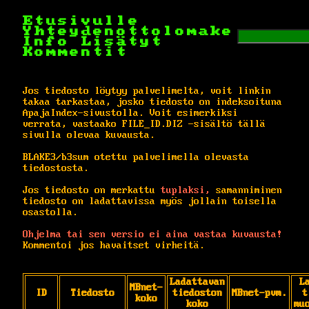
Etusivulle
Yhteydenottolomake
Info
Lisätyt
Kommentit
Jos tiedosto löytyy palvelimelta, voit linkin
takaa tarkastaa, josko tiedosto on indeksoituna
ApajaIndex-sivustolla. Voit esimerkiksi
verrata, vastaako FILE_ID.DIZ -sisältö tällä
sivulla olevaa kuvausta.
BLAKE3/b3sum otettu palvelimella olevasta
tiedostosta.
Jos tiedosto on merkattu
tuplaksi,
samanniminen
tiedosto on ladattavissa myös jollain toisella
osastolla.
Ohjelma tai sen versio ei aina vastaa kuvausta!
Kommentoi jos havaitset virheitä.
Ladattavan
L
MBnet-
ID
Tiedosto
tiedoston
MBnet-pvm.
t
koko
koko
mu