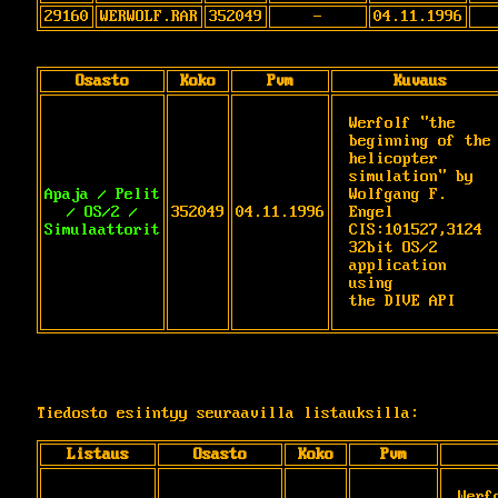
29160
WERWOLF.RAR
352049
-
04.11.1996
Osasto
Koko
Pvm
Kuvaus
Werfolf "the 
beginning of the 
helicopter

simulation" by 
Apaja / Pelit
Wolfgang F. 
/ OS/2 /
352049
04.11.1996
Engel

Simulaattorit
CIS:101527,3124  
32bit OS/2 
application 
using

the DIVE API
Tiedosto esiintyy seuraavilla listauksilla:
Listaus
Osasto
Koko
Pvm
Werf