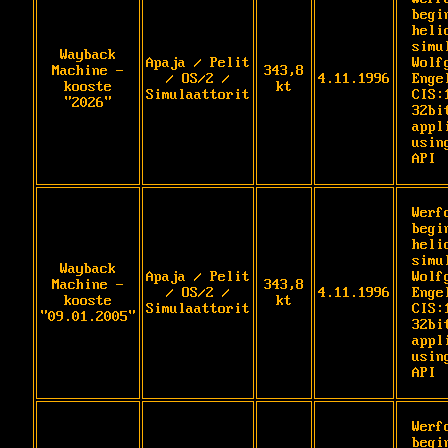
begi
heli
simu
Wayback
Apaja / Pelit
Wolf
Machine -
343,8
/ OS/2 /
4.11.1996
Engel
kooste
kt
Simulaattorit
CIS:1
"2026"
32bi
appl
usin
API
Werf
begi
heli
simu
Wayback
Apaja / Pelit
Wolf
Machine -
343,8
/ OS/2 /
4.11.1996
Engel
kooste
kt
Simulaattorit
CIS:1
"09.01.2005"
32bi
appl
usin
API
Werf
begi