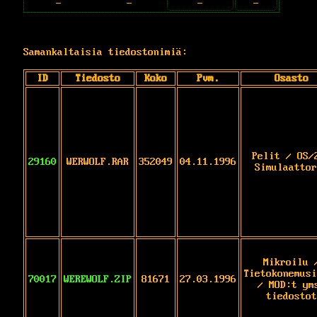
-
-
-
-
Samankaltaisia tiedostonimiä:
ID
Tiedosto
Koko
Pvm.
Osasto
Pelit / OS/
29160
WERWOLF.RAR
352049
04.11.1996
Simulaattor
Mikroilu 
Tietokonemusi
70017
WEREWOLF.ZIP
81671
27.03.1996
/ MOD:t ym
tiedostot