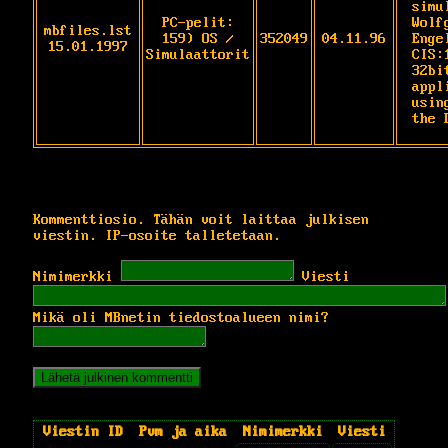
simu
PC-pelit:
Wolf
mbfiles.lst
159) OS /
352049
04.11.96
Engel
15.01.1997
Simulaattorit
CIS:1
32bi
appl
using
the 
Kommenttiosio. Tähän voit laittaa julkisen
viestin. IP-osoite talletetaan.
Nimimerkki
Viesti
Mikä oli MBnetin tiedostoalueen nimi?
Viestin ID
Pvm ja aika
Nimimerkki
Viesti