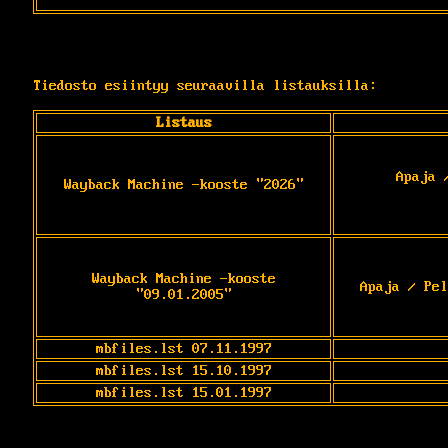
Tiedosto esiintyy seuraavilla listauksilla:
Listaus
Apaja 
Wayback Machine -kooste "2026"
Wayback Machine -kooste
Apaja / Pel
"09.01.2005"
mbfiles.lst 07.11.1997
mbfiles.lst 15.10.1997
mbfiles.lst 15.01.1997