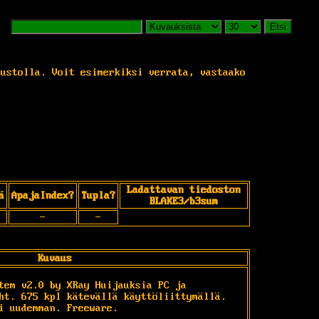
Etsi
vustolla. Voit esimerkiksi verrata, vastaako
Ladattavan tiedoston
ä
ApajaIndex?
Tupla?
BLAKE3/b3sum
-
-
Kuvaus
tem v2.0 by XRay Huijauksia PC ja 
ht. 675 kpl kätevällä käyttöliittymällä. 
i uudemman. Freeware. 