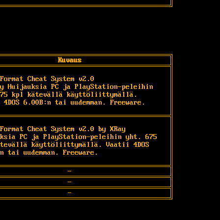
Kuvaus
Format Cheat System v2.0

y Huijauksia PC ja PlayStation-peleihin 
75 kpl kätevällä käyttöliittymällä. 
 4DOS 6.00B:n tai uudemman. Freeware.
Format Cheat System v2.0 by XRay 
ksia PC ja PlayStation-peleihin yht. 675 
tevällä käyttöliittymällä. Vaatii 4DOS 
n tai uudemman. Freeware. 
-
-
-