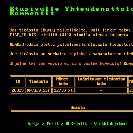
Etusivulle
Yhteydenottol
Kommentit
Jos tiedosto löytyy palvelimelta, voit linkin takaa
FILE_ID.DIZ -sisältö tällä sivulla olevaa kuvausta.
BLAKE3/b3sum otettu palvelimella olevasta tiedostos
Jos tiedosto on merkattu
tuplaksi,
samanniminen tied
Ohjelma tai sen versio ei aina vastaa kuvausta!
Komm
MBnet-
Ladattavan tiedoston
ID
Tiedosto
M
koko
koko
28829
DFCS20.ZIP
127,8 kt
-
2
Osasto
Apaja / Pelit / DOS-pelit / Vinkkiohjelmat