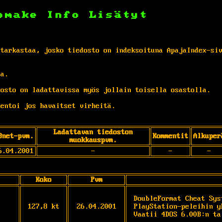
omake
Info
Lisätyt
 tarkastaa, josko tiedosto on indeksoituna ApajaIndex-si
ta.
osto on ladattavissa myös jollain toisella osastolla.
entoi jos havaitset virheitä.
Ladattavan tiedoston
Bnet-pvm.
Kommentit
Alkuper
muokkauspvm.
6.04.2001
-
-
-
Koko
Pvm
DoubleFormat Cheat Sys
127,8 kt
26.04.2001
PlayStation-peleihin y
Vaatii 4DOS 6.00B:n ta