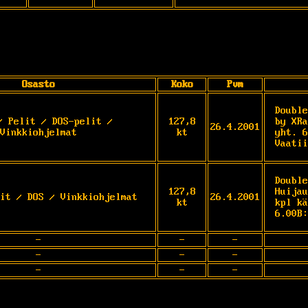
Osasto
Koko
Pvm
Double
/ Pelit / DOS-pelit /
127,8
by XRa
26.4.2001
Vinkkiohjelmat
kt
yht. 6
Vaatii
Double
127,8
Huijau
it / DOS / Vinkkiohjelmat
26.4.2001
kt
kpl kä
6.00B:
-
-
-
-
-
-
-
-
-