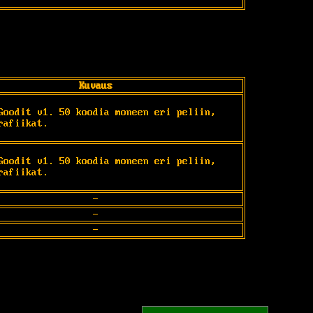
Kuvaus
Goodit v1. 50 koodia moneen eri peliin, 
rafiikat.
Goodit v1. 50 koodia moneen eri peliin, 
rafiikat.
-
-
-