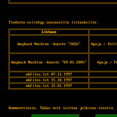
Tiedosto esiintyy seuraavilla listauksilla:
Listaus
Wayback Machine -kooste "2026"
Apaja / Peli
Wayback Machine -kooste "09.01.2005"
Apaja / P
mbfiles.lst 07.11.1997
mbfiles.lst 15.10.1997
mbfiles.lst 15.01.1997
Kommenttiosio. Tähän voit laittaa julkisen viestin.