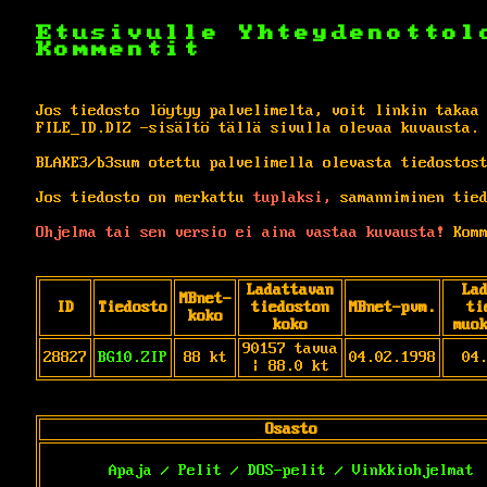
Etusivulle
Yhteydenottol
Kommentit
Jos tiedosto löytyy palvelimelta, voit linkin takaa
FILE_ID.DIZ -sisältö tällä sivulla olevaa kuvausta.
BLAKE3/b3sum otettu palvelimella olevasta tiedostos
Jos tiedosto on merkattu
tuplaksi,
samanniminen tied
Ohjelma tai sen versio ei aina vastaa kuvausta!
Komm
Ladattavan
La
MBnet-
ID
Tiedosto
tiedoston
MBnet-pvm.
ti
koko
koko
muo
90157 tavua
28827
BG10.ZIP
88 kt
04.02.1998
04
| 88.0 kt
Osasto
Apaja / Pelit / DOS-pelit / Vinkkiohjelmat