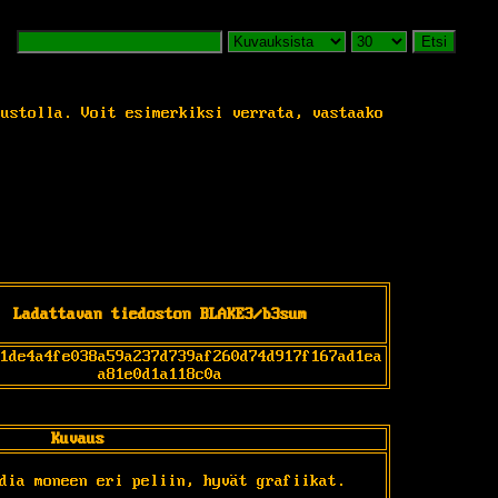
Etsi
vustolla. Voit esimerkiksi verrata, vastaako
Ladattavan tiedoston BLAKE3/b3sum
1de4a4fe038a59a237d739af260d74d917f167ad1ea
a81e0d1a118c0a
Kuvaus
dia moneen eri peliin, hyvät grafiikat.