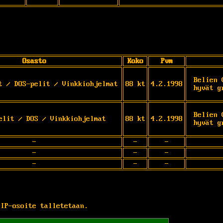
Osasto
Koko
Pvm
Belien 
t / DOS-pelit / Vinkkiohjelmat
88 kt
4.2.1998
hyvät g
Belien 
elit / DOS / Vinkkiohjelmat
88 kt
4.2.1998
hyvät g
-
-
-
-
-
-
-
-
-
 IP-osoite talletetaan.