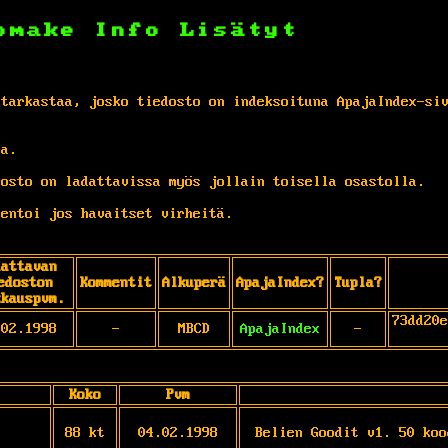
omake
Info
Lisätyt
 tarkastaa, josko tiedosto on indeksoituna ApajaIndex-si
ta.
osto on ladattavissa myös jollain toisella osastolla.
entoi jos havaitset virheitä.
dattavan
edoston
Kommentit
Alkuperä
ApajaIndex?
Tupla?
kkauspvm.
73dd20e
.02.1998
-
MBCD
ApajaIndex
-
Koko
Pvm
88 kt
04.02.1998
Belien Goodit v1. 50 koo