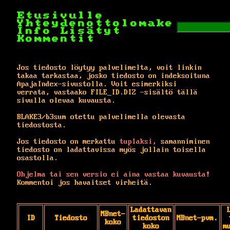
Etusivulle
Yhteydenottolomake
Info
Lisätyt
Kommentit
Jos tiedosto löytyy palvelimelta, voit linkin
takaa tarkastaa, josko tiedosto on indeksoituna
ApajaIndex-sivustolla. Voit esimerkiksi
verrata, vastaako FILE_ID.DIZ -sisältö tällä
sivulla olevaa kuvausta.
BLAKE3/b3sum otettu palvelimella olevasta
tiedostosta.
Jos tiedosto on merkattu
tuplaksi,
samanniminen
tiedosto on ladattavissa myös jollain toisella
osastolla.
Ohjelma tai sen versio ei aina vastaa kuvausta!
Kommentoi jos havaitset virheitä.
Ladattavan
MBnet-
ID
Tiedosto
tiedoston
MBnet-pvm.
koko
koko
m