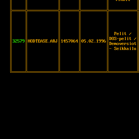
Pelit /
DOS-pelit /
32579
HODTEASE.ARJ
1457064
05.02.1996
Demoversiot
- Seikkailu