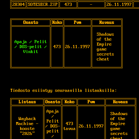
28304
SOTESECR.ZIP
473
-
26.11.1997
Osasto
Koko
Pvm
Kuvaus
Shadows 
of the 
Apaja / Pelit
Empire 
/ DOS-pelit /
473
26.11.1997
game 
Vinkit
secrets 
cheat
Tiedosto esiintyy seuraavilla listauksilla:
Listaus
Osasto
Koko
Pvm
Kuvaus
Apaja
Shadows 
/
Wayback
of the 
Pelit
Machine -
473
Empire 
/ DOS-
26.11.1997
kooste
tavua
game 
pelit
"2026"
secrets 
/
cheat