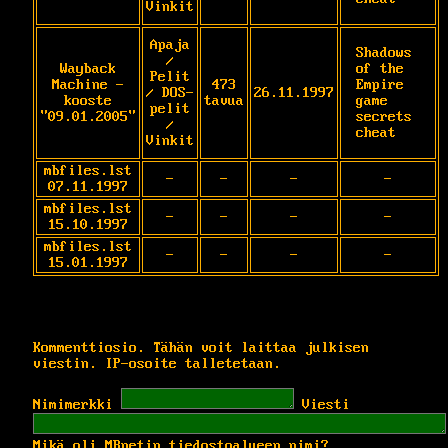
Vinkit
Apaja
Shadows 
/
Wayback
of the 
Pelit
Machine -
473
Empire 
/ DOS-
26.11.1997
kooste
tavua
game 
pelit
"09.01.2005"
secrets 
/
cheat
Vinkit
mbfiles.lst
-
-
-
-
07.11.1997
mbfiles.lst
-
-
-
-
15.10.1997
mbfiles.lst
-
-
-
-
15.01.1997
Kommenttiosio. Tähän voit laittaa julkisen
viestin. IP-osoite talletetaan.
Nimimerkki
Viesti
Mikä oli MBnetin tiedostoalueen nimi?