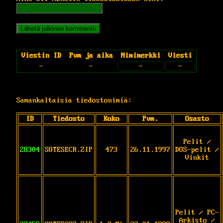
Viestin ID
Pvm ja aika
Nimimerkki
Viesti
-
-
-
-
Samankaltaisia tiedostonimiä:
ID
Tiedosto
Koko
Pvm.
Osasto
Pelit /
28304
SOTESECR.ZIP
473
26.11.1997
DOS-pelit /
Vinkit
Pelit / PC-
Arkisto /