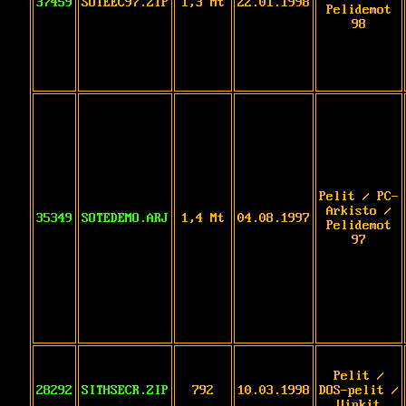
37459
SOTEEC97.ZIP
1,3 Mt
22.01.1998
Pelidemot
98
Pelit / PC-
Arkisto /
35349
SOTEDEMO.ARJ
1,4 Mt
04.08.1997
Pelidemot
97
Pelit /
28292
SITHSECR.ZIP
792
10.03.1998
DOS-pelit /
Vinkit