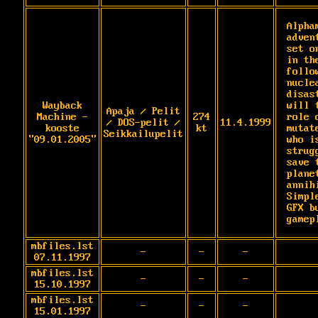
Alpha
adven
set o
in th
follow
nuclea
disas
Wayback
will 
Apaja / Pelit
Machine -
274
role o
/ DOS-pelit /
11.4.1999
kooste
kt
mutat
Seikkailupelit
"09.01.2005"
who is
strug
save t
planet
annih
Simpl
GFX b
gamep
mbfiles.lst
-
-
-
07.11.1997
mbfiles.lst
-
-
-
15.10.1997
mbfiles.lst
-
-
-
15.01.1997