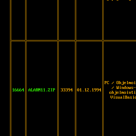
PC / Ohjelmoi
/ Windows-
16664
ALARM11.ZIP
33394
01.12.1994
ohjelmointi
VisualBasi