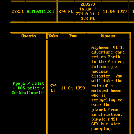
280579
tavua |
27231
ALPHAM11.ZIP
274 kt
11.04.1999
274.0 kt |
0.3 Mt
Osasto
Koko
Pvm
Kuvaus
Alphaman V1.1, 
adventure game 
set on Earth 
in the future, 
following a 
nuclear 
disaster. You 
will take the 
Apaja / Pelit
274
role of a 
/ DOS-pelit /
11.04.1999
kt
mutated human 
Seikkailupelit
who is 
struggling to 
save the 
planet from 
annihilation. 
Simple ANSI-
GFX but nice 
gameplay.