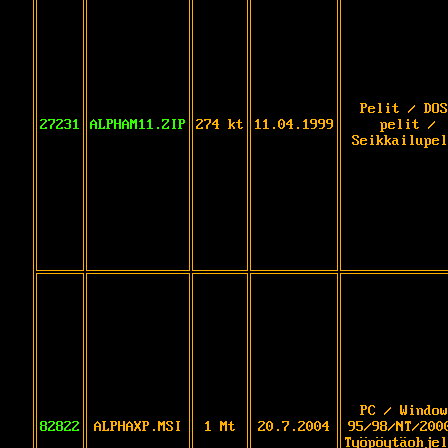
Pelit / DOS
27231
ALPHAM11.ZIP
274 kt
11.04.1999
pelit /
Seikkailupel
PC / Window
82822
ALPHAXP.MSI
1 Mt
20.7.2004
95/98/NT/200
Työpöytäohjel