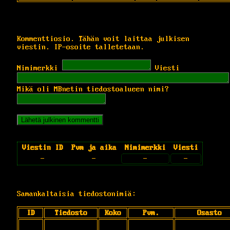
Kommenttiosio. Tähän voit laittaa julkisen
viestin. IP-osoite talletetaan.
Nimimerkki
Viesti
Mikä oli MBnetin tiedostoalueen nimi?
Viestin ID
Pvm ja aika
Nimimerkki
Viesti
-
-
-
-
Samankaltaisia tiedostonimiä:
ID
Tiedosto
Koko
Pvm.
Osasto