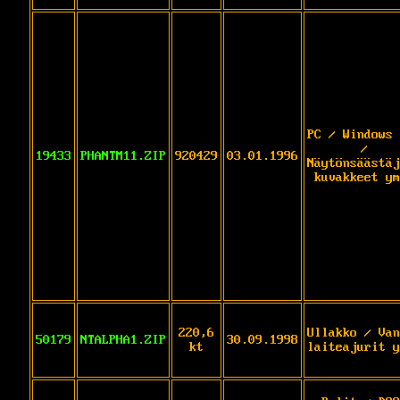
PC / Windows 
/
19433
PHANTM11.ZIP
920429
03.01.1996
Näytönsäästäj
kuvakkeet ym
220,6
Ullakko / Van
50179
NTALPHA1.ZIP
30.09.1998
kt
laiteajurit y