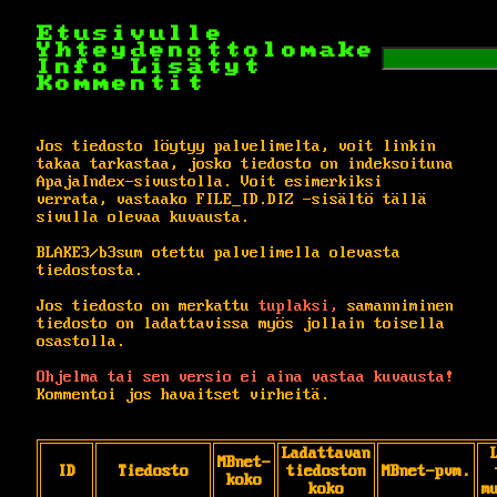
Etusivulle
Yhteydenottolomake
Info
Lisätyt
Kommentit
Jos tiedosto löytyy palvelimelta, voit linkin
takaa tarkastaa, josko tiedosto on indeksoituna
ApajaIndex-sivustolla. Voit esimerkiksi
verrata, vastaako FILE_ID.DIZ -sisältö tällä
sivulla olevaa kuvausta.
BLAKE3/b3sum otettu palvelimella olevasta
tiedostosta.
Jos tiedosto on merkattu
tuplaksi,
samanniminen
tiedosto on ladattavissa myös jollain toisella
osastolla.
Ohjelma tai sen versio ei aina vastaa kuvausta!
Kommentoi jos havaitset virheitä.
Ladattavan
MBnet-
ID
Tiedosto
tiedoston
MBnet-pvm.
koko
koko
m