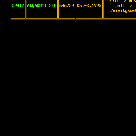
Pelit / DOS
29417
ALQADM11.ZIP
646739
05.02.1995
pelit /
Päivitykse