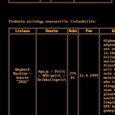
Tiedosto esiintyy seuraavilla listauksilla:
Listaus
Osasto
Koko
Pvm
K
Alpha
adven
set o
in th
follow
nuclea
disas
Wayback
will 
Apaja / Pelit
Machine -
274
role o
/ DOS-pelit /
11.4.1999
kooste
kt
mutat
Seikkailupelit
"2026"
who is
strug
save t
planet
annih
Simpl
GFX b
gamep