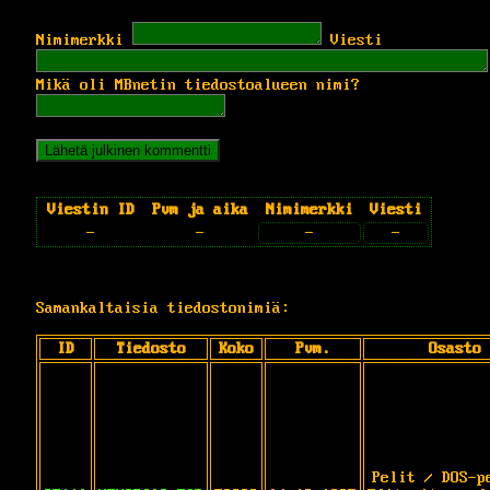
Nimimerkki
Viesti
Mikä oli MBnetin tiedostoalueen nimi?
Viestin ID
Pvm ja aika
Nimimerkki
Viesti
-
-
-
-
Samankaltaisia tiedostonimiä:
ID
Tiedosto
Koko
Pvm.
Osasto
Pelit / DOS-p