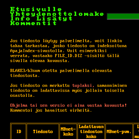
Etusivulle
Yhteydenottolomake
Info
Lisätyt
Kommentit
Jos tiedosto löytyy palvelimelta, voit linkin
takaa tarkastaa, josko tiedosto on indeksoituna
ApajaIndex-sivustolla. Voit esimerkiksi
verrata, vastaako FILE_ID.DIZ -sisältö tällä
sivulla olevaa kuvausta.
BLAKE3/b3sum otettu palvelimella olevasta
tiedostosta.
Jos tiedosto on merkattu
tuplaksi,
samanniminen
tiedosto on ladattavissa myös jollain toisella
osastolla.
Ohjelma tai sen versio ei aina vastaa kuvausta!
Kommentoi jos havaitset virheitä.
Ladattavan
MBnet-
ID
Tiedosto
tiedoston
MBnet-pvm.
koko
koko
m