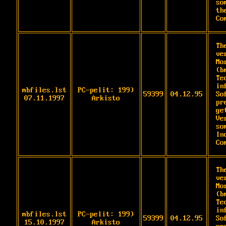
so
th
Co
Th
ve
Mo
(b
Te
in
mbfiles.lst
PC-pelit: 199)
59399
04.12.95
So
07.11.1997
Arkisto
pr
ge
Ve
so
In
Co
Th
ve
Mo
(b
Te
in
mbfiles.lst
PC-pelit: 199)
59399
04.12.95
So
15.10.1997
Arkisto