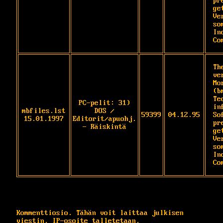
pr
ge
Ve
so
In
Co
Th
ve
Mo
(b
Te
PC-pelit: 31)
in
mbfiles.lst
DOS /
59399
04.12.95
So
15.01.1997
Editorit/apuohj.
pr
- Räiskintä
ge
Ve
so
In
Co
Kommenttiosio. Tähän voit laittaa julkisen
viestin. IP-osoite talletetaan.