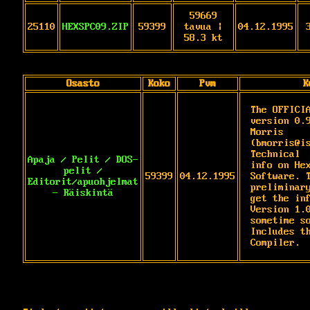
59669
25110
HEXSPC09.ZIP
59399
tavua |
04.12.1995
58.3 kt
Osasto
Koko
Pvm
K
The OFFICIA
version 0.9
Morris 
(bmorris@is
Technical

Apaja / Pelit / DOS-
info on Hex
pelit /
59399
04.12.1995
Software. T
Editorit/apuohjelmat
preliminary
- Räiskintä
get the inf
Version 1.0
sometime so
Includes th
Compiler.