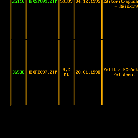
25110
HEXSPC09.ZIP
59399
04.12.1995
Editorit/apuoh
- Räiskin
3,2
Pelit / PC-Ark
36538
HEXPEC97.ZIP
20.01.1998
Mt
Pelidemot 