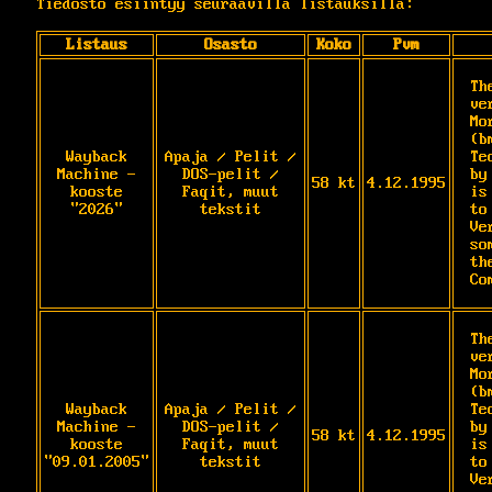
Tiedosto esiintyy seuraavilla listauksilla:
Listaus
Osasto
Koko
Pvm
Th
ve
Mo
(b
Wayback
Apaja / Pelit /
Te
Machine -
DOS-pelit /
by
58 kt
4.12.1995
kooste
Faqit, muut
is
"2026"
tekstit
to
Ve
so
th
Co
Th
ve
Mo
(b
Wayback
Apaja / Pelit /
Te
Machine -
DOS-pelit /
by
58 kt
4.12.1995
kooste
Faqit, muut
is
"09.01.2005"
tekstit
to
Ve