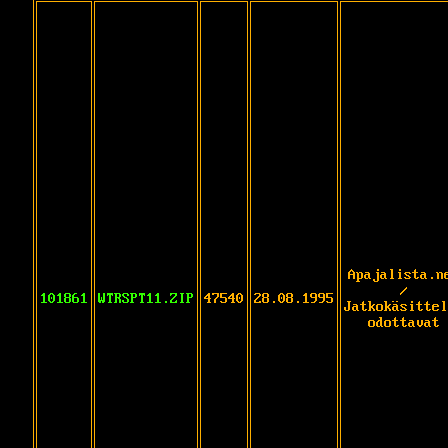
Apajalista.n
/
101861
WTRSPT11.ZIP
47540
28.08.1995
Jatkokäsittel
odottavat