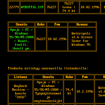
76227
22779
WTRSPT16.ZIP
76227
tavua |
10.02.1996
74.4 kt
Osasto
Koko
Pvm
Kuvaus
Apaja / PC /
Windows
Waterspots 
95/98/NT/2000
v1.6 Screen 
76227
10.02.1996
/ Kuvat,
Saver for 
fontit,
Windows 95
ikonit ym.
Tiedosto esiintyy seuraavilla listauksilla:
Listaus
Osasto
Koko
Pvm
K
Apaja / PC /
Wayback
Windows
Wat
Machine -
95/98/NT/2000 /
74,4
10.2.1996
v1.
kooste
Työpöytäteemat
kt
Sav
"2026"
ja
näytönsäästäjät