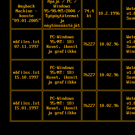
Apaja / PC /
Wayback
Windows
Wat
Machine -
95/98/NT/2000 /
74,4
10.2.1996
v1.
kooste
Työpöytäteemat
kt
Sav
"09.01.2005"
ja
näytönsäästäjät
PC-Windows
Wat
mbfiles.lst
95/NT: 18)
v1.
76227
10.02.96
07.11.1997
Kuvat, ikonit
Sav
ja grafiikka
Win
PC-Windows
Wat
mbfiles.lst
95/NT: 18)
v1.
76227
10.02.96
15.10.1997
Kuvat, ikonit
Sav
ja grafiikka
Win
PC-Windows
Wat
mbfiles.lst
95/NT: 18)
v1.
76227
10.02.96
15.01.1997
Kuvat, ikonit
Sav
ja grafiikka
Win