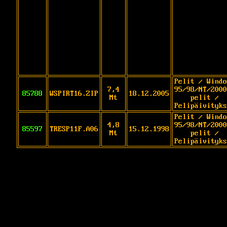
Pelit / Windo
7,4
95/98/NT/2000
85788
WSPIRT16.ZIP
18.12.2005
Mt
pelit /
Pelipäivityks
Pelit / Windo
4,8
95/98/NT/2000
85597
TRESP11F.A06
15.12.1998
Mt
pelit /
Pelipäivityks