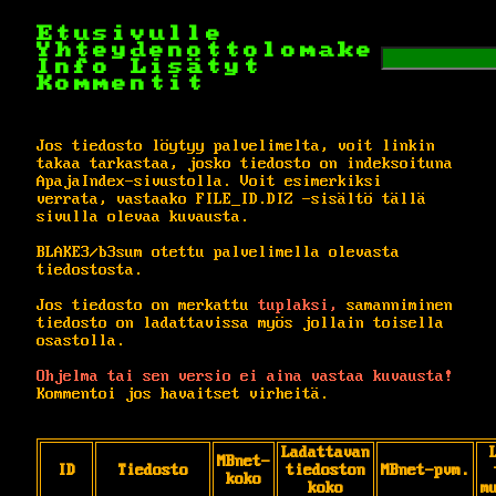
Etusivulle
Yhteydenottolomake
Info
Lisätyt
Kommentit
Jos tiedosto löytyy palvelimelta, voit linkin
takaa tarkastaa, josko tiedosto on indeksoituna
ApajaIndex-sivustolla. Voit esimerkiksi
verrata, vastaako FILE_ID.DIZ -sisältö tällä
sivulla olevaa kuvausta.
BLAKE3/b3sum otettu palvelimella olevasta
tiedostosta.
Jos tiedosto on merkattu
tuplaksi,
samanniminen
tiedosto on ladattavissa myös jollain toisella
osastolla.
Ohjelma tai sen versio ei aina vastaa kuvausta!
Kommentoi jos havaitset virheitä.
Ladattavan
MBnet-
ID
Tiedosto
tiedoston
MBnet-pvm.
koko
koko
m