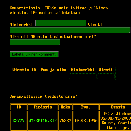
Kommenttiosio. Tähän voit laittaa julkisen
viestin. IP-osoite talletetaan.
Nimimerkki
Viesti
Mikä oli MBnetin tiedostoalueen nimi?
Viestin ID
Pvm ja aika
Nimimerkki
Viesti
-
-
-
-
Samankaltaisia tiedostonimiä:
ID
Tiedosto
Koko
Pvm.
Osasto
PC / Window
95/98/NT/2000
22779
WTRSPT16.ZIP
76227
10.02.1996
Kuvat, fonti
ikonit ym.