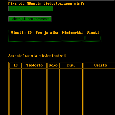
Mikä oli MBnetin tiedostoalueen nimi?
Viestin ID
Pvm ja aika
Nimimerkki
Viesti
-
-
-
-
Samankaltaisia tiedostonimiä:
ID
Tiedosto
Koko
Pvm.
Osasto