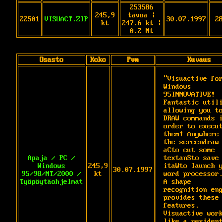
253586
245,9
tavua |
22501
VISUACT.ZIP
30.07.1997
2
kt
247.6 kt |
0.2 Mt
Osasto
Koko
Pvm
Kuvaus
"Visuactive for
Windows 
95INNOVATIVE! 
Fantastic utili
allowing you to
DRAW commands i
order to execut
them! Anywhere 
the screendraw 
aCto cut some 
Apaja / PC /
textanSto save 
Windows
245,9
itaWto launch y
30.07.1997
95/98/NT/2000 /
kt
word processor.
Työpöytäohjelmat
A shape 
recognition eng
provides these 
features. 
Visuactive work
like a resident