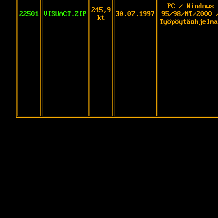
PC / Windows
245,9
22501
VISUACT.ZIP
30.07.1997
95/98/NT/2000 
kt
Työpöytäohjelma