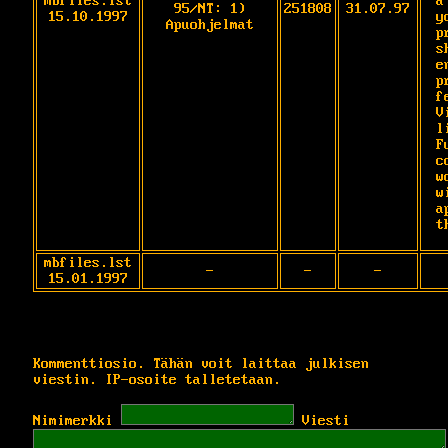
mbfiles.lst
a
95/NT: 1)
251808
31.07.97
15.10.1997
y
Apuohjelmat
p
s
e
p
f
V
l
F
c
w
w
a
t
mbfiles.lst
-
-
-
15.01.1997
Kommenttiosio. Tähän voit laittaa julkisen
viestin. IP-osoite talletetaan.
Nimimerkki
Viesti