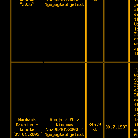
"2026"
Työpöytäohjelmat
p
s
e
t
V
l
F
c
w
a
t
"
W
9
F
a
D
o
t
t
a
Wayback
Apaja / PC /
t
Machine -
Windows
245,9
i
30.7.1997
kooste
95/98/NT/2000 /
kt
w
"09.01.2005"
Työpöytäohjelmat
A