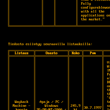
Fully 
configurablewor
with all the 
applications on
the market."
Tiedosto esiintyy seuraavilla listauksilla:
Listaus
Osasto
Koko
Pvm
V
W
I
F
a
D
o
t
t
'
Wayback
Apaja / PC /
t
Machine -
Windows
245,9
s
30.7.1997
kooste
95/98/NT/2000 /
kt
l