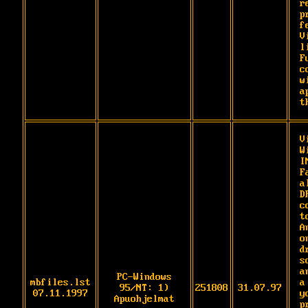
r
p
f
V
l
F
c
w
a
t
V
W
I
F
a
D
c
t
A
o
d
s
a
PC-Windows
mbfiles.lst
a
95/NT: 1)
251808
31.07.97
07.11.1997
y
Apuohjelmat
p