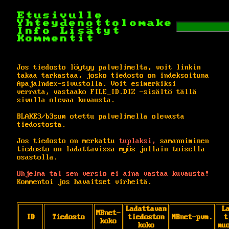
Etusivulle
Yhteydenottolomake
Info
Lisätyt
Kommentit
Jos tiedosto löytyy palvelimelta, voit linkin
takaa tarkastaa, josko tiedosto on indeksoituna
ApajaIndex-sivustolla. Voit esimerkiksi
verrata, vastaako FILE_ID.DIZ -sisältö tällä
sivulla olevaa kuvausta.
BLAKE3/b3sum otettu palvelimella olevasta
tiedostosta.
Jos tiedosto on merkattu
tuplaksi,
samanniminen
tiedosto on ladattavissa myös jollain toisella
osastolla.
Ohjelma tai sen versio ei aina vastaa kuvausta!
Kommentoi jos havaitset virheitä.
Ladattavan
L
MBnet-
ID
Tiedosto
tiedoston
MBnet-pvm.
t
koko
koko
mu