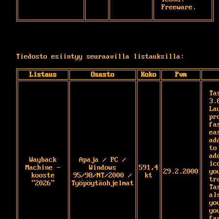
Freeware.
Tiedosto esiintyy seuraavilla listauksilla:
Listaus
Osasto
Koko
Pvm
Ta
3.6
La
pr
fa
ea
ad
to
ad
Wayback
Apaja / PC /
ic
Machine -
Windows
591,4
29.2.2000
yo
kooste
95/98/NT/2000 /
kt
tra
"2026"
Työpöytäohjelmat
Ta
al
yo
you
fa