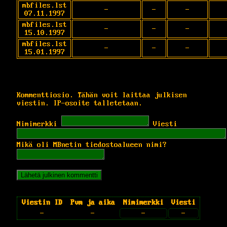
mbfiles.lst
-
-
-
07.11.1997
mbfiles.lst
-
-
-
15.10.1997
mbfiles.lst
-
-
-
15.01.1997
Kommenttiosio. Tähän voit laittaa julkisen
viestin. IP-osoite talletetaan.
Nimimerkki
Viesti
Mikä oli MBnetin tiedostoalueen nimi?
Viestin ID
Pvm ja aika
Nimimerkki
Viesti
-
-
-
-