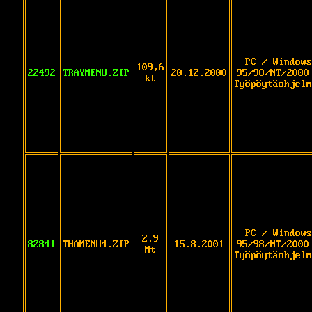
PC / Windows
109,6
22492
TRAYMENU.ZIP
20.12.2000
95/98/NT/2000
kt
Työpöytäohjelm
PC / Windows
2,9
82841
THAMENU4.ZIP
15.8.2001
95/98/NT/2000
Mt
Työpöytäohjelm