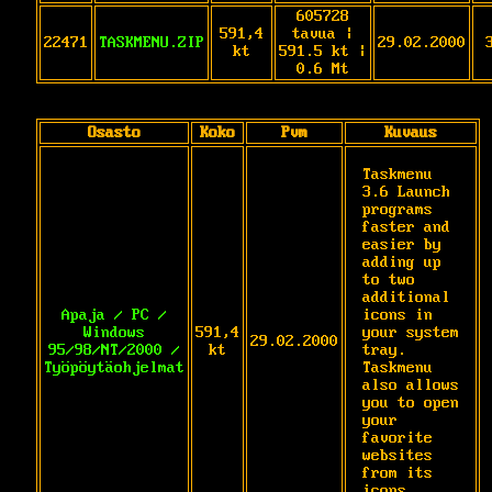
605728
591,4
tavua |
22471
TASKMENU.ZIP
29.02.2000
kt
591.5 kt |
0.6 Mt
Osasto
Koko
Pvm
Kuvaus
Taskmenu 
3.6 Launch 
programs 
faster and 
easier by 
adding up 
to two 
additional 
Apaja / PC /
icons in 
Windows
591,4
your system 
29.02.2000
95/98/NT/2000 /
kt
tray. 
Työpöytäohjelmat
Taskmenu 
also allows 
you to open 
your 
favorite 
websites 
from its 
icons. 