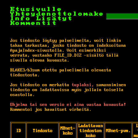
Etusivulle
Yhteydenottolomake
Info
Lisätyt
Kommentit
Jos tiedosto löytyy palvelimelta, voit linkin
takaa tarkastaa, josko tiedosto on indeksoituna
ApajaIndex-sivustolla. Voit esimerkiksi
verrata, vastaako FILE_ID.DIZ -sisältö tällä
sivulla olevaa kuvausta.
BLAKE3/b3sum otettu palvelimella olevasta
tiedostosta.
Jos tiedosto on merkattu
tuplaksi,
samanniminen
tiedosto on ladattavissa myös jollain toisella
osastolla.
Ohjelma tai sen versio ei aina vastaa kuvausta!
Kommentoi jos havaitset virheitä.
Ladattavan
MBnet-
ID
Tiedosto
tiedoston
MBnet-pvm.
koko
koko
m