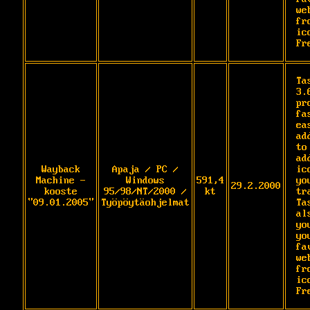
we
fr
ic
Fr
Ta
3.
pr
fa
ea
ad
to
ad
Wayback
Apaja / PC /
ic
Machine -
Windows
591,4
yo
29.2.2000
kooste
95/98/NT/2000 /
kt
tra
"09.01.2005"
Työpöytäohjelmat
Ta
al
yo
you
fa
we
fr
ic
Fr