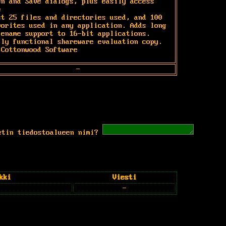
en and Save dialogs, plus easily access 


st 25 files and directories used, and 100

vorites used in any application. Adds long

lename support to 16-bit applications.

lly functional shareware evaluation copy.

 Cottonwood Software  
-
etin tiedostoalueen nimi?
kki
Viesti
-