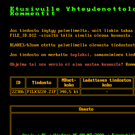
Etusivulle
Yhteydenottol
Kommentit
Jos tiedosto löytyy palvelimelta, voit linkin takaa
FILE_ID.DIZ -sisältö tällä sivulla olevaa kuvausta.
BLAKE3/b3sum otettu palvelimella olevasta tiedostos
Jos tiedosto on merkattu
tuplaksi,
samanniminen tied
Ohjelma tai sen versio ei aina vastaa kuvausta!
Komm
MBnet-
Ladattavan tiedoston
ID
Tiedosto
koko
koko
22386
FILX3220.ZIP
340,5 kt
-
Osasto