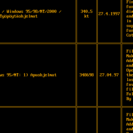
Fi
fu
 / Windows 95/98/NT/2000 /
340,5
di
27.4.1997
Työpöytäohjelmat
kt
an
in
su
fu
Co
Fi
Ma
Ad
an
Op
ws 95/NT: 1) Apuohjelmat
348698
27.04.97
the
la
fa
fi
Fu
By
Fi
Ma
Ad
an