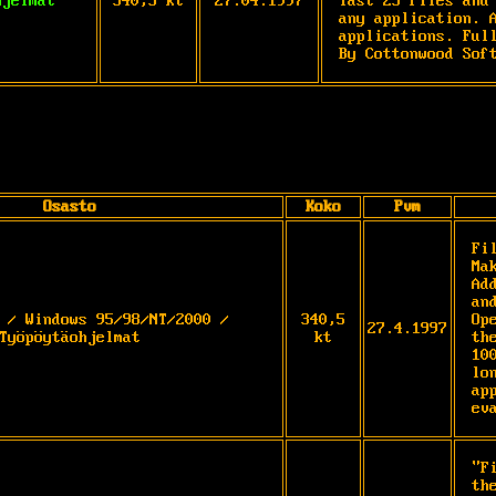
hjelmat
340,5 kt
27.04.1997
last 25 files and 
any application. A
applications. Full
By Cottonwood Sof
Osasto
Koko
Pvm
Fi
Ma
Ad
an
 / Windows 95/98/NT/2000 /
340,5
Op
27.4.1997
Työpöytäohjelmat
kt
th
10
lo
ap
ev
"F
th