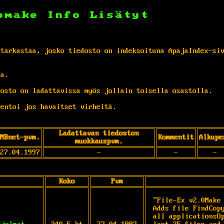
omake
Info
Lisätyt
 tarkastaa, josko tiedosto on indeksoituna ApajaIndex-si
ta.
osto on ladattavissa myös jollain toisella osastolla.
entoi jos havaitset virheitä.
Ladattavan tiedoston
MBnet-pvm.
Kommentit
Alkupe
muokkauspvm.
27.04.1997
-
-
-
Koko
Pvm
"File-Ex v2.0Make 
Adds file FindCopy
all applicationsOp