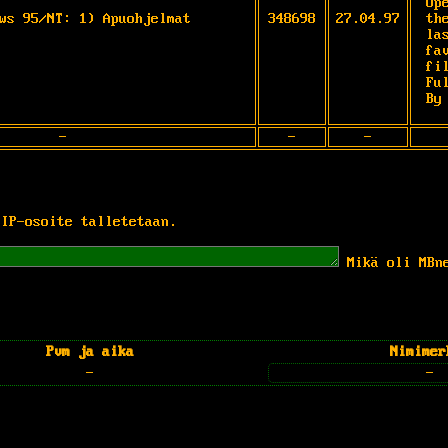
Op
ws 95/NT: 1) Apuohjelmat
348698
27.04.97
the
la
fa
fi
Fu
By
-
-
-
 IP-osoite talletetaan.
Mikä oli MBn
Pvm ja aika
Nimimer
-
-