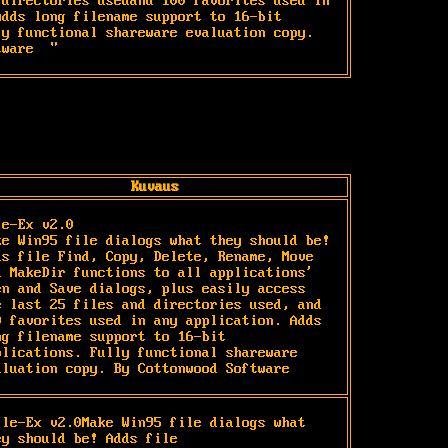
directories usedand 100 favorites used in 
dds long filename support to 16-bit 
y functional shareware evaluation copy. 
tware  "
Kuvaus
le-Ex v2.0

ke Win95 file dialogs what they should be! 
ds file Find, Copy, Delete, Rename, Move 
d MakeDir functions to all applications' 
en and Save dialogs, plus easily access 
e last 25 files and directories used, and 
0 favorites used in any application. Adds 
ng filename support to 16-bit 
plications. Fully functional shareware 
aluation copy. By Cottonwood Software
ile-Ex v2.0Make Win95 file dialogs what 
ey should be! Adds file 