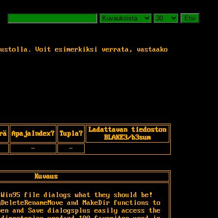
Etsi
vustolla. Voit esimerkiksi verrata, vastaako
Ladattavan tiedoston
rä
ApajaIndex?
Tupla?
BLAKE3/b3sum
-
-
Kuvaus
Win95 file dialogs what they should be! 
DeleteRenameMove and MakeDir functions to 
en and Save dialogsplus easily access the 