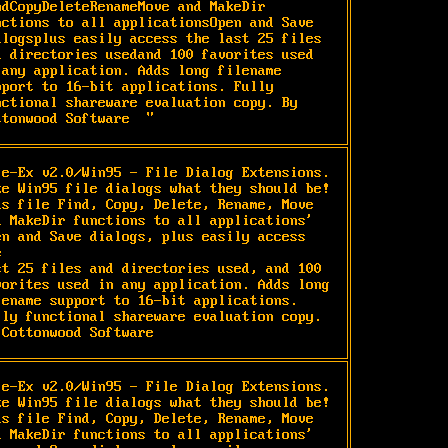
ndCopyDeleteRenameMove and MakeDir 
nctions to all applicationsOpen and Save 
alogsplus easily access the last 25 files 
d directories usedand 100 favorites used 
 any application. Adds long filename 
pport to 16-bit applications. Fully 
nctional shareware evaluation copy. By 
ttonwood Software  "
le-Ex v2.0/Win95 - File Dialog Extensions.

ke Win95 file dialogs what they should be!

ds file Find, Copy, Delete, Rename, Move

d MakeDir functions to all applications'

en and Save dialogs, plus easily access 


st 25 files and directories used, and 100

vorites used in any application. Adds long

lename support to 16-bit applications.

lly functional shareware evaluation copy.

 Cottonwood Software  
le-Ex v2.0/Win95 - File Dialog Extensions.

ke Win95 file dialogs what they should be!

ds file Find, Copy, Delete, Rename, Move

d MakeDir functions to all applications'
