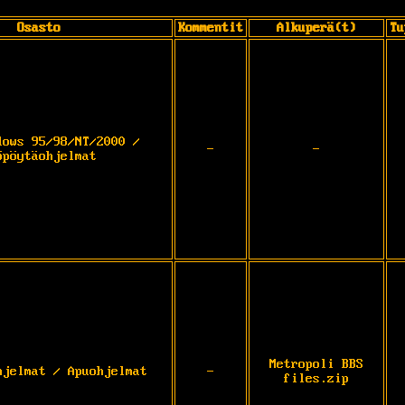
Osasto
Kommentit
Alkuperä(t)
Tu
dows 95/98/NT/2000 /
-
-
öpöytäohjelmat
Metropoli BBS
hjelmat / Apuohjelmat
-
files.zip