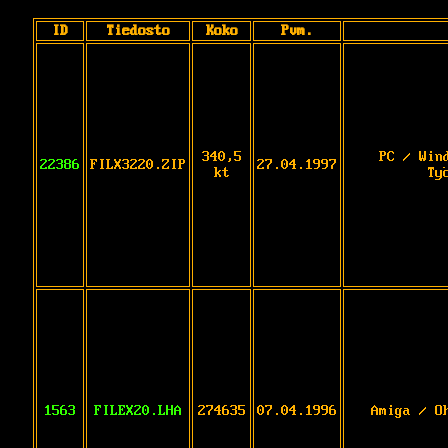
ID
Tiedosto
Koko
Pvm.
340,5
PC / Win
22386
FILX3220.ZIP
27.04.1997
kt
Ty
1563
FILEX20.LHA
274635
07.04.1996
Amiga / O