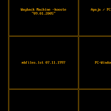
Wayback Machine -kooste
Apaja / PC
"09.01.2005"
mbfiles.lst 07.11.1997
PC-Windo