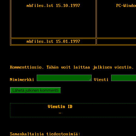
mbfiles.lst 15.10.1997
PC-Windo
mbfiles.lst 15.01.1997
Kommenttiosio. Tähän voit laittaa julkisen viestin.
Nimimerkki
Viesti
Viestin ID
-
Samankaltaisia tiedostonimiä: