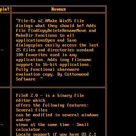
pla?
Kuvaus
"File-Ex v2.0Make Win95 file 
dialogs what they should be! Adds 
file FindCopyDeleteRenameMove and 
MakeDir functions to all 
applicationsOpen and Save 
dialogsplus easily access the last 
-
25 files and directories usedand 
100 favorites used in any 
application. Adds long filename 
support to 16-bit applications. 
Fully functional shareware 
evaluation copy. By Cottonwood 
Software  "
FileX 2.0 - is a binary file 
editor which

offers the following features: 
Several files

can be modified in several windows 
and/or

-
views at the same time ∙ Small 
calculator ∙

Locale support if you have OS 2.1 