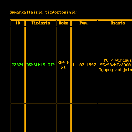
Samankaltaisia tiedostonimiä:
ID
Tiedosto
Koko
Pvm.
Osasto
PC / Windows
284,8
22374
DSKSLN15.ZIP
11.07.1997
95/98/NT/2000
kt
Työpöytäohjelm