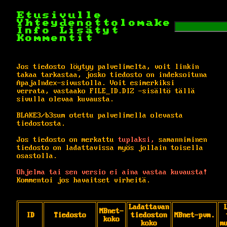
Etusivulle
Yhteydenottolomake
Info
Lisätyt
Kommentit
Jos tiedosto löytyy palvelimelta, voit linkin
takaa tarkastaa, josko tiedosto on indeksoituna
ApajaIndex-sivustolla. Voit esimerkiksi
verrata, vastaako FILE_ID.DIZ -sisältö tällä
sivulla olevaa kuvausta.
BLAKE3/b3sum otettu palvelimella olevasta
tiedostosta.
Jos tiedosto on merkattu
tuplaksi,
samanniminen
tiedosto on ladattavissa myös jollain toisella
osastolla.
Ohjelma tai sen versio ei aina vastaa kuvausta!
Kommentoi jos havaitset virheitä.
Ladattavan
MBnet-
ID
Tiedosto
tiedoston
MBnet-pvm.
koko
koko
m