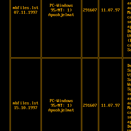
a
PC-Windows
mbfiles.lst
a
95/NT: 1)
291607
11.07.97
07.11.1997
M
Apuohjelmat
c
s
a
D
U
(
c
S
D
S
V
S
W
S
s
a
PC-Windows
mbfiles.lst
a
95/NT: 1)
291607
11.07.97
15.10.1997
M
Apuohjelmat
c
s
a
D