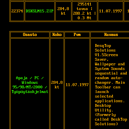
295141
284,8
tavua |
22374
DSKSLN15.ZIP
11.07.1997
kt
288.2 kt |
0.3 Mt
Osasto
Koko
Pvm
Kuvaus
DesqTop 
Solutions 
V1.5Screen 
Saver, 
Wallpaper and  
System Sounds 
sequential and 
Apaja / PC /
random auto-
Windows
284,8
changer. Main 
11.07.1997
95/98/NT/2000 /
kt
Toolbar can 
Työpöytäohjelmat
launch 
selected 
applications. 
Desktop 
Utility. 
(Formerly 
called DeskTop 
Solutions)