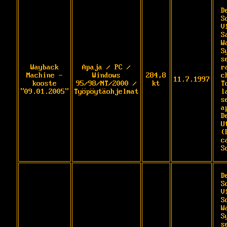
D
S
V
S
W
S
s
Wayback
Apaja / PC /
r
Machine -
Windows
284,8
c
11.7.1997
kooste
95/98/NT/2000 /
kt
T
"09.01.2005"
Työpöytäohjelmat
l
s
a
D
U
(
c
S
D
S
V
S
W
S
s