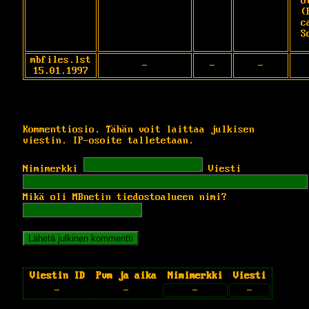
U
(
c
S
mbfiles.lst
-
-
-
15.01.1997
Kommenttiosio. Tähän voit laittaa julkisen
viestin. IP-osoite talletetaan.
Nimimerkki
Viesti
Mikä oli MBnetin tiedostoalueen nimi?
Viestin ID
Pvm ja aika
Nimimerkki
Viesti
-
-
-
-