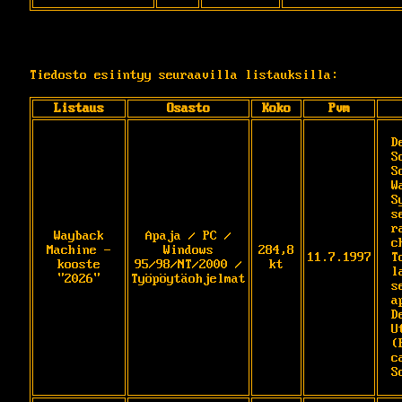
Tiedosto esiintyy seuraavilla listauksilla:
Listaus
Osasto
Koko
Pvm
D
S
S
W
S
s
r
Wayback
Apaja / PC /
c
Machine -
Windows
284,8
11.7.1997
T
kooste
95/98/NT/2000 /
kt
l
"2026"
Työpöytäohjelmat
s
a
D
U
(
c
S