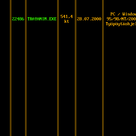
PC / Windo
541,4
22486
TRAYANIM.EXE
28.07.2000
95/98/NT/200
kt
Työpöytäohje