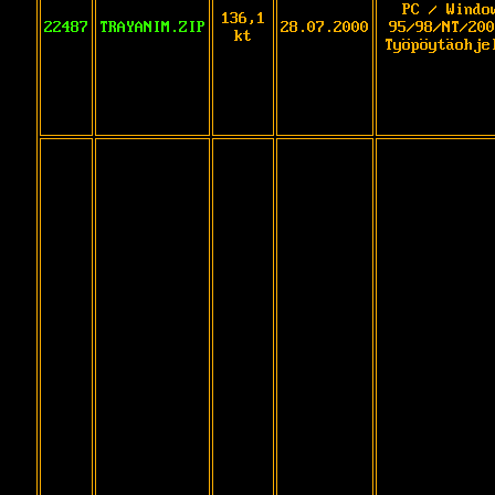
PC / Windo
136,1
22487
TRAYANIM.ZIP
28.07.2000
95/98/NT/200
kt
Työpöytäohje