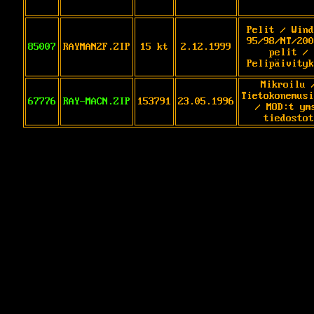
Pelit / Wind
95/98/NT/200
85007
RAYMAN2F.ZIP
15 kt
2.12.1999
pelit /
Pelipäivityk
Mikroilu 
Tietokonemusi
67776
RAY-MACN.ZIP
153791
23.05.1996
/ MOD:t ym
tiedostot