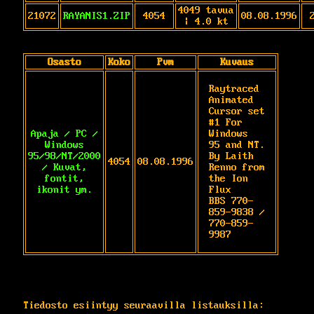
4049 tavua
21072
RAYANIS1.ZIP
4054
08.08.1996
| 4.0 kt
Osasto
Koko
Pvm
Kuvaus
Raytraced 
Animated 
Cursor set 
#1 For 
Apaja / PC /
Windows

Windows
95 and NT. 
95/98/NT/2000
By Laith 
4054
08.08.1996
/ Kuvat,
Renno from 
fontit,
the Ion 
ikonit ym.
Flux

BBS 770-
859-9838 / 
770-859-
9987
Tiedosto esiintyy seuraavilla listauksilla: