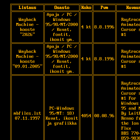
Listaus
Osasto
Koko
Pvm
Kuvau
Apaja / PC /
Wayback
Windows
Raytrace
Machine -
95/98/NT/2000
Animated
4 kt
8.8.1996
kooste
/ Kuvat,
Cursor s
"2026"
fontit,
#1
ikonit ym.
Apaja / PC /
Wayback
Windows
Raytrace
Machine -
95/98/NT/2000
Animated
4 kt
8.8.1996
kooste
/ Kuvat,
Cursor s
"09.01.2005"
fontit,
#1
ikonit ym.
Raytrace
Animated
Cursor s
#1 For 
Windows

PC-Windows
95 and N
mbfiles.lst
95/NT: 18)
By Laith
4054
08.08.96
07.11.1997
Kuvat, ikonit
Renno fr
ja grafiikka
the Ion 
Flux

BBS 770
859-9838