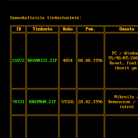
Samankaltaisia tiedostonimiä:
ID
Tiedosto
Koko
Pvm.
Osasto
PC / Windo
95/98/NT/200
21072
RAYANIS1.ZIP
4054
08.08.1996
Kuvat, font
ikonit ym
Mikroilu 
70331
XRAYMAN.ZIP
59326
28.02.1996
Demoscene / 
introt