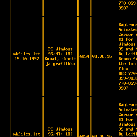
770-859
9987
Raytrace
Animated
Cursor s
#1 For 
Windows

PC-Windows
95 and N
mbfiles.lst
95/NT: 18)
By Laith
4054
08.08.96
15.10.1997
Kuvat, ikonit
Renno fr
ja grafiikka
the Ion 
Flux

BBS 770
859-9838
770-859
9987
Raytrace
Animated
Cursor s
#1 For 
Windows

PC-Windows
95 and N
mbfiles.lst
95/NT: 18)
By Laith
4054
08.08.96