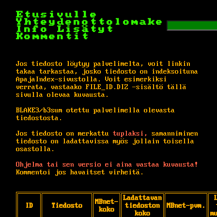
Etusivulle
Yhteydenottolomake
Info
Lisätyt
Kommentit
Jos tiedosto löytyy palvelimelta, voit linkin
takaa tarkastaa, josko tiedosto on indeksoituna
ApajaIndex-sivustolla. Voit esimerkiksi
verrata, vastaako FILE_ID.DIZ -sisältö tällä
sivulla olevaa kuvausta.
BLAKE3/b3sum otettu palvelimella olevasta
tiedostosta.
Jos tiedosto on merkattu
tuplaksi,
samanniminen
tiedosto on ladattavissa myös jollain toisella
osastolla.
Ohjelma tai sen versio ei aina vastaa kuvausta!
Kommentoi jos havaitset virheitä.
Ladattavan
MBnet-
ID
Tiedosto
tiedoston
MBnet-pvm.
koko
koko
m