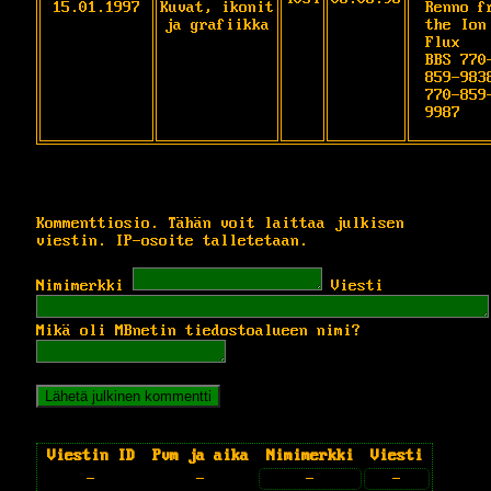
15.01.1997
Kuvat, ikonit
Renno fr
ja grafiikka
the Ion 
Flux

BBS 770
859-9838
770-859
9987
Kommenttiosio. Tähän voit laittaa julkisen
viestin. IP-osoite talletetaan.
Nimimerkki
Viesti
Mikä oli MBnetin tiedostoalueen nimi?
Viestin ID
Pvm ja aika
Nimimerkki
Viesti
-
-
-
-