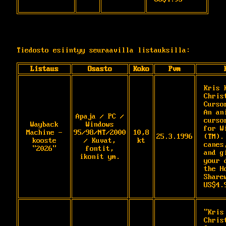
Tiedosto esiintyy seuraavilla listauksilla:
Listaus
Osasto
Koko
Pvm
Kris 
Christ
Cursor
An ani
Apaja / PC /
curso
Wayback
Windows
for W
Machine -
95/98/NT/2000
10,8
25.3.1996
(TM). 
kooste
/ Kuvat,
kt
canes
"2026"
fontit,
and g
ikonit ym.
your 
the H
Sharew
US$4.
"Kris
Christ