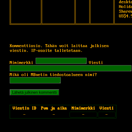
deskt
Holida
Sharew
US$4.
Kommenttiosio. Tähän voit laittaa julkisen
viestin. IP-osoite talletetaan.
Nimimerkki
Viesti
Mikä oli MBnetin tiedostoalueen nimi?
Viestin ID
Pvm ja aika
Nimimerkki
Viesti
-
-
-
-