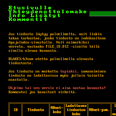
Etusivulle
Yhteydenottolomake
Info
Lisätyt
Kommentit
Jos tiedosto löytyy palvelimelta, voit linkin
takaa tarkastaa, josko tiedosto on indeksoituna
ApajaIndex-sivustolla. Voit esimerkiksi
verrata, vastaako FILE_ID.DIZ -sisältö tällä
sivulla olevaa kuvausta.
BLAKE3/b3sum otettu palvelimella olevasta
tiedostosta.
Jos tiedosto on merkattu
tuplaksi,
samanniminen
tiedosto on ladattavissa myös jollain toisella
osastolla.
Ohjelma tai sen versio ei aina vastaa kuvausta!
Kommentoi jos havaitset virheitä.
Ladattavan
MBnet-
ID
Tiedosto
tiedoston
MBnet-pvm.
koko
koko
m