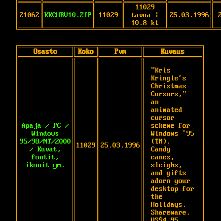
11029
21062
KKCURV10.ZIP
11029
tavua |
25.03.1996
10.8 kt
Osasto
Koko
Pvm
Kuvaus
"Kris 
Kringle's 
Christmas 
Cursors," 
an

animated 
cursor 
Apaja / PC /
scheme for 
Windows
Windows '95 
95/98/NT/2000
(TM).

11029
25.03.1996
/ Kuvat,
Candy 
fontit,
canes, 
ikonit ym.
sleighs, 
and gifts 
adorn your

desktop for 
the 
Holidays. 
Shareware. 
US$4.95