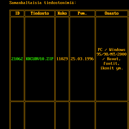
Samankaltaisia tiedostonimiä:
ID
Tiedosto
Koko
Pvm.
Osasto
PC / Windows
95/98/NT/2000
21062
KKCURV10.ZIP
11029
25.03.1996
/ Kuvat,
fontit,
ikonit ym.