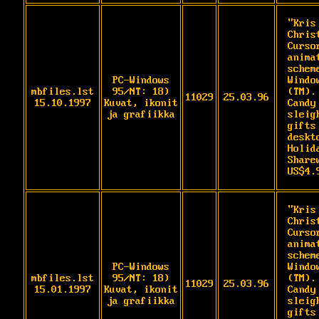
"Kris
Christ
Curso
anima
scheme
PC-Windows
Window
mbfiles.lst
95/NT: 18)
(TM).

11029
25.03.96
15.10.1997
Kuvat, ikonit
Candy
ja grafiikka
sleig
gifts
deskt
Holida
Sharew
US$4.
"Kris
Christ
Curso
anima
scheme
PC-Windows
Window
mbfiles.lst
95/NT: 18)
(TM).

11029
25.03.96
15.01.1997
Kuvat, ikonit
Candy
ja grafiikka
sleig
gifts