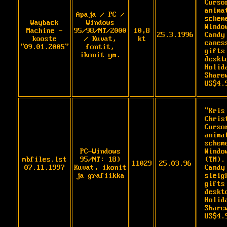
Cursor
anima
Apaja / PC /
scheme
Wayback
Windows
Windo
Machine -
95/98/NT/2000
10,8
25.3.1996
Candy 
kooste
/ Kuvat,
kt
canes
"09.01.2005"
fontit,
gifts
ikonit ym.
deskt
Holida
Sharew
US$4.
"Kris
Christ
Curso
anima
scheme
PC-Windows
Window
mbfiles.lst
95/NT: 18)
(TM).

11029
25.03.96
07.11.1997
Kuvat, ikonit
Candy
ja grafiikka
sleig
gifts
deskt
Holida
Sharew
US$4.