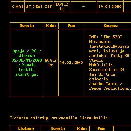
664,2
21061
JT_SEA!.ZIP
-
14.03.2000
kt
Osasto
Koko
Pvm
Kuvaus
BMP: "The SEA" 
Windowsin 
taustakuvaKuvassa 
Apaja / PC /
meri, taivas ja 
Windows
aurinko. Tehty 3D 
95/98/NT/2000
664,2
Studio 

14.03.2000
/ Kuvat,
kt
MAX3.1:llä. 
fontit,
Suositellaan 24 
ikonit ym.
tai 32 true 
color:ia. 

Jaakko Tapio / 
Freon Productions
Tiedosto esiintyy seuraavilla listauksilla:
Listaus
Osasto
Koko
Pvm