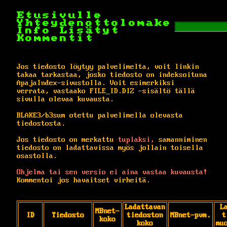
Etusivulle
Yhteydenottolomake
Info
Lisätyt
Kommentit
Jos tiedosto löytyy palvelimelta, voit linkin
takaa tarkastaa, josko tiedosto on indeksoituna
ApajaIndex-sivustolla. Voit esimerkiksi
verrata, vastaako FILE_ID.DIZ -sisältö tällä
sivulla olevaa kuvausta.
BLAKE3/b3sum otettu palvelimella olevasta
tiedostosta.
Jos tiedosto on merkattu
tuplaksi,
samanniminen
tiedosto on ladattavissa myös jollain toisella
osastolla.
Ohjelma tai sen versio ei aina vastaa kuvausta!
Kommentoi jos havaitset virheitä.
Ladattavan
L
MBnet-
ID
Tiedosto
tiedoston
MBnet-pvm.
t
koko
koko
mu