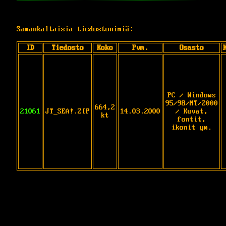
Samankaltaisia tiedostonimiä:
ID
Tiedosto
Koko
Pvm.
Osasto
PC / Windows
95/98/NT/2000
664,2
21061
JT_SEA!.ZIP
14.03.2000
/ Kuvat,
kt
fontit,
ikonit ym.