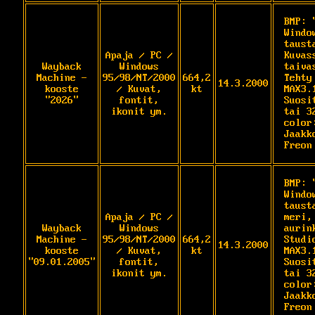
BMP: 
Window
tausta
Apaja / PC /
Kuvas
Wayback
Windows
taiva
Machine -
95/98/NT/2000
664,2
Tehty
14.3.2000
kooste
/ Kuvat,
kt
MAX3.1
"2026"
fontit,
Suosi
ikonit ym.
tai 32
color:
Jaakk
Freon
BMP: 
Window
taust
Apaja / PC /
meri,
Wayback
Windows
aurin
Machine -
95/98/NT/2000
664,2
Studio
14.3.2000
kooste
/ Kuvat,
kt
MAX3.1
"09.01.2005"
fontit,
Suosi
ikonit ym.
tai 32
color:
Jaakk
Freon