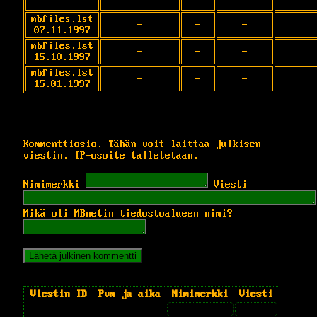
mbfiles.lst
-
-
-
07.11.1997
mbfiles.lst
-
-
-
15.10.1997
mbfiles.lst
-
-
-
15.01.1997
Kommenttiosio. Tähän voit laittaa julkisen
viestin. IP-osoite talletetaan.
Nimimerkki
Viesti
Mikä oli MBnetin tiedostoalueen nimi?
Viestin ID
Pvm ja aika
Nimimerkki
Viesti
-
-
-
-