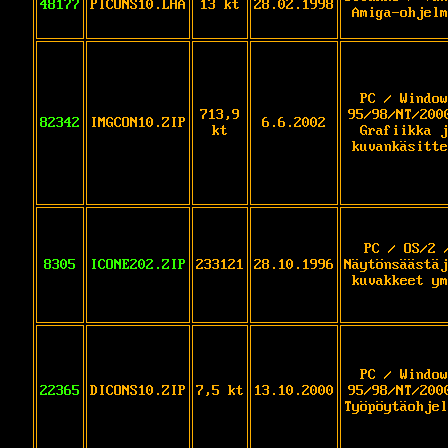
48177
PICONS10.LHA
13 kt
28.02.1998
Amiga-ohjelm
PC / Window
713,9
95/98/NT/200
82342
IMGCON10.ZIP
6.6.2002
kt
Grafiikka j
kuvankäsitte
PC / OS/2 
8305
ICONE202.ZIP
233121
28.10.1996
Näytönsäästäj
kuvakkeet ym
PC / Window
22365
DICONS10.ZIP
7,5 kt
13.10.2000
95/98/NT/200
Työpöytäohjel