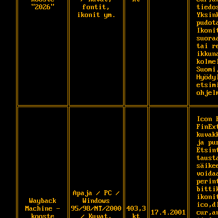
"2026"
fontit,
tiedo
ikonit ym.
Yksin
pudot
Ikoni
suora
tai r
ikkun
kolme
Suomi
Hyödy
etsim
ohjel
Icon 
FinEx
kuvak
ja pu
Etsin
taust
säike
voidaa
perin
bitti
Apaja / PC /
ikonit
Wayback
Windows
ico,d
Machine -
95/98/NT/2000
403,3
17.4.2001
cur,a
kooste
/ Kuvat,
kt