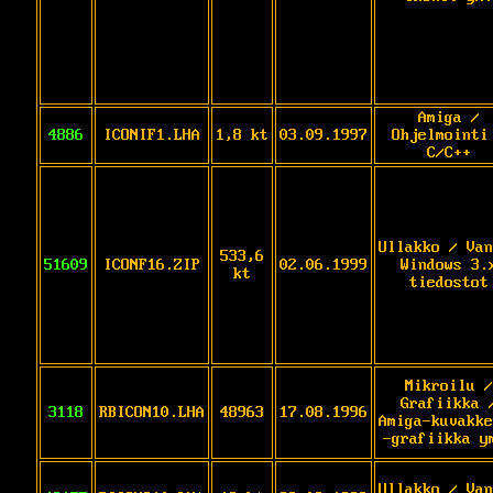
Amiga /
4886
ICONIF1.LHA
1,8 kt
03.09.1997
Ohjelmointi
C/C++
Ullakko / Van
533,6
51609
ICONF16.ZIP
02.06.1999
Windows 3.
kt
tiedostot
Mikroilu /
Grafiikka 
3118
RBICON10.LHA
48963
17.08.1996
Amiga-kuvakke
-grafiikka y
Ullakko / Van