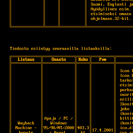
Suomi, Englanti ja
Hyödyllinen esim. 
etsimiseksi omaan 
ohjelmaan.32-bit.
Tiedosto esiintyy seuraavilla listauksilla:
Listaus
Osasto
Koko
Pvm
Icon 
Icon 
tarko
etsim
purka
suori
erill
Ikoni
joko 
ikonin
Apaja / PC /
bitti
Wayback
Windows
ikonit
Machine -
95/98/NT/2000
403,3
ico,d
17.4.2001
kooste
/ Kuvat,
kt
cur,a