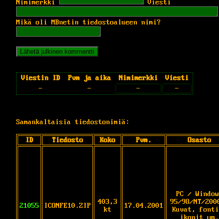
Nimimerkki
Viesti
Mikä oli MBnetin tiedostoalueen nimi?
Viestin ID
Pvm ja aika
Nimimerkki
Viesti
-
-
-
-
Samankaltaisia tiedostonimiä:
ID
Tiedosto
Koko
Pvm.
Osasto
PC / Window
403,3
95/98/NT/200
21055
ICONFE10.ZIP
17.04.2001
kt
Kuvat, fonti
ikonit ym.