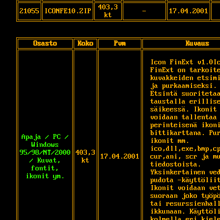
403,3
21055
ICONFE10.ZIP
-
17.04.2001
kt
Osasto
Koko
Pvm
Kuvaus
Icon FinExt v1.0Ic
FinExt on tarkoite
kuvakkeiden etsimi
ja purkaamiseksi. 
Etsintä suoritetaa
taustalla erillise
säikeessä. Ikonit 
voidaan tallentaa j
perinteisenä ikoni
bittikarttana. Pur
Apaja / PC /
ikonit mm. 
Windows
ico,dll,exe,bmp,cp
95/98/NT/2000
403,3
17.04.2001
cur,ani, scr ja mu
/ Kuvat,
kt
tiedostoista. 
fontit,
Yksinkertainen ved
ikonit ym.
pudota -käyttöliit
Ikonit voidaan vet
suoraan joko työpö
tai resurssienhall
ikkunaan. Käyttöli
kolmella eri kiele