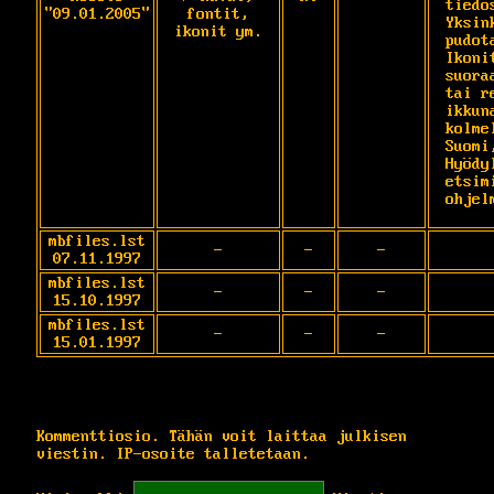
tiedo
"09.01.2005"
fontit,
Yksin
ikonit ym.
pudot
Ikoni
suora
tai r
ikkun
kolme
Suomi
Hyödy
etsim
ohjel
mbfiles.lst
-
-
-
07.11.1997
mbfiles.lst
-
-
-
15.10.1997
mbfiles.lst
-
-
-
15.01.1997
Kommenttiosio. Tähän voit laittaa julkisen
viestin. IP-osoite talletetaan.