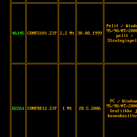
Pelit / Wind
95/98/NT/200
46145
CONFS101.ZIP
2,2 Mt
30.08.1999
pelit /
Strategiapel
PC / Window
95/98/NT/200
82261
CONFRE12.ZIP
1 Mt
28.5.2006
Grafiikka j
kuvankäsitte