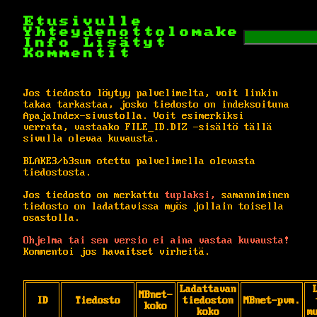
Etusivulle
Yhteydenottolomake
Info
Lisätyt
Kommentit
Jos tiedosto löytyy palvelimelta, voit linkin
takaa tarkastaa, josko tiedosto on indeksoituna
ApajaIndex-sivustolla. Voit esimerkiksi
verrata, vastaako FILE_ID.DIZ -sisältö tällä
sivulla olevaa kuvausta.
BLAKE3/b3sum otettu palvelimella olevasta
tiedostosta.
Jos tiedosto on merkattu
tuplaksi,
samanniminen
tiedosto on ladattavissa myös jollain toisella
osastolla.
Ohjelma tai sen versio ei aina vastaa kuvausta!
Kommentoi jos havaitset virheitä.
Ladattavan
MBnet-
ID
Tiedosto
tiedoston
MBnet-pvm.
koko
koko
m