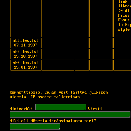
link 
librar
(*.dll
files.
Shows 
in Exp
style
mbfiles.lst
-
-
-
07.11.1997
mbfiles.lst
-
-
-
15.10.1997
mbfiles.lst
-
-
-
15.01.1997
Kommenttiosio. Tähän voit laittaa julkisen
viestin. IP-osoite talletetaan.
Nimimerkki
Viesti
Mikä oli MBnetin tiedostoalueen nimi?