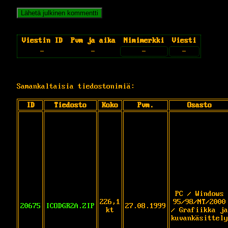
Viestin ID
Pvm ja aika
Nimimerkki
Viesti
-
-
-
-
Samankaltaisia tiedostonimiä:
ID
Tiedosto
Koko
Pvm.
Osasto
PC / Windows
226,1
95/98/NT/2000
20675
ICODGR2A.ZIP
27.08.1999
kt
/ Grafiikka ja
kuvankäsittely