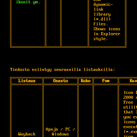
ikonit ym.
dynamic-
link 
library 
(*.dll) 
files. 
Shows icons 
in Explorer 
style.
Tiedosto esiintyy seuraavilla listauksilla:
Listaus
Osasto
Koko
Pvm
Kuv
Icon D
2000 v
Free 
utilit
that l
you ex
icons 
execut
Apaja / PC /
(*.exe
Wayback
Windows
icon 