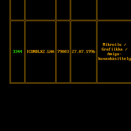
Mikroilu /
Grafiikka /
3344
ICONDLX2.LHA
79003
27.07.1996
Amiga-
kuvankäsittely