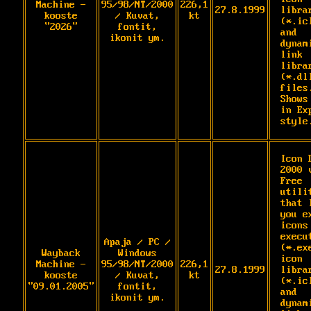
Machine -
95/98/NT/2000
226,1
27.8.1999
librar
kooste
/ Kuvat,
kt
(*.icl
"2026"
fontit,
and 
ikonit ym.
dynam
link 
librar
(*.dll
files.
Shows 
in Exp
style
Icon D
2000 v
Free 
utilit
that l
you ex
icons 
execut
Apaja / PC /
(*.exe
Wayback
Windows
icon 
Machine -
95/98/NT/2000
226,1
27.8.1999
librar
kooste
/ Kuvat,
kt
(*.icl
"09.01.2005"
fontit,
and 
ikonit ym.
dynam