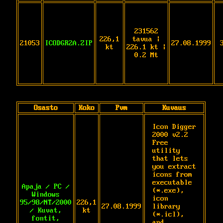
231562
226,1
tavua |
21053
ICODGR2A.ZIP
27.08.1999
kt
226.1 kt |
0.2 Mt
Osasto
Koko
Pvm
Kuvaus
Icon Digger 
2000 v2.2 
Free 
utility 
that lets 
you extract 
icons from 
executable 
Apaja / PC /
(*.exe), 
Windows
icon 
95/98/NT/2000
226,1
27.08.1999
library 
/ Kuvat,
kt
(*.icl), 
fontit,
and 