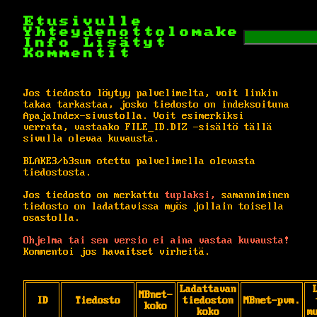
Etusivulle
Yhteydenottolomake
Info
Lisätyt
Kommentit
Jos tiedosto löytyy palvelimelta, voit linkin
takaa tarkastaa, josko tiedosto on indeksoituna
ApajaIndex-sivustolla. Voit esimerkiksi
verrata, vastaako FILE_ID.DIZ -sisältö tällä
sivulla olevaa kuvausta.
BLAKE3/b3sum otettu palvelimella olevasta
tiedostosta.
Jos tiedosto on merkattu
tuplaksi,
samanniminen
tiedosto on ladattavissa myös jollain toisella
osastolla.
Ohjelma tai sen versio ei aina vastaa kuvausta!
Kommentoi jos havaitset virheitä.
Ladattavan
MBnet-
ID
Tiedosto
tiedoston
MBnet-pvm.
koko
koko
m