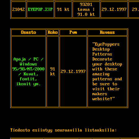
93201
21042
EYEPOP.ZIP
91 kt
tavua |
29.12.1997
29
91.0 kt
Osasto
Koko
Pvm
Kuvaus
"EyePoppers 
Desktop 
Patterns 
Apaja / PC /
Decorate 
Windows
your desktop 
95/98/NT/2000
91
with these 
29.12.1997
/ Kuvat,
kt
amazing 
fontit,
patterns and 
ikonit ym.
be sure to 
visit their 
makers 
website!"
Tiedosto esiintyy seuraavilla listauksilla: