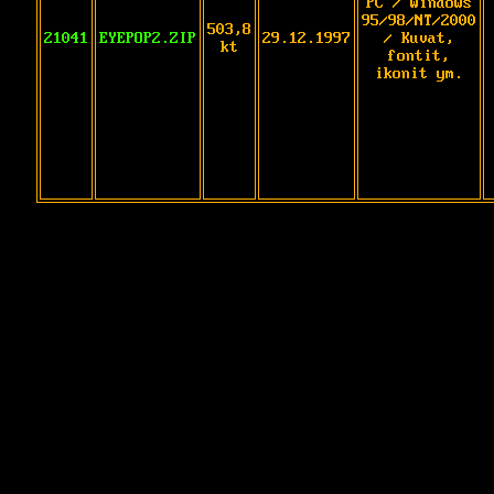
PC / Windows
95/98/NT/2000
503,8
21041
EYEPOP2.ZIP
29.12.1997
/ Kuvat,
kt
fontit,
ikonit ym.