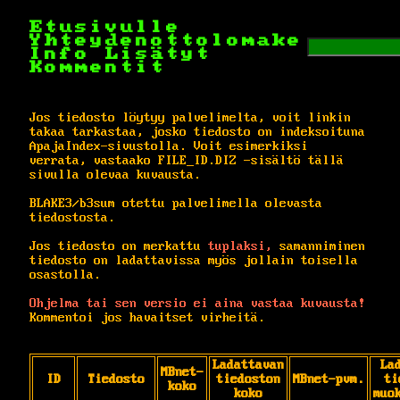
Etusivulle
Yhteydenottolomake
Info
Lisätyt
Kommentit
Jos tiedosto löytyy palvelimelta, voit linkin
takaa tarkastaa, josko tiedosto on indeksoituna
ApajaIndex-sivustolla. Voit esimerkiksi
verrata, vastaako FILE_ID.DIZ -sisältö tällä
sivulla olevaa kuvausta.
BLAKE3/b3sum otettu palvelimella olevasta
tiedostosta.
Jos tiedosto on merkattu
tuplaksi,
samanniminen
tiedosto on ladattavissa myös jollain toisella
osastolla.
Ohjelma tai sen versio ei aina vastaa kuvausta!
Kommentoi jos havaitset virheitä.
Ladattavan
La
MBnet-
ID
Tiedosto
tiedoston
MBnet-pvm.
ti
koko
koko
muo