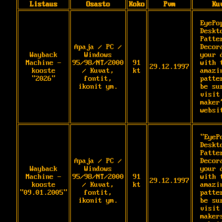
Listaus
Osasto
Koko
Pvm
Ku
EyePop
Deskto
Patter
Apaja / PC /
Decora
Wayback
Windows
your 
Machine -
95/98/NT/2000
91
with t
29.12.1997
kooste
/ Kuvat,
kt
amazin
"2026"
fontit,
patte
ikonit ym.
be sur
visit 
maker'
websi
"EyePo
Deskto
Patter
Apaja / PC /
Decora
Wayback
Windows
your 
Machine -
95/98/NT/2000
91
with t
29.12.1997
kooste
/ Kuvat,
kt
amazin
"09.01.2005"
fontit,
patte
ikonit ym.
be sur
visit 
makers