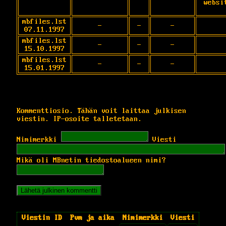
websi
mbfiles.lst
-
-
-
07.11.1997
mbfiles.lst
-
-
-
15.10.1997
mbfiles.lst
-
-
-
15.01.1997
Kommenttiosio. Tähän voit laittaa julkisen
viestin. IP-osoite talletetaan.
Nimimerkki
Viesti
Mikä oli MBnetin tiedostoalueen nimi?
Viestin ID
Pvm ja aika
Nimimerkki
Viesti