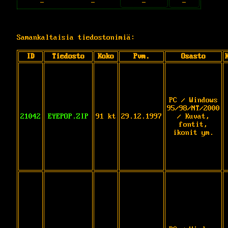
-
-
-
-
Samankaltaisia tiedostonimiä:
ID
Tiedosto
Koko
Pvm.
Osasto
PC / Windows
95/98/NT/2000
21042
EYEPOP.ZIP
91 kt
29.12.1997
/ Kuvat,
fontit,
ikonit ym.