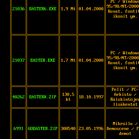
PC / Window
95/98/NT/2000
21036
EASTER6.EXE
1,9 Mt
01.04.2000
Kuvat, fonti
ikonit ym.
PC / Window
95/98/NT/2000
21037
EASTER.EXE
1,7 Mt
01.04.2000
Kuvat, fonti
ikonit ym.
Pelit / PC-
130,5
Arkisto /
40262
EASTERX.ZIP
18.10.1997
kt
Räiskintöje
lisäkentät
Mikroilu /
6991
GOEASTER.ZIP
308540
23.05.1996
Demoscene / P
demot