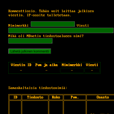
Kommenttiosio. Tähän voit laittaa julkisen
viestin. IP-osoite talletetaan.
Nimimerkki
Viesti
Mikä oli MBnetin tiedostoalueen nimi?
Viestin ID
Pvm ja aika
Nimimerkki
Viesti
-
-
-
-
Samankaltaisia tiedostonimiä:
ID
Tiedosto
Koko
Pvm.
Osasto