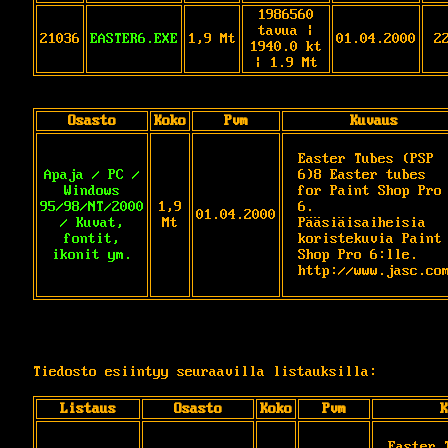
1986560
tavua |
21036
EASTER6.EXE
1,9 Mt
01.04.2000
2
1940.0 kt
| 1.9 Mt
Osasto
Koko
Pvm
Kuvaus
Easter Tubes (PSP 
Apaja / PC /
6)8 Easter tubes 
Windows
for Paint Shop Pro 
95/98/NT/2000
1,9
6.

01.04.2000
/ Kuvat,
Mt
Pääsiäisaiheisia 
fontit,
koristekuvia Paint 
ikonit ym.
Shop Pro 6:lle.

Tiedosto esiintyy seuraavilla listauksilla:
Listaus
Osasto
Koko
Pvm
K
Easter 