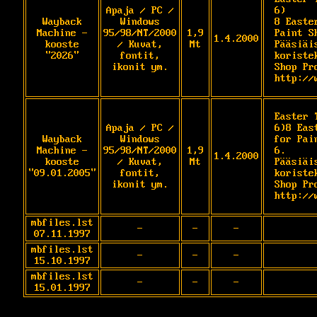
Apaja / PC /
6)

Wayback
Windows
8 Easte
Machine -
95/98/NT/2000
1,9
Paint S
1.4.2000
kooste
/ Kuvat,
Mt
Pääsiäi
"2026"
fontit,
koriste
ikonit ym.
Shop Pro
http://
Easter 
Apaja / PC /
6)8 Eas
Wayback
Windows
for Pai
Machine -
95/98/NT/2000
1,9
6.

1.4.2000
kooste
/ Kuvat,
Mt
Pääsiäi
"09.01.2005"
fontit,
koriste
ikonit ym.
Shop Pro
mbfiles.lst
-
-
-
07.11.1997
mbfiles.lst
-
-
-
15.10.1997
mbfiles.lst
-
-
-
15.01.1997