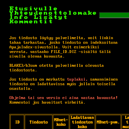
Etusivulle
Yhteydenottolomake
Info
Lisätyt
Kommentit
Jos tiedosto löytyy palvelimelta, voit linkin
takaa tarkastaa, josko tiedosto on indeksoituna
ApajaIndex-sivustolla. Voit esimerkiksi
verrata, vastaako FILE_ID.DIZ -sisältö tällä
sivulla olevaa kuvausta.
BLAKE3/b3sum otettu palvelimella olevasta
tiedostosta.
Jos tiedosto on merkattu
tuplaksi,
samanniminen
tiedosto on ladattavissa myös jollain toisella
osastolla.
Ohjelma tai sen versio ei aina vastaa kuvausta!
Kommentoi jos havaitset virheitä.
Ladattavan
L
MBnet-
ID
Tiedosto
tiedoston
MBnet-pvm.
t
koko
koko
mu