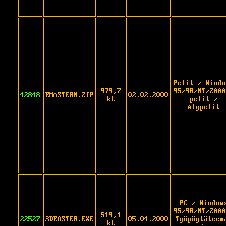
Pelit / Windo
979,7
95/98/NT/2000
42848
EMASTERM.ZIP
02.02.2000
kt
pelit /
Älypelit
PC / Window
95/98/NT/2000
519,1
22527
3DEASTER.EXE
05.04.2000
Työpöytäteem
kt