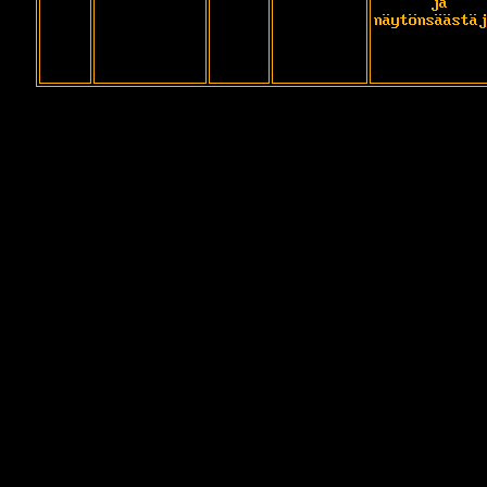
ja
näytönsäästäj