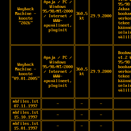
Apaja / PC /
95/98:
Windows
Wayback
Jakaa 
95/98/NT/2000
Machine -
360,5
bookam
/ Internet /
29.9.2000
kooste
kt
verkos
WWW-
"2026"
tekee 
apuvälineet,
käänn
pluginit
selain
välil
Bookm
Apaja / PC /
v1.2 
Windows
95/98
Wayback
95/98/NT/2000
bookam
Machine -
360,5
/ Internet /
29.9.2000
verkos
kooste
kt
WWW-
tekee 
"09.01.2005"
apuvälineet,
käänn
pluginit
selain
välil
mbfiles.lst
-
-
-
07.11.1997
mbfiles.lst
-
-
-
15.10.1997
mbfiles.lst
-
-
-
15.01.1997