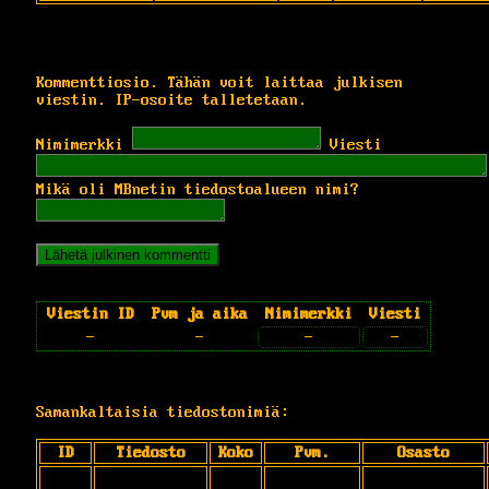
Kommenttiosio. Tähän voit laittaa julkisen
viestin. IP-osoite talletetaan.
Nimimerkki
Viesti
Mikä oli MBnetin tiedostoalueen nimi?
Viestin ID
Pvm ja aika
Nimimerkki
Viesti
-
-
-
-
Samankaltaisia tiedostonimiä:
ID
Tiedosto
Koko
Pvm.
Osasto