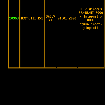
PC / Windows
95/98/NT/2000
345,7
/ Internet /
20903
BSYNC111.EXE
24.01.2000
kt
WWW-
apuvälineet,
pluginit