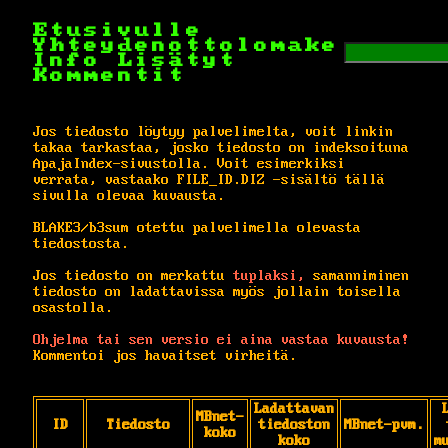
Etusivulle
Yhteydenottolomake
Info
Lisätyt
Kommentit
Jos tiedosto löytyy palvelimelta, voit linkin
takaa tarkastaa, josko tiedosto on indeksoituna
ApajaIndex-sivustolla. Voit esimerkiksi
verrata, vastaako FILE_ID.DIZ -sisältö tällä
sivulla olevaa kuvausta.
BLAKE3/b3sum otettu palvelimella olevasta
tiedostosta.
Jos tiedosto on merkattu
tuplaksi,
samanniminen
tiedosto on ladattavissa myös jollain toisella
osastolla.
Ohjelma tai sen versio ei aina vastaa kuvausta!
Kommentoi jos havaitset virheitä.
Ladattavan
MBnet-
ID
Tiedosto
tiedoston
MBnet-pvm.
koko
koko
m