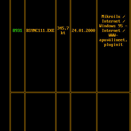
Mikroilu /
Internet /
Windows 95 -
345,7
8931
BSYNC111.EXE
24.01.2000
Internet /
kt
WWW-
apuvälineet,
pluginit