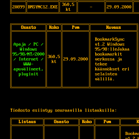
360,5
20899
BMSYNC12.EXE
-
29.09.2000
kt
Osasto
Koko
Pvm
Kuvaus
BookmarkSync 
Apaja / PC /
v1.2 Windows 
Windows
95/98:lleJakaa 
95/98/NT/2000
bookamarkit 
360,5
/ Internet /
29.09.2000
verkossa ja 
kt
WWW-
tekee 
apuvälineet,
käännökset eri 
pluginit
selainten 
välillä.
Tiedosto esiintyy seuraavilla listauksilla:
Listaus
Osasto
Koko
Pvm
K
Bookm
v1.2 