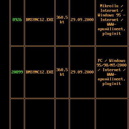
Mikroilu /
Internet /
Windows 95 -
360,5
8926
BMSYNC12.EXE
29.09.2000
Internet /
kt
WWW-
apuvälineet,
pluginit
PC / Windows
95/98/NT/2000
360,5
/ Internet /
20899
BMSYNC12.EXE
29.09.2000
kt
WWW-
apuvälineet,
pluginit