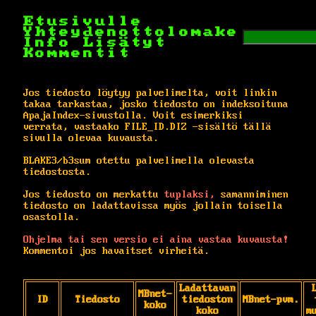
Etusivulle
Yhteydenottolomake
Info
Lisätyt
Kommentit
Jos tiedosto löytyy palvelimelta, voit linkin
takaa tarkastaa, josko tiedosto on indeksoituna
ApajaIndex-sivustolla. Voit esimerkiksi
verrata, vastaako FILE_ID.DIZ -sisältö tällä
sivulla olevaa kuvausta.
BLAKE3/b3sum otettu palvelimella olevasta
tiedostosta.
Jos tiedosto on merkattu
tuplaksi,
samanniminen
tiedosto on ladattavissa myös jollain toisella
osastolla.
Ohjelma tai sen versio ei aina vastaa kuvausta!
Kommentoi jos havaitset virheitä.
Ladattavan
MBnet-
ID
Tiedosto
tiedoston
MBnet-pvm.
koko
koko
m