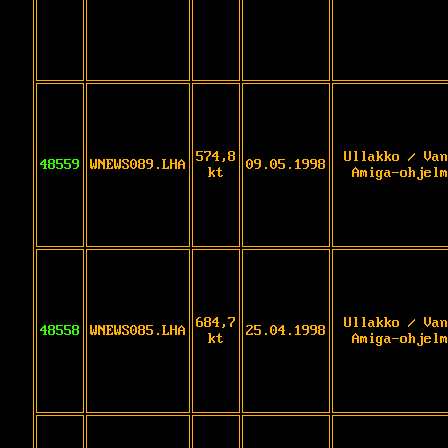
574,8
Ullakko / Van
48559
WNEWS089.LHA
09.05.1998
kt
Amiga-ohjelm
684,7
Ullakko / Van
48558
WNEWS085.LHA
25.04.1998
kt
Amiga-ohjelm