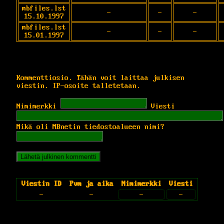
mbfiles.lst
-
-
-
15.10.1997
mbfiles.lst
-
-
-
15.01.1997
Kommenttiosio. Tähän voit laittaa julkisen
viestin. IP-osoite talletetaan.
Nimimerkki
Viesti
Mikä oli MBnetin tiedostoalueen nimi?
Viestin ID
Pvm ja aika
Nimimerkki
Viesti
-
-
-
-