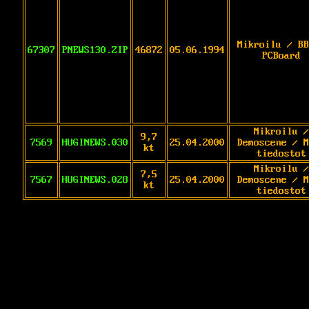
Mikroilu / BB
67307
PNEWS130.ZIP
46872
05.06.1994
PCBoard
Mikroilu /
9,7
7569
HUGINEWS.030
25.04.2000
Demoscene / M
kt
tiedostot
Mikroilu /
7,5
7567
HUGINEWS.028
25.04.2000
Demoscene / M
kt
tiedostot