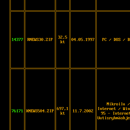
32,5
14377
RNEWS30.ZIP
04.05.1997
PC / DOS / B
kt
Mikroilu /
697,1
Internet / Win
76171
XNEWS504.ZIP
11.7.2002
kt
95 - Interne
Uutisryhmäohje