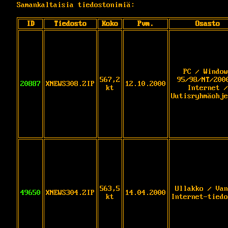
Samankaltaisia tiedostonimiä:
ID
Tiedosto
Koko
Pvm.
Osasto
PC / Window
567,2
95/98/NT/200
20887
XNEWS308.ZIP
12.10.2000
kt
Internet /
Uutisryhmäohje
563,5
Ullakko / Van
49650
XNEWS304.ZIP
14.04.2000
kt
Internet-tiedo