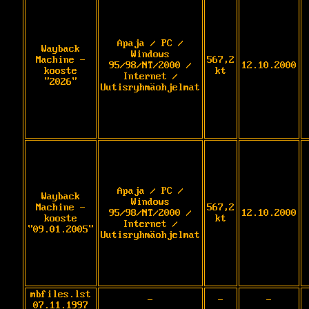
Apaja / PC /
Wayback
Windows
Machine -
567,2
95/98/NT/2000 /
12.10.2000
kooste
kt
Internet /
"2026"
Uutisryhmäohjelmat
Apaja / PC /
Wayback
Windows
Machine -
567,2
95/98/NT/2000 /
12.10.2000
kooste
kt
Internet /
"09.01.2005"
Uutisryhmäohjelmat
mbfiles.lst
-
-
-
07.11.1997