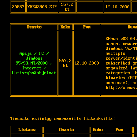
567,2
20887
XNEWS308.ZIP
-
12.10.2000
kt
Osasto
Koko
Pvm
Kuv
XNews v03.08.
usenet newsre
Windows 9x/NT
Apaja / PC /
multiple 
Windows
server/identi
567,2
95/98/NT/2000 /
12.10.2000
subscribed gr
kt
Internet /
organized int
Uutisryhmäohjelmat
categories. H
binaries (MIM
uuencode), an
http://xnews
Tiedosto esiintyy seuraavilla listauksilla:
Listaus
Osasto
Koko
Pvm