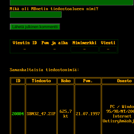
Mikä oli MBnetin tiedostoalueen nimi?
Viestin ID
Pvm ja aika
Nimimerkki
Viesti
-
-
-
-
Samankaltaisia tiedostonimiä:
ID
Tiedosto
Koko
Pvm.
Osasto
PC / Windo
625,7
95/98/NT/20
20884
SBN32_47.ZIP
21.07.1997
kt
Internet 
Uutisryhmäohj