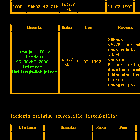
625,7
20884
SBN32_47.ZIP
-
21.07.1997
kt
Osasto
Koko
Pvm
Kuvaus
SBNews 
v4.7Automated
news robot. 
Apaja / PC /
(32-bit 
Windows
625,7
version) 
95/98/NT/2000 /
21.07.1997
kt
Automatically
Internet /
downloads and
Uutisryhmäohjelmat
UUdecodes fro
binary 
newsgroups.
Tiedosto esiintyy seuraavilla listauksilla:
Listaus
Osasto
Koko
Pvm