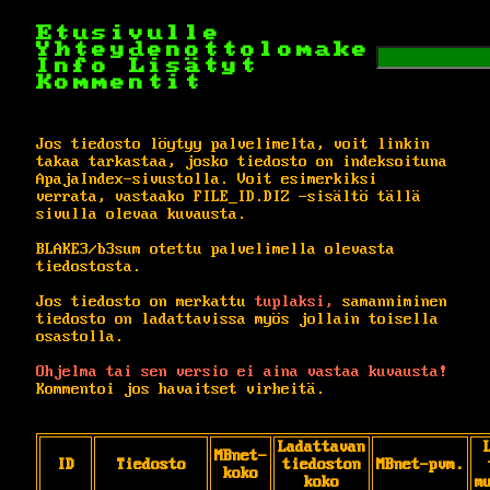
Etusivulle
Yhteydenottolomake
Info
Lisätyt
Kommentit
Jos tiedosto löytyy palvelimelta, voit linkin
takaa tarkastaa, josko tiedosto on indeksoituna
ApajaIndex-sivustolla. Voit esimerkiksi
verrata, vastaako FILE_ID.DIZ -sisältö tällä
sivulla olevaa kuvausta.
BLAKE3/b3sum otettu palvelimella olevasta
tiedostosta.
Jos tiedosto on merkattu
tuplaksi,
samanniminen
tiedosto on ladattavissa myös jollain toisella
osastolla.
Ohjelma tai sen versio ei aina vastaa kuvausta!
Kommentoi jos havaitset virheitä.
Ladattavan
MBnet-
ID
Tiedosto
tiedoston
MBnet-pvm.
koko
koko
m