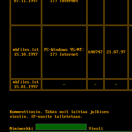
07.11.1997
17) Internet
mbfiles.lst
PC-Windows 95/NT:
640747
21.07.97
15.10.1997
17) Internet
mbfiles.lst
-
-
-
15.01.1997
Kommenttiosio. Tähän voit laittaa julkisen
viestin. IP-osoite talletetaan.
Nimimerkki
Viesti