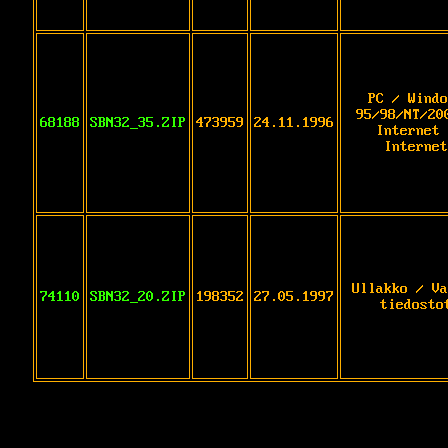
PC / Windo
95/98/NT/20
68188
SBN32_35.ZIP
473959
24.11.1996
Internet 
Internet
Ullakko / Va
74110
SBN32_20.ZIP
198352
27.05.1997
tiedosto