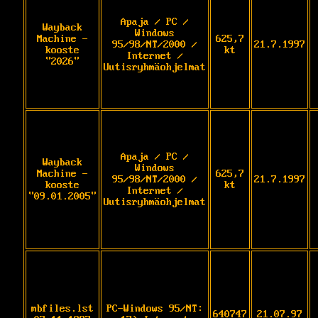
Apaja / PC /
Wayback
Windows
Machine -
625,7
95/98/NT/2000 /
21.7.1997
kooste
kt
Internet /
"2026"
Uutisryhmäohjelmat
Apaja / PC /
Wayback
Windows
Machine -
625,7
95/98/NT/2000 /
21.7.1997
kooste
kt
Internet /
"09.01.2005"
Uutisryhmäohjelmat
mbfiles.lst
PC-Windows 95/NT:
640747
21.07.97