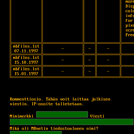
more
Dis
colo
inf
for 
pix
scre
mbfiles.lst
-
-
-
07.11.1997
mbfiles.lst
-
-
-
15.10.1997
mbfiles.lst
-
-
-
15.01.1997
Kommenttiosio. Tähän voit laittaa julkisen
viestin. IP-osoite talletetaan.
Nimimerkki
Viesti
Mikä oli MBnetin tiedostoalueen nimi?