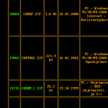
PC / Windows
95/98/NT/2000
20804
CDROP.ZIP
1,8 Mt
20.01.2000
Internet /
Kotisivutyökal
PC / Windows
221,9
19803
CDRTOOL.ZIP
16.02.2001
95/98/NT/2000
kt
Apuohjelmat
PC / Ohjelmoin
26,1
/ DOS-
15715
CDROM_C.ZIP
19.10.1999
kt
ohjelmointi, 
ja C++