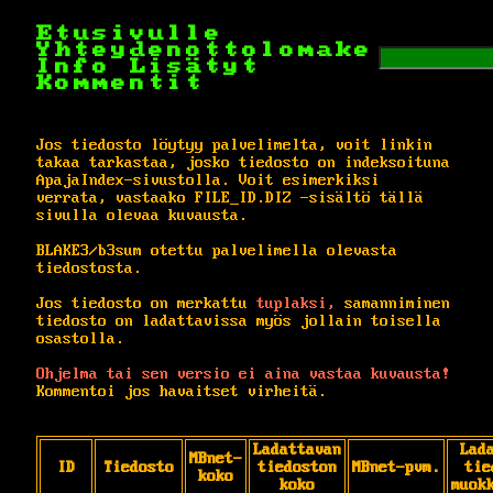
Etusivulle
Yhteydenottolomake
Info
Lisätyt
Kommentit
Jos tiedosto löytyy palvelimelta, voit linkin
takaa tarkastaa, josko tiedosto on indeksoituna
ApajaIndex-sivustolla. Voit esimerkiksi
verrata, vastaako FILE_ID.DIZ -sisältö tällä
sivulla olevaa kuvausta.
BLAKE3/b3sum otettu palvelimella olevasta
tiedostosta.
Jos tiedosto on merkattu
tuplaksi,
samanniminen
tiedosto on ladattavissa myös jollain toisella
osastolla.
Ohjelma tai sen versio ei aina vastaa kuvausta!
Kommentoi jos havaitset virheitä.
Ladattavan
Lad
MBnet-
ID
Tiedosto
tiedoston
MBnet-pvm.
tie
koko
koko
muok