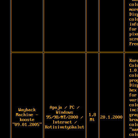
col
more
Dis
colo
inf
for 
pix
scre
Fre
Kora
Col
1.0
col
pro
Dis
hex
for 
var
col
Apaja / PC /
Wayback
inc
Windows
Machine -
1,8
gra
95/98/NT/2000 /
20.1.2000
kooste
Mt
bro
Internet /
"09.01.2005"
col
Kotisivutyökalut
"nam
col