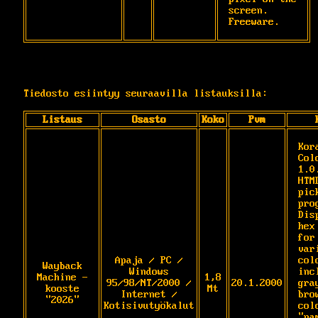
screen. 
Tiedosto esiintyy seuraavilla listauksilla:
Listaus
Osasto
Koko
Pvm
Kora
Col
1.0.
HTM
pick
pro
Dis
hex
for 
var
Apaja / PC /
col
Wayback
Windows
inc
Machine -
1,8
95/98/NT/2000 /
20.1.2000
gra
kooste
Mt
Internet /
bro
"2026"
Kotisivutyökalut
col
"nam