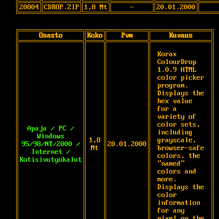
20804
CDROP.ZIP
1,8 Mt
-
20.01.2000
Osasto
Koko
Pvm
Kuvaus
Korax 
ColourDrop 
1.0.9 HTML 
color picker 
program. 
Displays the 
hex value 
for a 
variety of 
color sets, 
Apaja / PC /
including 
Windows
1,8
grayscale, 
95/98/NT/2000 /
20.01.2000
Mt
browser-safe 
Internet /
colors, the 
Kotisivutyökalut
"named" 
colors and 
more. 
Displays the 
color 
information 
for any 
pixel on the 