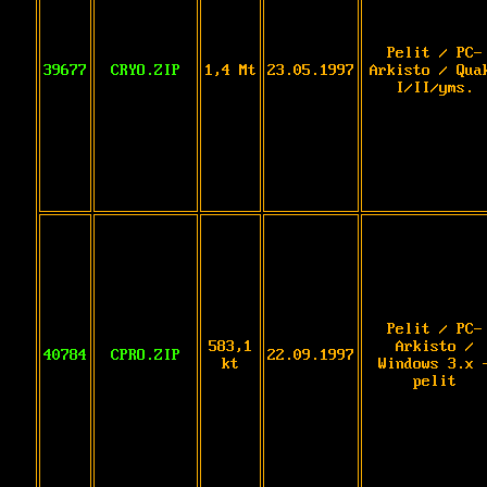
Pelit / PC-
39677
CRYO.ZIP
1,4 Mt
23.05.1997
Arkisto / Qua
I/II/yms.
Pelit / PC-
583,1
Arkisto /
40784
CPRO.ZIP
22.09.1997
kt
Windows 3.x 
pelit