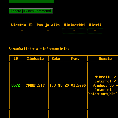
Viestin ID
Pvm ja aika
Nimimerkki
Viesti
-
-
-
-
Samankaltaisia tiedostonimiä:
ID
Tiedosto
Koko
Pvm.
Osasto
Mikroilu /
Internet /
8572
CDROP.ZIP
1,8 Mt
20.01.2000
Windows 95 -
Internet /
Kotisivutyökal