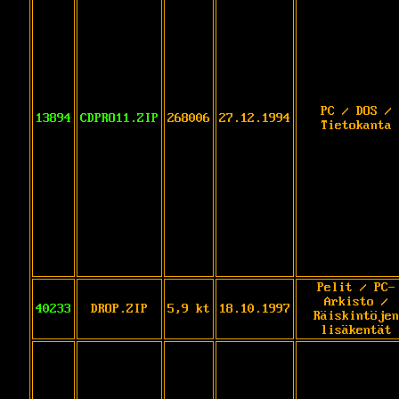
PC / DOS /
13894
CDPRO11.ZIP
268006
27.12.1994
Tietokanta
Pelit / PC-
Arkisto /
40233
DROP.ZIP
5,9 kt
18.10.1997
Räiskintöjen
lisäkentät