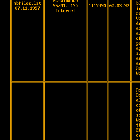
PC-Windows
mbfiles.lst
b
95/NT: 17)
1117490
02.03.97
07.11.1997
i
Internet
r
V
d
a
a
c
p
a
s
a
a
R
W
R
B
a
e
o
s
W
t
E
c