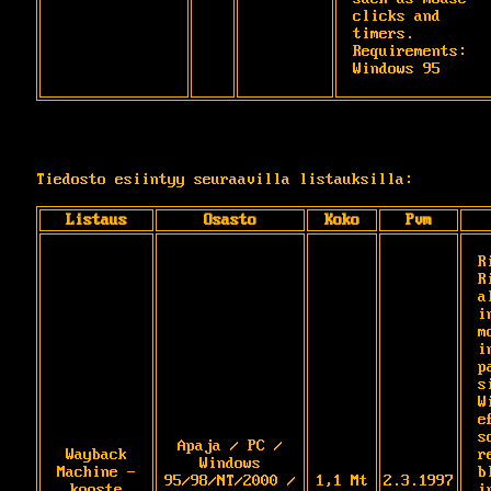
clicks and 
timers. 
Requirements: 
Windows 95
Tiedosto esiintyy seuraavilla listauksilla:
Listaus
Osasto
Koko
Pvm
R
R
a
i
m
i
p
s
W
e
s
Apaja / PC /
Wayback
r
Windows
Machine -
b
95/98/NT/2000 /
1,1 Mt
2.3.1997
kooste
i