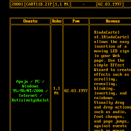
20801
CART11B.ZIP
1,1 Mt
-
02.03.1997
Osasto
Koko
Pvm
Kuvaus
RiadaCartel 
v1.1RiadaCartel 
allows the easy 
insertion of a 
moving LED sign 
in your Web 
page. Use the 
simple Effect 
Wizard to create
effects such as 
scrolling, 
Apaja / PC /
revealing, 
Windows
1,1
blinking, 
95/98/NT/2000 /
02.03.1997
Mt
inverting, and 
Internet /
rainbows. 
Kotisivutyökalut
Visually drag 
and drop actions
such as audio, 
font changes, 
and page jumps, 
against events 
such as mouse 