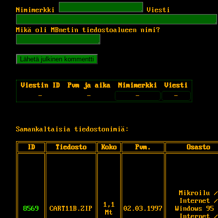
Nimimerkki
Viesti
Mikä oli MBnetin tiedostoalueen nimi?
Viestin ID
Pvm ja aika
Nimimerkki
Viesti
-
-
-
-
Samankaltaisia tiedostonimiä:
ID
Tiedosto
Koko
Pvm.
Osasto
Mikroilu /
Internet /
1,1
8569
CART11B.ZIP
02.03.1997
Windows 95 
Mt
Internet /