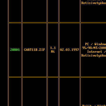
Kotisivutyöka
PC / Window
1,1
95/98/NT/200
20801
CART11B.ZIP
02.03.1997
Mt
Internet /
Kotisivutyöka