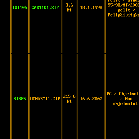
Pelit / Wind
3,6
95/98/NT/200
101106
CART101.ZIP
18.1.1998
Mt
pelit /
Pelipäivityk
PC / Ohjelmoi
215,6
81885
UCHART11.ZIP
16.6.2002
/ Muu
kt
ohjelmoint