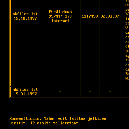
s
s
r
PC-Windows
mbfiles.lst
b
95/NT: 17)
1117490
02.03.97
15.10.1997
i
Internet
r
V
d
a
a
c
p
a
s
a
a
R
W
mbfiles.lst
-
-
-
15.01.1997
Kommenttiosio. Tähän voit laittaa julkisen
viestin. IP-osoite talletetaan.