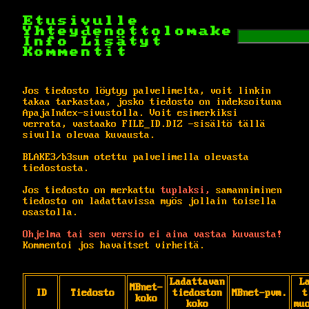
Etusivulle
Yhteydenottolomake
Info
Lisätyt
Kommentit
Jos tiedosto löytyy palvelimelta, voit linkin
takaa tarkastaa, josko tiedosto on indeksoituna
ApajaIndex-sivustolla. Voit esimerkiksi
verrata, vastaako FILE_ID.DIZ -sisältö tällä
sivulla olevaa kuvausta.
BLAKE3/b3sum otettu palvelimella olevasta
tiedostosta.
Jos tiedosto on merkattu
tuplaksi,
samanniminen
tiedosto on ladattavissa myös jollain toisella
osastolla.
Ohjelma tai sen versio ei aina vastaa kuvausta!
Kommentoi jos havaitset virheitä.
Ladattavan
L
MBnet-
ID
Tiedosto
tiedoston
MBnet-pvm.
t
koko
koko
mu