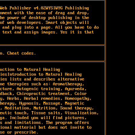
Web Puhlisher v4.02WYSIWYG Puhlishing 
nment with the ease of drag and drop, 
he power of desktop publishing in the 
of web developers. Smart objects will 
 and plug into a page. All you have to do 
 text and assign images. Yes it is that 
n. Cheat codes.
uction to Natural Healing 
iesIntroduction to Natural Healing 
ies lists and describes alternative 
ne therapies such as: Aromatherapy, 
cture, Autogenic training, Ayurveda, 
dback, Chiropractic treatment, Color 
y, Herbs, Herbal remedies, Homeopathy, 
herapy, Hypnosis, Massage, Magnetic 
, Meditation, Nutrition, Sound therapy, 
eutic touch, Tissue salts, Visualization, 
ga. Included you will find pictures, 
s and limitations. The program offers 
ional matterial but does not invite to 
se or prescribe.
