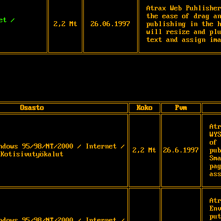
Atrax Web Puhlisher
the ease of drag an
et /
2,2 Mt
26.06.1997
publishing in the h
will resize and plu
text and assign im
Osasto
Koko
Pvm
At
WY
of
ndows 95/98/NT/2000 / Internet /
2,2 Mt
26.6.1997
pu
Kotisivutyökalut
Sm
pa
as
At
En
pu
ndows 95/98/NT/2000 / Internet /