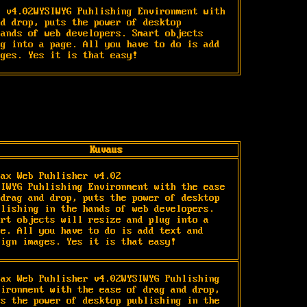
 v4.02WYSIWYG Puhlishing Environment with 
d drop, puts the power of desktop 
ands of web developers. Smart objects 
g into a page. All you have to do is add 
ages. Yes it is that easy!
Kuvaus
rax Web Puhlisher v4.02

SIWYG Puhlishing Environment with the ease 
 drag and drop, puts the power of desktop 
blishing in the hands of web developers. 
art objects will resize and plug into a 
ge. All you have to do is add text and 
sign images. Yes it is that easy!
rax Web Puhlisher v4.02WYSIWYG Puhlishing 
vironment with the ease of drag and drop, 
ts the power of desktop publishing in the 