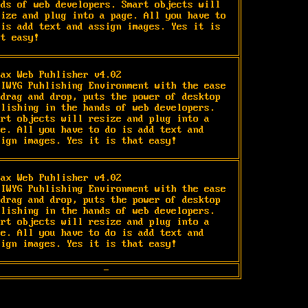
nds of web developers. Smart objects will 
size and plug into a page. All you have to 
 is add text and assign images. Yes it is 
at easy!
rax Web Puhlisher v4.02

SIWYG Puhlishing Environment with the ease

 drag and drop, puts the power of desktop

blishing in the hands of web developers.

art objects will resize and plug into a

ge. All you have to do is add text and

sign images. Yes it is that easy!
rax Web Puhlisher v4.02

SIWYG Puhlishing Environment with the ease

 drag and drop, puts the power of desktop

blishing in the hands of web developers.

art objects will resize and plug into a

ge. All you have to do is add text and

sign images. Yes it is that easy!
-