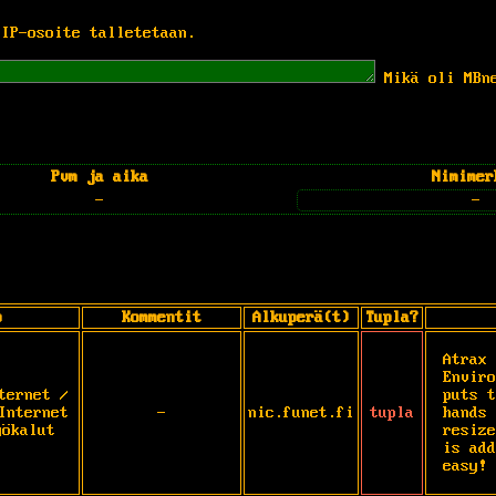
 IP-osoite talletetaan.
Mikä oli MBn
Pvm ja aika
Nimimer
-
-
o
Kommentit
Alkuperä(t)
Tupla?
Atrax 
Enviro
ternet /
puts t
Internet
-
nic.funet.fi
tupla
hands 
yökalut
resize
is add
easy!