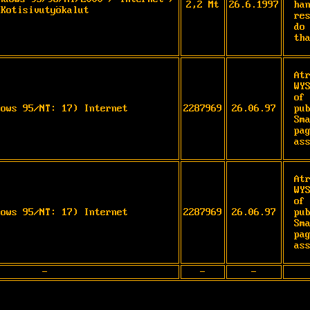
2,2 Mt
26.6.1997
ha
Kotisivutyökalut
re
do
th
At
WY
of
dows 95/NT: 17) Internet
2287969
26.06.97
pu
Sm
pa
as
At
WY
of
dows 95/NT: 17) Internet
2287969
26.06.97
pu
Sm
pa
as
-
-
-