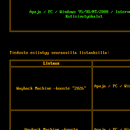
Apaja / PC / Windows 95/98/NT/2000 / Intern
Kotisivutyökalut
Tiedosto esiintyy seuraavilla listauksilla:
Listaus
Apaja / PC / Wi
Wayback Machine -kooste "2026"
Wayback Machine -kooste
Apaja / PC / Wi