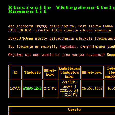
Etusivulle
Yhteydenottol
Kommentit
Jos tiedosto löytyy palvelimelta, voit linkin takaa
FILE_ID.DIZ -sisältö tällä sivulla olevaa kuvausta.
BLAKE3/b3sum otettu palvelimella olevasta tiedostos
Jos tiedosto on merkattu
tuplaksi,
samanniminen tied
Ohjelma tai sen versio ei aina vastaa kuvausta!
Komm
Ladattavan
Lad
MBnet-
ID
Tiedosto
tiedoston
MBnet-pvm.
tie
koko
koko
muok
2289219
tavua |
20799
ATRAX.EXE
2,2 Mt
26.06.1997
16.
2235.6 kt
| 2.2 Mt
Osasto