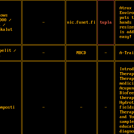
Atrax 
Enviro
dows
puts t
000 /
-
nic.funet.fi
tupla
hands 
t /
resize
ökalut
is add
easy!
pelit /
-
MBCD
-
A-Trai
t
Introd
Therap
Therap
medici
Acupun
Biofee
therap
Hydrot
omposti
-
-
-
fields
Therap
and Yo
sample
educat
diagno