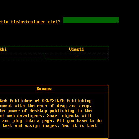
etin tiedostoalueen nimi?
kki
Viesti
-
Kuvaus
Web Puhlisher v4.02WYSIWYG Puhlishing 
nment with the ease of drag and drop, 
he power of desktop publishing in the 
of web developers. Smart objects will 
 and plug into a page. All you have to do 
 text and assign images. Yes it is that 