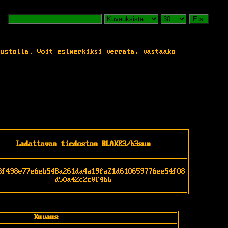
Etsi
vustolla. Voit esimerkiksi verrata, vastaako
Ladattavan tiedoston BLAKE3/b3sum
3f498e77e6eb548a261da4a19fa21d610659776ee54f08
d50a42c2c0f4b6
Kuvaus