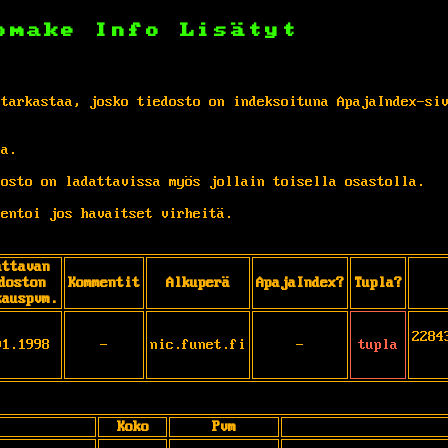
omake
Info
Lisätyt
 tarkastaa, josko tiedosto on indeksoituna ApajaIndex-si
ta.
osto on ladattavissa myös jollain toisella osastolla.
entoi jos havaitset virheitä.
attavan
doston
Kommentit
Alkuperä
ApajaIndex?
Tupla?
kauspvm.
2284
01.1998
-
nic.funet.fi
-
tupla
Koko
Pvm