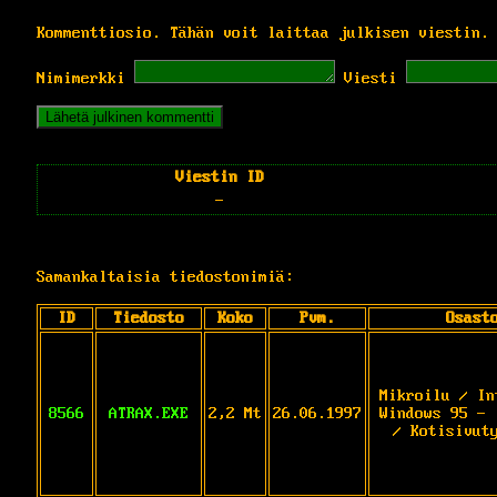
Kommenttiosio. Tähän voit laittaa julkisen viestin.
Nimimerkki
Viesti
Viestin ID
-
Samankaltaisia tiedostonimiä:
ID
Tiedosto
Koko
Pvm.
Osast
Mikroilu / In
8566
ATRAX.EXE
2,2 Mt
26.06.1997
Windows 95 - 
/ Kotisivut