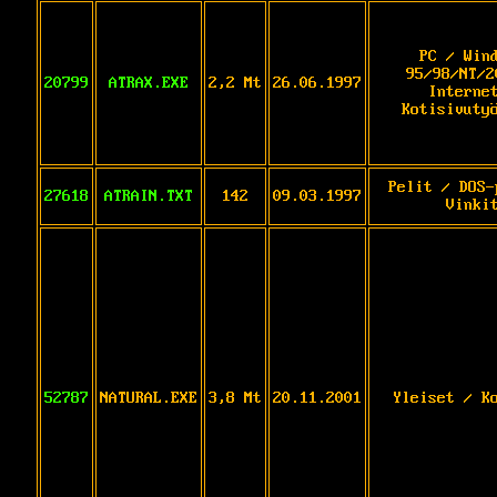
PC / Win
95/98/NT/2
20799
ATRAX.EXE
2,2 Mt
26.06.1997
Interne
Kotisivuty
Pelit / DOS-
27618
ATRAIN.TXT
142
09.03.1997
Vinki
52787
NATURAL.EXE
3,8 Mt
20.11.2001
Yleiset / K