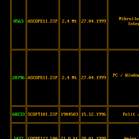
Mikroilu
8563
ASCOPE11.ZIP
2,4 Mt
27.04.1999
Inte
PC / Windo
20796
ASCOPE11.ZIP
2,4 Mt
27.04.1999
68233
SCOPT101.ZIP
1904503
15.12.1996
Pelit 
1472
COPRE113.LHA
21,8 kt
28.01.1998
Amiga 