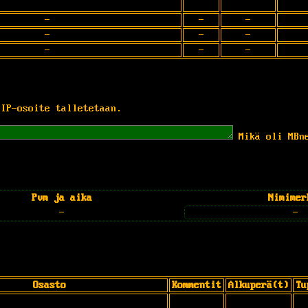
-
-
-
-
-
-
-
-
-
 IP-osoite talletetaan.
Mikä oli MBn
Pvm ja aika
Nimimer
-
-
Osasto
Kommentit
Alkuperä(t)
Tu