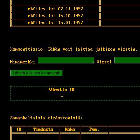
mbfiles.lst 07.11.1997
mbfiles.lst 15.10.1997
mbfiles.lst 15.01.1997
Kommenttiosio. Tähän voit laittaa julkisen viestin.
Nimimerkki
Viesti
Viestin ID
-
Samankaltaisia tiedostonimiä:
ID
Tiedosto
Koko
Pvm.