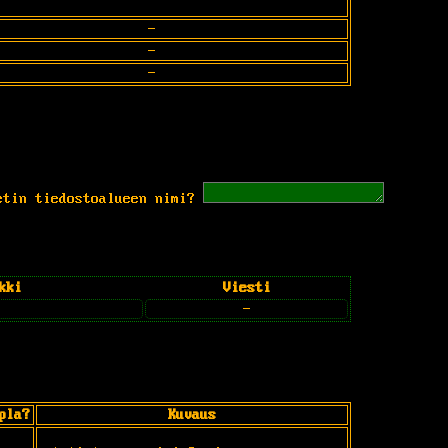
-
-
-
etin tiedostoalueen nimi?
kki
Viesti
-
pla?
Kuvaus