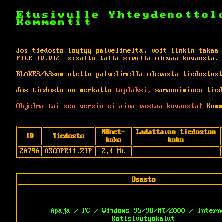
Etusivulle
Yhteydenottol
Kommentit
Jos tiedosto löytyy palvelimelta, voit linkin takaa
FILE_ID.DIZ -sisältö tällä sivulla olevaa kuvausta.
BLAKE3/b3sum otettu palvelimella olevasta tiedostos
Jos tiedosto on merkattu
tuplaksi,
samanniminen tied
Ohjelma tai sen versio ei aina vastaa kuvausta!
Komm
MBnet-
Ladattavan tiedoston
ID
Tiedosto
koko
koko
20796
ASCOPE11.ZIP
2,4 Mt
-
Osasto
Apaja / PC / Windows 95/98/NT/2000 / Intern
Kotisivutyökalut