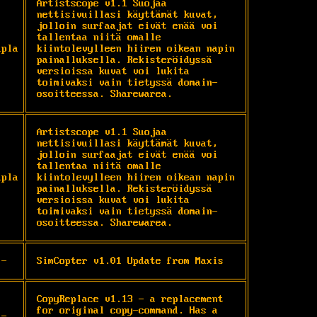
Artistscope v1.1 Suojaa 
nettisivuillasi käyttämät kuvat, 
jolloin surfaajat eivät enää voi 
tallentaa niitä omalle 
upla
kiintolevylleen hiiren oikean napin 
painalluksella. Rekisteröidyssä 
versioissa kuvat voi lukita 
toimivaksi vain tietyssä domain-
osoitteessa. Sharewarea.
Artistscope v1.1 Suojaa 
nettisivuillasi käyttämät kuvat, 
jolloin surfaajat eivät enää voi 
tallentaa niitä omalle 
upla
kiintolevylleen hiiren oikean napin 
painalluksella. Rekisteröidyssä 
versioissa kuvat voi lukita 
toimivaksi vain tietyssä domain-
osoitteessa. Sharewarea.
-
SimCopter v1.01 Update from Maxis
CopyReplace v1.13 - a replacement 
for original copy-command. Has a 
-