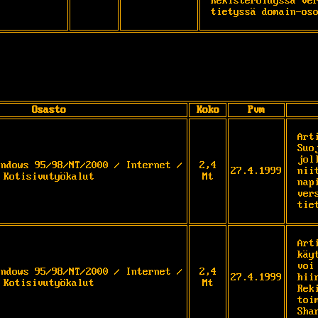
Rekisteröidyssä ver
tietyssä domain-os
Osasto
Koko
Pvm
Art
Suo
jol
indows 95/98/NT/2000 / Internet /
2,4
27.4.1999
nii
Kotisivutyökalut
Mt
nap
ver
tie
Art
käy
voi
indows 95/98/NT/2000 / Internet /
2,4
27.4.1999
hii
Kotisivutyökalut
Mt
Rek
toi
Sha