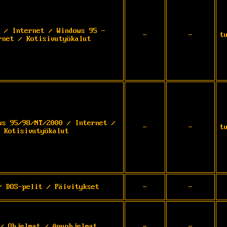
 / Internet / Windows 95 -
-
-
t
rnet / Kotisivutyökalut
ws 95/98/NT/2000 / Internet /
-
-
t
Kotisivutyökalut
/ DOS-pelit / Päivitykset
-
-
/ Ohjelmat / Apuohjelmat
-
-