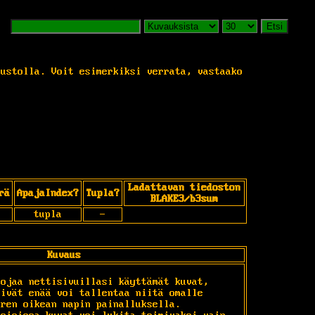
Etsi
vustolla. Voit esimerkiksi verrata, vastaako
Ladattavan tiedoston
rä
ApajaIndex?
Tupla?
BLAKE3/b3sum
tupla
-
Kuvaus
ojaa nettisivuillasi käyttämät kuvat, 
ivät enää voi tallentaa niitä omalle 
ren oikean napin painalluksella. 