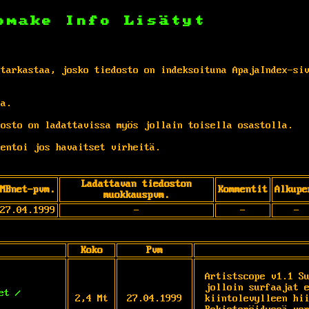
omake
Info
Lisätyt
 tarkastaa, josko tiedosto on indeksoituna ApajaIndex-si
ta.
osto on ladattavissa myös jollain toisella osastolla.
entoi jos havaitset virheitä.
Ladattavan tiedoston
MBnet-pvm.
Kommentit
Alkupe
muokkauspvm.
27.04.1999
-
-
-
Koko
Pvm
Artistscope v1.1 Su
jolloin surfaajat e
et /
2,4 Mt
27.04.1999
kiintolevylleen hii