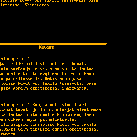
sioissa kuvat voi lukita toimivaksi vain 
oitteessa. Sharewarea.
Kuvaus
istscope v1.1

jaa nettisivuillasi käyttämät kuvat, 
loin surfaajat eivät enää voi tallentaa 
tä omalle kiintolevylleen hiiren oikean 
in painalluksella. Rekisteröidyssä 
sioissa kuvat voi lukita toimivaksi vain 
tyssä domain-osoitteessa. Sharewarea.
istscope v1.1 Suojaa nettisivuillasi 
ttämät kuvat, jolloin surfaajat eivät enää 
 tallentaa niitä omalle kiintolevylleen 
ren oikean napin painalluksella. 
isteröidyssä versioissa kuvat voi lukita 
mivaksi vain tietyssä domain-osoitteessa. 
rewarea.