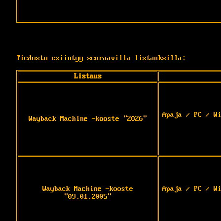
Tiedosto esiintyy seuraavilla listauksilla:
Listaus
Apaja / PC / W
Wayback Machine -kooste "2026"
Wayback Machine -kooste
Apaja / PC / W
"09.01.2005"