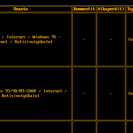
Osasto
Kommentit
Alkuperä(t)
Tu
 / Internet / Windows 95 -
-
-
tu
rnet / Kotisivutyökalut
ws 95/98/NT/2000 / Internet /
-
-
tu
Kotisivutyökalut