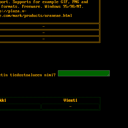
port. Supports for example GIF, PNG and 
 formats. Freeware. Windows 95/98/NT. 
p://plaza.v-
e.com/mark/products/araneae.html
-
-
-
etin tiedostoalueen nimi?
kki
Viesti
-