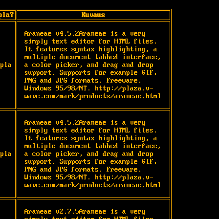
pla?
Kuvaus
Araneae v4.5.2Araneae is a very 
simply text editor for HTML files. 
It features syntax highlighting, a 
multiple document tabbed interface, 
pla
a color picker, and drag and drop 
support. Supports for example GIF, 
PNG and JPG formats. Freeware. 
Windows 95/98/NT. http://plaza.v-
wave.com/mark/products/araneae.html
Araneae v4.5.2Araneae is a very 
simply text editor for HTML files. 
It features syntax highlighting, a 
multiple document tabbed interface, 
pla
a color picker, and drag and drop 
support. Supports for example GIF, 
PNG and JPG formats. Freeware. 
Windows 95/98/NT. http://plaza.v-
wave.com/mark/products/araneae.html
Araneae v2.7.5Araneae is a very 