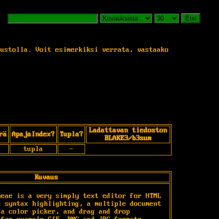
Etsi
vustolla. Voit esimerkiksi verrata, vastaako
Ladattavan tiedoston
rä
ApajaIndex?
Tupla?
BLAKE3/b3sum
tupla
-
Kuvaus
eae is a very simply text editor for HTML 
 syntax highlighting, a multiple document 
a color picker, and drag and drop 