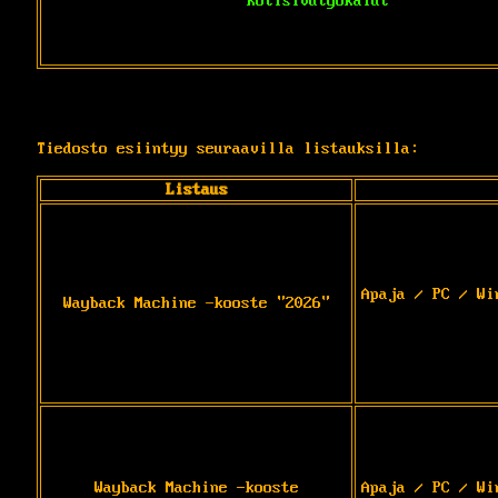
Kotisivutyökalut
Tiedosto esiintyy seuraavilla listauksilla:
Listaus
Apaja / PC / Wi
Wayback Machine -kooste "2026"
Wayback Machine -kooste
Apaja / PC / Wi