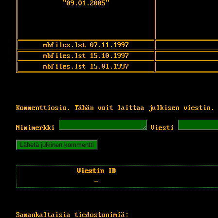
"09.01.2005"
mbfiles.lst 07.11.1997
mbfiles.lst 15.10.1997
mbfiles.lst 15.01.1997
Kommenttiosio. Tähän voit laittaa julkisen viestin.
Nimimerkki
Viesti
Viestin ID
-
Samankaltaisia tiedostonimiä: