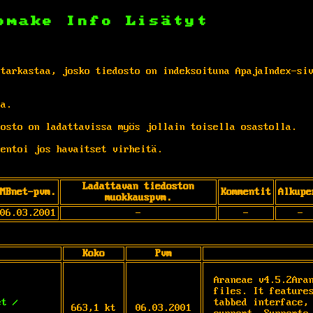
omake
Info
Lisätyt
 tarkastaa, josko tiedosto on indeksoituna ApajaIndex-si
ta.
osto on ladattavissa myös jollain toisella osastolla.
entoi jos havaitset virheitä.
Ladattavan tiedoston
MBnet-pvm.
Kommentit
Alkupe
muokkauspvm.
06.03.2001
-
-
-
Koko
Pvm
Araneae v4.5.2Aran
files. It features
et /
tabbed interface, 
663,1 kt
06.03.2001