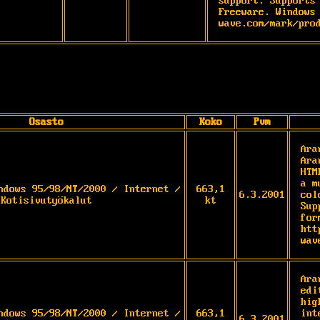
support. Supports 
Freeware. Windows
wave.com/mark/pro
Osasto
Koko
Pvm
Ara
Ara
HTM
a m
ndows 95/98/NT/2000 / Internet /
663,1
6.3.2001
col
Kotisivutyökalut
kt
Sup
for
htt
wav
Ara
edi
hig
ndows 95/98/NT/2000 / Internet /
663,1
int
6.3.2001