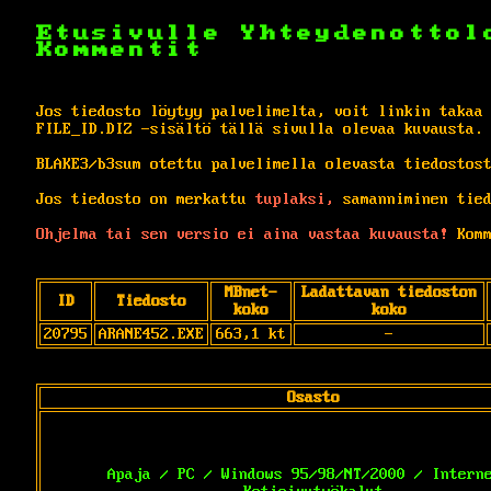
Etusivulle
Yhteydenottol
Kommentit
Jos tiedosto löytyy palvelimelta, voit linkin takaa
FILE_ID.DIZ -sisältö tällä sivulla olevaa kuvausta.
BLAKE3/b3sum otettu palvelimella olevasta tiedostos
Jos tiedosto on merkattu
tuplaksi,
samanniminen tied
Ohjelma tai sen versio ei aina vastaa kuvausta!
Komm
MBnet-
Ladattavan tiedoston
ID
Tiedosto
koko
koko
20795
ARANE452.EXE
663,1 kt
-
Osasto
Apaja / PC / Windows 95/98/NT/2000 / Intern