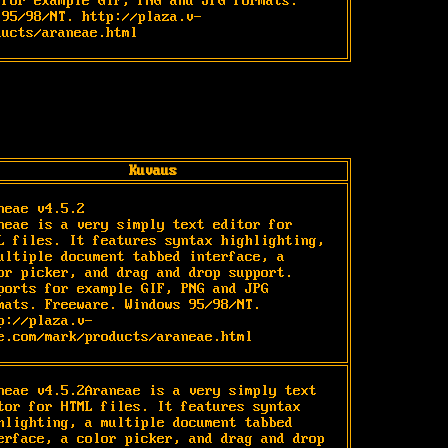
for example GIF, PNG and JPG formats. 
 95/98/NT. http://plaza.v-
ducts/araneae.html
Kuvaus
neae v4.5.2

neae is a very simply text editor for 
L files. It features syntax highlighting, 
ultiple document tabbed interface, a 
or picker, and drag and drop support. 
ports for example GIF, PNG and JPG 
mats. Freeware. Windows 95/98/NT.

p://plaza.v-
e.com/mark/products/araneae.html
neae v4.5.2Araneae is a very simply text 
tor for HTML files. It features syntax 
hlighting, a multiple document tabbed 
erface, a color picker, and drag and drop 