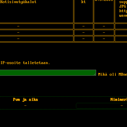
Kotisivutyökalut
kt
sup
JPG
htt
wav
-
-
-
-
-
-
-
-
-
 IP-osoite talletetaan.
Mikä oli MBn
Pvm ja aika
Nimimer
-
-