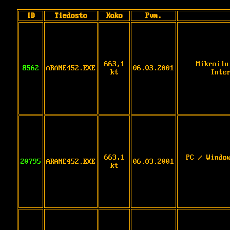
ID
Tiedosto
Koko
Pvm.
663,1
Mikroilu
8562
ARANE452.EXE
06.03.2001
kt
Inte
663,1
PC / Windo
20795
ARANE452.EXE
06.03.2001
kt