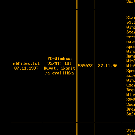
Sof
Sta
v1.
Wind
Sta
scre
sav
spo
Win
Runs
PC-Windows
Win
mbfiles.lst
95/NT: 18)
559072
27.11.96
Win9
07.11.1997
Kuvat, ikonit
Spec
ja grafiikka
scr
Win3
user
Req
Wind
SVG
Soun
Bra
Sof
Sta