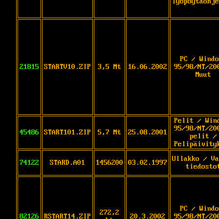
Työpöytäohje
PC / Windo
21815
STARTV10.ZIP
3,5 Mt
16.06.2002
95/98/NT/20
Muut
Pelit / Win
95/98/NT/20
45486
START101.ZIP
5,7 Mt
25.08.2001
pelit /
Pelipäivity
Ullakko / Va
74122
STARD.A01
1456200
03.02.1997
tiedosto
PC / Windo
272,2
82126
RSTART14.ZIP
20.3.2002
95/98/NT/20