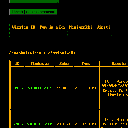
Viestin ID
Pvm ja aika
Nimimerkki
Viesti
-
-
-
-
Samankaltaisia tiedostonimiä:
ID
Tiedosto
Koko
Pvm.
Osasto
PC / Windo
95/98/NT/20
20476
START1.ZIP
559072
27.11.1996
Kuvat, font
ikonit ym
PC / Windo
22465
START12.ZIP
218 kt
27.07.1998
95/98/NT/20