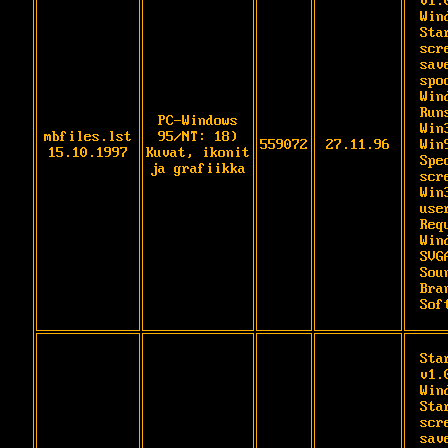
v1.
Wind
Sta
scre
sav
spo
Win
Runs
PC-Windows
Win
mbfiles.lst
95/NT: 18)
559072
27.11.96
Win9
15.10.1997
Kuvat, ikonit
Spec
ja grafiikka
scr
Win3
user
Req
Wind
SVG
Soun
Bra
Sof
Sta
v1.
Wind
Sta
scre
sav