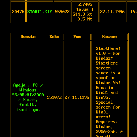
557405
tavua |
20476
START1.ZIP
559072
27.11.1996
16
544.3 kt |
0.5 Mt
Osasto
Koko
Pvm
Kuvaus
StartHere! 
v1.0 - For 
Windoz!

StartHere 
screen 
saver is a

spoof on 
Windoz 95!

Apaja / PC /
Runs in 
Windows
Win31 and 
95/98/NT/2000
559072
27.11.1996
Win95.

/ Kuvat,
Special 
fontit,
screen for 
ikonit ym.
Win31 
users!

Requires: 
Windoz, 
SVGA-256, & 
Sound!
