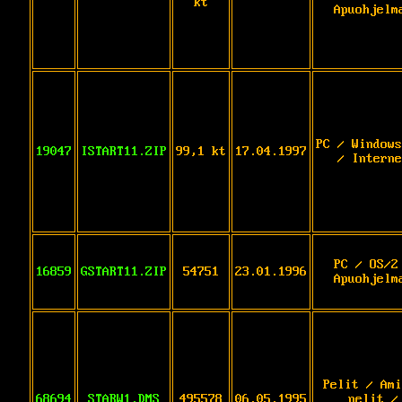
kt
Apuohjelm
PC / Windows
19047
ISTART11.ZIP
99,1 kt
17.04.1997
/ Interne
PC / OS/2
16859
GSTART11.ZIP
54751
23.01.1996
Apuohjelm
Pelit / Ami
68694
STARW1.DMS
495578
06.05.1995
pelit /