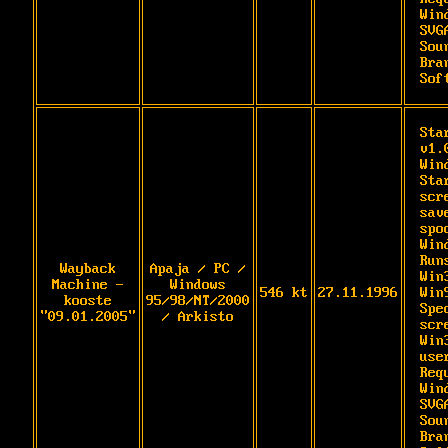
Wind
SVG
Soun
Bra
Sof
Sta
v1.
Wind
Sta
scre
sav
spo
Win
Runs
Wayback
Apaja / PC /
Win
Machine -
Windows
546 kt
27.11.1996
Win9
kooste
95/98/NT/2000
Spec
"09.01.2005"
/ Arkisto
scr
Win3
user
Req
Wind
SVG
Soun
Bra