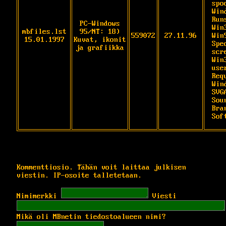
spo
Win
Runs
PC-Windows
Win
mbfiles.lst
95/NT: 18)
559072
27.11.96
Win9
15.01.1997
Kuvat, ikonit
Spec
ja grafiikka
scr
Win3
user
Req
Wind
SVG
Soun
Bra
Sof
Kommenttiosio. Tähän voit laittaa julkisen
viestin. IP-osoite talletetaan.
Nimimerkki
Viesti
Mikä oli MBnetin tiedostoalueen nimi?