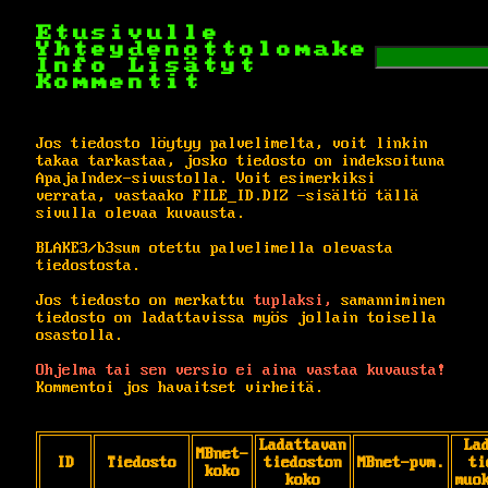
Etusivulle
Yhteydenottolomake
Info
Lisätyt
Kommentit
Jos tiedosto löytyy palvelimelta, voit linkin
takaa tarkastaa, josko tiedosto on indeksoituna
ApajaIndex-sivustolla. Voit esimerkiksi
verrata, vastaako FILE_ID.DIZ -sisältö tällä
sivulla olevaa kuvausta.
BLAKE3/b3sum otettu palvelimella olevasta
tiedostosta.
Jos tiedosto on merkattu
tuplaksi,
samanniminen
tiedosto on ladattavissa myös jollain toisella
osastolla.
Ohjelma tai sen versio ei aina vastaa kuvausta!
Kommentoi jos havaitset virheitä.
Ladattavan
La
MBnet-
ID
Tiedosto
tiedoston
MBnet-pvm.
ti
koko
koko
muo