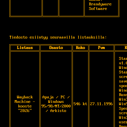
Brandyware 
Software
Tiedosto esiintyy seuraavilla listauksilla:
Listaus
Osasto
Koko
Pvm
K
Sta
v1.
Wind
Sta
scre
sav
spo
Win
Runs
Wayback
Apaja / PC /
Win
Machine -
Windows
546 kt
27.11.1996
Win9
kooste
95/98/NT/2000
Spec
"2026"
/ Arkisto
scr
Win3
user
Req