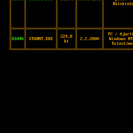
Räiskint
PC / Ajuri
224,8
81840
STARNT.EXE
2.2.2000
Windows NT
kt
Tulostime