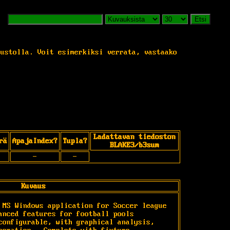
Etsi
vustolla. Voit esimerkiksi verrata, vastaako
Ladattavan tiedoston
rä
ApajaIndex?
Tupla?
BLAKE3/b3sum
-
-
Kuvaus
 MS Windows application for Soccer league 
anced features for football pools 
configurable, with graphical analysis, 