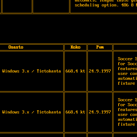
automatic league table ge
scheduling option. 486 8 
Osasto
Koko
Pvm
Soccer 
for Soc
feature
 Windows 3.x / Tietokanta
668,4 kt
24.9.1997
user co
automat
fixture
Soccer 
for Soc
feature
 Windows 3.x / Tietokanta
668,4 kt
24.9.1997
user co
automat
fixture