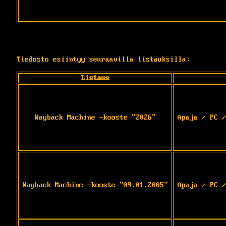
Tiedosto esiintyy seuraavilla listauksilla:
Listaus
Wayback Machine -kooste "2026"
Apaja / PC /
Wayback Machine -kooste "09.01.2005"
Apaja / PC /