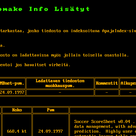
omake
Info
Lisätyt
 tarkastaa, josko tiedosto on indeksoituna ApajaIndex-si
ta.
osto on ladattavissa myös jollain toisella osastolla.
entoi jos havaitset virheitä.
Ladattavan tiedoston
MBnet-pvm.
Kommentit
Alkupe
muokkauspvm.
24.09.1997
-
-
-
Koko
Pvm
Soccer ScoreSheet v8.04 
.
data management, with adv
668,4 kt
24.09.1997
prediction.  Highly user 