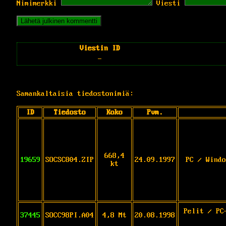
Nimimerkki
Viesti
Viestin ID
-
Samankaltaisia tiedostonimiä:
ID
Tiedosto
Koko
Pvm.
668,4
19659
SOCSC804.ZIP
24.09.1997
PC / Windo
kt
Pelit / PC
37445
SOCC98PI.A04
4,8 Mt
20.08.1998