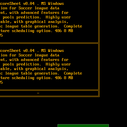
ScoreSheet v8.04 
. MS Windows

tion for Soccer league data

ent, with advanced features for

l pools prediction.  Highly user

rable, with graphical analysis,

ic league table generation.  Complete

xture scheduling option. 486 8 MB

95
ScoreSheet v8.04 
. MS Windows

tion for Soccer league data

ent, with advanced features for

l pools prediction.  Highly user

rable, with graphical analysis,

ic league table generation.  Complete

xture scheduling option. 486 8 MB

95
-