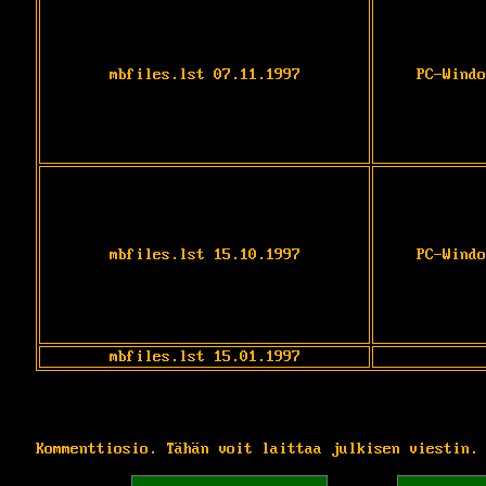
mbfiles.lst 07.11.1997
PC-Windo
mbfiles.lst 15.10.1997
PC-Windo
mbfiles.lst 15.01.1997
Kommenttiosio. Tähän voit laittaa julkisen viestin.