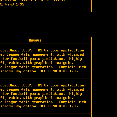
neration.  Complete with fixture 
MB Win3.1/95
Kuvaus
ScoreSheet v8.04 
. MS Windows application 
cer league data management, with advanced 
s for football pools prediction.  Highly 
nfigurable, with graphical analysis, 
ic league table generation.  Complete with 
 scheduling option. 486 8 MB Win3.1/95
ScoreSheet v8.04 
. MS Windows application 
cer league data management, with advanced 
s for football pools prediction.  Highly 
nfigurable, with graphical analysis, 
ic league table generation.  Complete with 
 scheduling option. 486 8 MB Win3.1/95