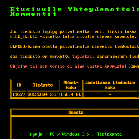
Etusivulle
Yhteydenottol
Kommentit
Jos tiedosto löytyy palvelimelta, voit linkin takaa
FILE_ID.DIZ -sisältö tällä sivulla olevaa kuvausta.
BLAKE3/b3sum otettu palvelimella olevasta tiedostos
Jos tiedosto on merkattu
tuplaksi,
samanniminen tied
Ohjelma tai sen versio ei aina vastaa kuvausta!
Komm
MBnet-
Ladattavan tiedoston
ID
Tiedosto
koko
koko
19659
SOCSC804.ZIP
668,4 kt
-
Osasto
Apaja / PC / Windows 3.x / Tietokanta