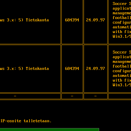
Soccer 
applica
managem
footbal
ws 3.x: 5) Tietokanta
684394
24.09.97
configu
automat
with fi
Win3.1/
Soccer 
applica
managem
footbal
ws 3.x: 5) Tietokanta
684394
24.09.97
configu
automat
with fi
Win3.1/
-
-
-
 IP-osoite talletetaan.