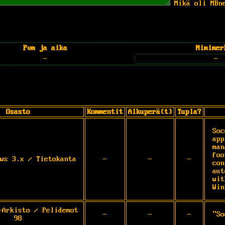
Mikä oli MBn
Pvm ja aika
Nimimer
-
-
Osasto
Kommentit
Alkuperä(t)
Tupla?
Soc
app
man
foo
ws 3.x / Tietokanta
-
-
-
con
aut
wit
Win
-Arkisto / Pelidemot
-
-
-
"So
98