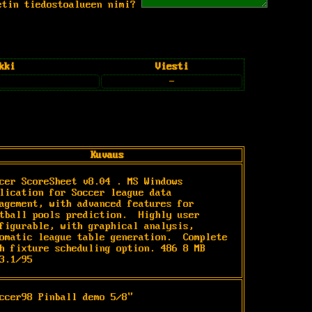
etin tiedostoalueen nimi?
kki
Viesti
-
Kuvaus
cer ScoreSheet v8.04 
. MS Windows 
lication for Soccer league data 
agement, with advanced features for 
tball pools prediction.  Highly user 
figurable, with graphical analysis, 
omatic league table generation.  Complete 
h fixture scheduling option. 486 8 MB 
3.1/95
ccer98 Pinball demo 5/8"