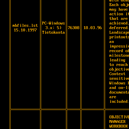
with dead
Each obje
may have

action it
that are 
PC-Windows
achieved,
mbfiles.lst
3.x: 5)
76308
18.03.96
deferred.
15.10.1997
Tietokanta
Landscape
printouts
an

impressiv
record of
milestone
leading

to reach 
objective
Context 
sensitive
Windows h
and on-li
documenta
are

included
OBJECTIVE
MANAGER 
WORKBOOK 