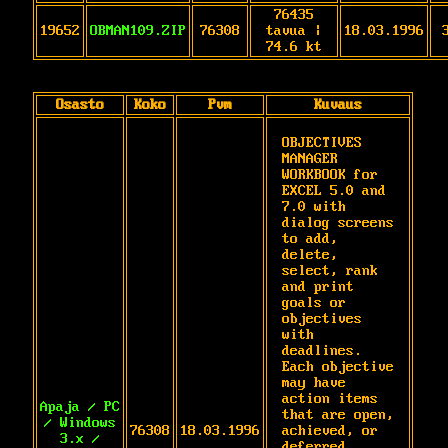
76435
19652
OBMAN109.ZIP
76308
tavua |
18.03.1996
74.6 kt
Osasto
Koko
Pvm
Kuvaus
OBJECTIVES 
MANAGER 
WORKBOOK for 
EXCEL 5.0 and

7.0 with 
dialog screens 
to add, 
delete,

select, rank 
and print 
goals or 
objectives

with 
deadlines. 
Each objective 
may have

action items 
Apaja / PC
that are open, 
/ Windows
76308
18.03.1996
achieved, or

3.x /
deferred. 