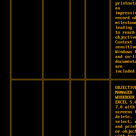
printouts
an

impressiv
record of
milestone
leading

to reach 
objective
Context 
sensitive
Windows h
and on-li
documenta
are

included
OBJECTIVE
MANAGER 
WORKBOOK 
EXCEL 5.0
7.0 with 
screens t
delete,

select, r
and print
or object