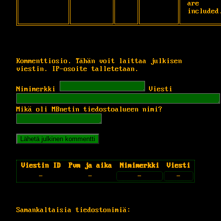
are

included
Kommenttiosio. Tähän voit laittaa julkisen
viestin. IP-osoite talletetaan.
Nimimerkki
Viesti
Mikä oli MBnetin tiedostoalueen nimi?
Viestin ID
Pvm ja aika
Nimimerkki
Viesti
-
-
-
-
Samankaltaisia tiedostonimiä: