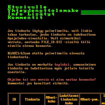
Etusivulle
Yhteydenottolomake
Info
Lisätyt
Kommentit
Jos tiedosto löytyy palvelimelta, voit linkin
takaa tarkastaa, josko tiedosto on indeksoituna
ApajaIndex-sivustolla. Voit esimerkiksi
verrata, vastaako FILE_ID.DIZ -sisältö tällä
sivulla olevaa kuvausta.
BLAKE3/b3sum otettu palvelimella olevasta
tiedostosta.
Jos tiedosto on merkattu
tuplaksi,
samanniminen
tiedosto on ladattavissa myös jollain toisella
osastolla.
Ohjelma tai sen versio ei aina vastaa kuvausta!
Kommentoi jos havaitset virheitä.
Ladattavan
MBnet-
ID
Tiedosto
tiedoston
MBnet-pvm.
koko
koko
m