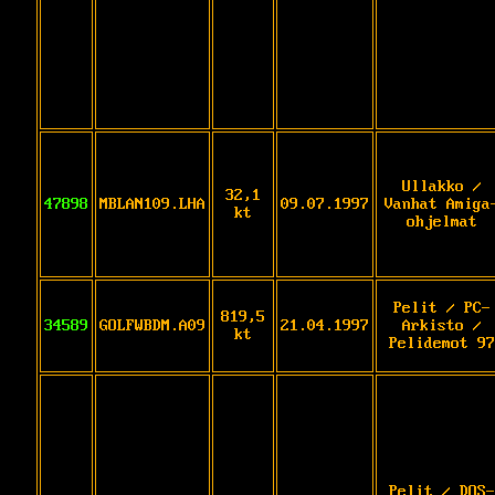
Ullakko /
32,1
47898
MBLAN109.LHA
09.07.1997
Vanhat Amiga
kt
ohjelmat
Pelit / PC-
819,5
34589
GOLFWBDM.A09
21.04.1997
Arkisto /
kt
Pelidemot 97
Pelit / DOS-