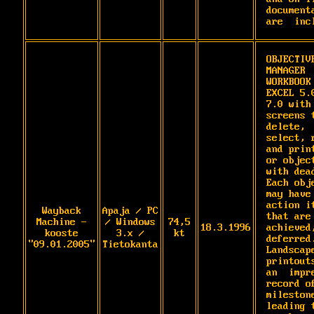
documenta
are  inc
OBJECTIVE
MANAGER 
WORKBOOK 
EXCEL 5.0
7.0 with 
screens t
delete,  
select, r
and print
or object
with dead
Each obje
may have  
action it
Wayback
Apaja / PC
that are 
Machine -
/ Windows
74,5
18.3.1996
achieved,
kooste
3.x /
kt
deferred.
"09.01.2005"
Tietokanta
Landscape
printouts
an  impre
record of
milestone
leading t