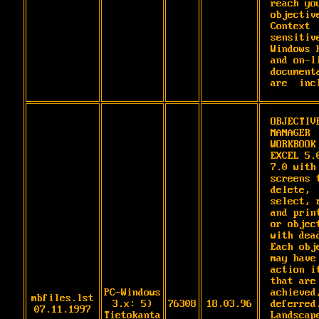
reach you
objective
Context 
sensitive 
Windows h
and on-li
documenta
are  inc
OBJECTIVE
MANAGER 
WORKBOOK 
EXCEL 5.0
7.0 with 
screens t
delete,

select, r
and print
or object
with dead
Each obje
may have

action it
that are 
PC-Windows
achieved,
mbfiles.lst
3.x: 5)
76308
18.03.96
deferred.
07.11.1997
Tietokanta
Landscape