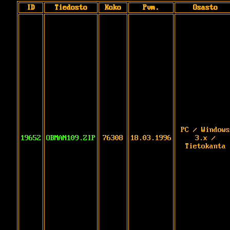
ID
Tiedosto
Koko
Pvm.
Osasto
PC / Windows
19652
OBMAN109.ZIP
76308
18.03.1996
3.x /
Tietokanta