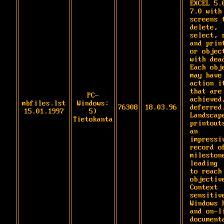
EXCEL 5.0
7.0 with 
screens t
delete,

select, r
and print
or object
with dead
Each obje
may have

action it
that are 
PC-
achieved,
mbfiles.lst
Windows:
76308
18.03.96
deferred.
15.01.1997
5)
Landscape
Tietokanta
printouts
an

impressiv
record of
milestone
leading

to reach 
objective
Context 
sensitive
Windows h
and on-li
documenta