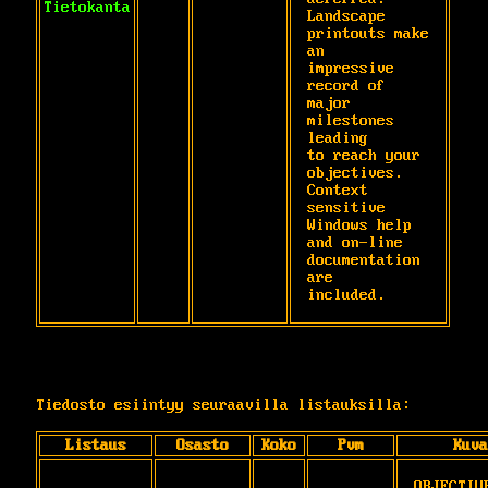
Tietokanta
Landscape 
printouts make 
an

impressive 
record of 
major 
milestones 
leading

to reach your 
objectives. 
Context 
sensitive

Windows help 
and on-line 
documentation 
are

included.
Tiedosto esiintyy seuraavilla listauksilla:
Listaus
Osasto
Koko
Pvm
Kuva
OBJECTIVE