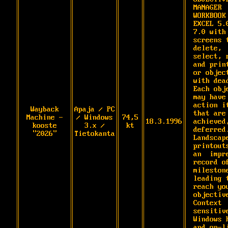
MANAGER 
WORKBOOK 
EXCEL 5.0
7.0 with 
screens t
delete,  
select, r
and print
or object
with dead
Each obje
may have  
action it
Wayback
Apaja / PC
that are 
Machine -
/ Windows
74,5
18.3.1996
achieved,
kooste
3.x /
kt
deferred.
"2026"
Tietokanta
Landscape
printouts
an  impre
record of
milestone
leading t
reach you
objective
Context 
sensitive 
Windows h
and on-li