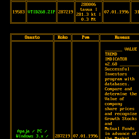
288006
tavua |
19583
VTID268.ZIP
287219
07.01.1996
3
281.3 kt |
0.3 Mt
Osasto
Koko
Pvm
Kuvaus
_______ VALUE 
TREND 
INDICATOR 
v2.68 ________
Successful 
Investors 
program with 
databases.

Compare and 
determine the 
Value of 
company

share prices 
and recognize 
Growth Stocks 
and

Mutual Funds 
Apaja / PC /
in advance of 
Windows 3.x /
287219
07.01.1996
the Market.
