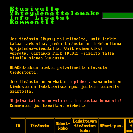
Etusivulle
Yhteydenottolomake
Info
Lisätyt
Kommentit
Jos tiedosto löytyy palvelimelta, voit linkin
takaa tarkastaa, josko tiedosto on indeksoituna
ApajaIndex-sivustolla. Voit esimerkiksi
verrata, vastaako FILE_ID.DIZ -sisältö tällä
sivulla olevaa kuvausta.
BLAKE3/b3sum otettu palvelimella olevasta
tiedostosta.
Jos tiedosto on merkattu
tuplaksi,
samanniminen
tiedosto on ladattavissa myös jollain toisella
osastolla.
Ohjelma tai sen versio ei aina vastaa kuvausta!
Kommentoi jos havaitset virheitä.
Ladattavan
L
MBnet-
ID
Tiedosto
tiedoston
MBnet-pvm.
t
koko
koko
mu