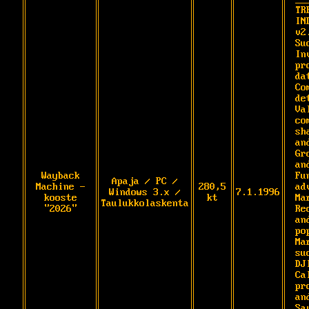
TRE
IN
v2
Su
In
pr
dat
Co
de
Va
com
sh
an
Gr
an
Wayback
Fu
Apaja / PC /
Machine -
280,5
ad
Windows 3.x /
7.1.1996
kooste
kt
Marke
Taulukkolaskenta
"2026"
Re
an
pop
Ma
su
DJIA.    
Ca
pr
and
Sa