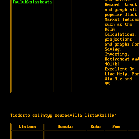
Taulukkolaskenta
Record, track 
and graph all 
popular Stock

Market Indices
such as the 
DJIA.

Calculations, 
projections 
and graphs for
Saving, 
Investing, 
Retirement and
401(k).

Excellent On-
Line Help. For
Win 3.x and 
95.
Tiedosto esiintyy seuraavilla listauksilla:
Listaus
Osasto
Koko
Pvm
__