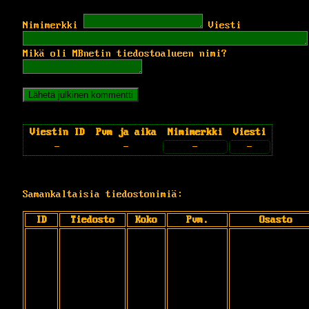
Nimimerkki
Viesti
Mikä oli MBnetin tiedostoalueen nimi?
Viestin ID
Pvm ja aika
Nimimerkki
Viesti
-
-
-
-
Samankaltaisia tiedostonimiä:
ID
Tiedosto
Koko
Pvm.
Osasto