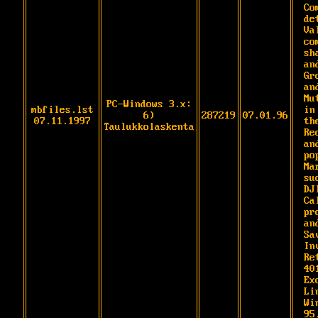
Co
de
Va
co
sh
an
Gr
and
Mu
PC-Windows 3.x:
mbfiles.lst
in
6)
287219
07.01.96
07.11.1997
th
Taulukkolaskenta
Re
an
po
Ma
su
DJI
Ca
pr
an
Sa
In
Re
40
Ex
Li
Wi
95