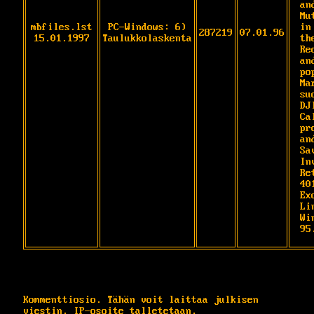
and
Mu
mbfiles.lst
PC-Windows: 6)
in
287219
07.01.96
15.01.1997
Taulukkolaskenta
th
Re
an
po
Ma
su
DJI
Ca
pr
an
Sa
In
Re
40
Ex
Li
Wi
95
Kommenttiosio. Tähän voit laittaa julkisen
viestin. IP-osoite talletetaan.