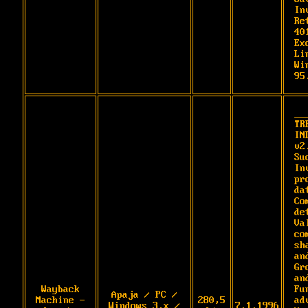
In
Re
40
Ex
Li
Wi
95
__
TRE
IN
v2
Su
In
pr
dat
Co
de
Va
com
sh
an
Gr
an
Wayback
Fu
Apaja / PC /
Machine -
280,5
ad
Windows 3.x /
7.1.1996