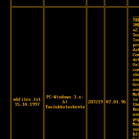
__
TRE
IN
v2
Su
In
pr
da
Co
de
Va
co
sh
an
Gr
and
Mu
PC-Windows 3.x:
mbfiles.lst
in
6)
287219
07.01.96
15.10.1997
th
Taulukkolaskenta
Re
an
po
Ma
su
DJI