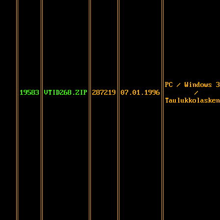
PC / Windows 3
19583
VTID268.ZIP
287219
07.01.1996
/
Taulukkolasken