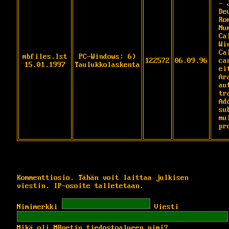
- 
De
Rom
Nu
Ca
Wi
Ca
mbfiles.lst
PC-Windows: 6)
122572
06.09.96
ca
15.01.1997
Taulukkolaskenta
ei
Ar
au
tr
Ad
su
mu
pr
Kommenttiosio. Tähän voit laittaa julkisen
viestin. IP-osoite talletetaan.
Nimimerkki
Viesti
Mikä oli MBnetin tiedostoalueen nimi?