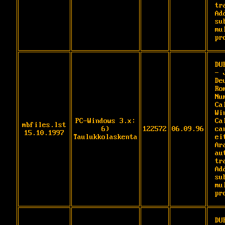
tr
Ad
su
mu
pr
DU
- 
De
Rom
Nu
Ca
Wi
PC-Windows 3.x:
Ca
mbfiles.lst
6)
122572
06.09.96
ca
15.10.1997
Taulukkolaskenta
ei
Ar
au
tr
Ad
su
mu
pr
DU