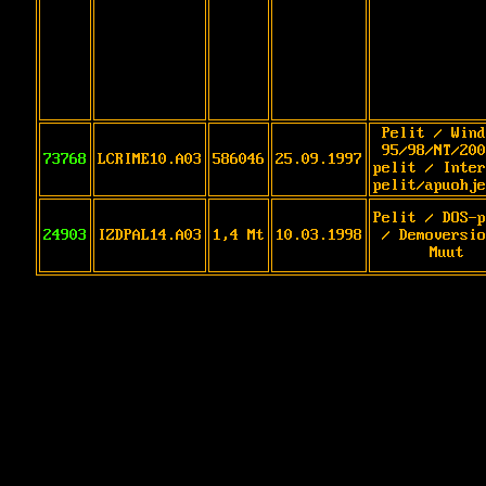
Pelit / Wind
95/98/NT/200
73768
LCRIME10.A03
586046
25.09.1997
pelit / Inter
pelit/apuohje
Pelit / DOS-p
24903
IZDPAL14.A03
1,4 Mt
10.03.1998
/ Demoversio
Muut