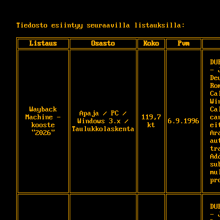
Tiedosto esiintyy seuraavilla listauksilla:
Listaus
Osasto
Koko
Pvm
DU
- 
De
Ro
Ca
Wi
Wayback
Ca
Apaja / PC /
Machine -
119,7
ca
Windows 3.x /
6.9.1996
kooste
kt
ei
Taulukkolaskenta
"2026"
Ar
au
tr
Ad
su
mu
pr
DU
- 