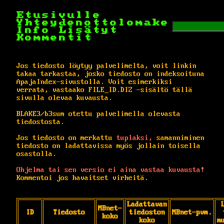
Etusivulle
Yhteydenottolomake
Info
Lisätyt
Kommentit
Jos tiedosto löytyy palvelimelta, voit linkin
takaa tarkastaa, josko tiedosto on indeksoituna
ApajaIndex-sivustolla. Voit esimerkiksi
verrata, vastaako FILE_ID.DIZ -sisältö tällä
sivulla olevaa kuvausta.
BLAKE3/b3sum otettu palvelimella olevasta
tiedostosta.
Jos tiedosto on merkattu
tuplaksi,
samanniminen
tiedosto on ladattavissa myös jollain toisella
osastolla.
Ohjelma tai sen versio ei aina vastaa kuvausta!
Kommentoi jos havaitset virheitä.
Ladattavan
MBnet-
ID
Tiedosto
tiedoston
MBnet-pvm.
koko
koko
m