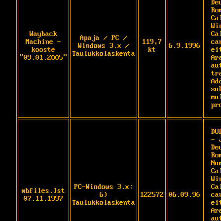
De
Ro
Ca
Wi
Wayback
Ca
Apaja / PC /
Machine -
119,7
ca
Windows 3.x /
6.9.1996
kooste
kt
ei
Taulukkolaskenta
"09.01.2005"
Ar
au
tr
Ad
su
mu
pr
DU
- 
De
Rom
Nu
Ca
Wi
PC-Windows 3.x:
Ca
mbfiles.lst
6)
122572
06.09.96
ca
07.11.1997
Taulukkolaskenta
ei
Ar
au