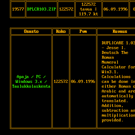
122572
19577
DPLCR103.ZIP
122572
tavua |
06.09.1996
119.7 kt
Osasto
Koko
Pvm
Kuvaus
DUPLICARE 1.03
- Jesse I. 
Deutsch The 
Roman

Numeral 
Calculator for
Win3.1. 
Apaja / PC /
Calculations

Windows 3.x /
122572
06.09.1996
can be done in
Taulukkolaskenta
either Roman o
Arabic and are
automatically 
translated. 
Addition,

subtraction an
multiplication
provided.