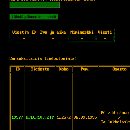
Viestin ID
Pvm ja aika
Nimimerkki
Viesti
-
-
-
-
Samankaltaisia tiedostonimiä:
ID
Tiedosto
Koko
Pvm.
Osasto
PC / Windows
19577
DPLCR103.ZIP
122572
06.09.1996
/
Taulukkolask